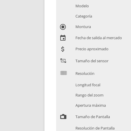
Modelo
Categoría
radio_button_checked
Montura
event
Fecha de salida al mercado
attach_money
Precio aproximado
"
Tamaño del sensor
$
Resolución
Longitud focal
Rango del zoom
Apertura máxima
%
Tamaño de Pantalla
Resolución de Pantalla