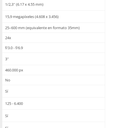
1/2,3'' (6.17 x 4.55 mm)
15,9 megapíxeles (4.608 x 3.456)
25–600 mm (equivalente en formato 35mm)
24x
f/3.0 - f/6.9
3''
460.000 px
No
Sí
125 - 6.400
Sí