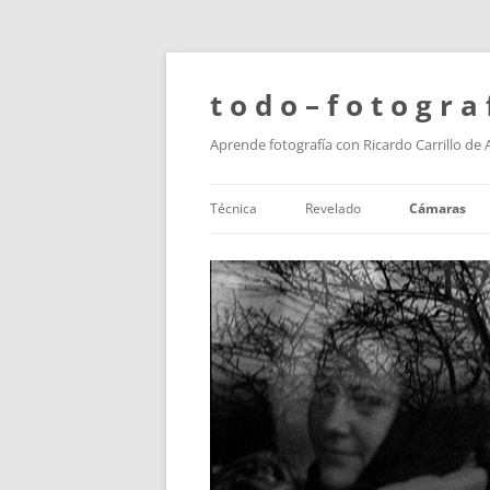
t o d o – f o t o g r a 
Aprende fotografía con Ricardo Carrillo de
Técnica
Revelado
Cámaras