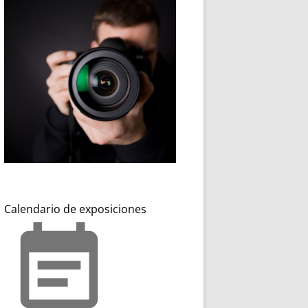
Calendario de exposiciones
event_note