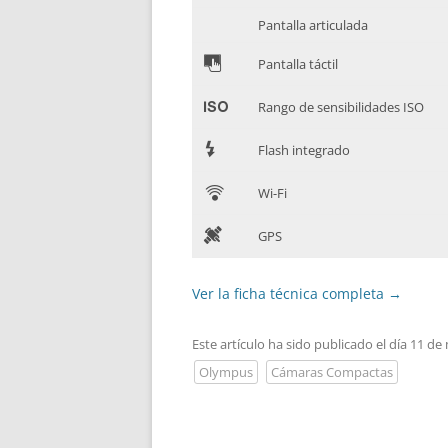
Pantalla articulada
&
Pantalla táctil
'
Rango de sensibilidades ISO
7
Flash integrado
C
Wi-Fi
D
GPS
Ver la ficha técnica completa
→
Este artículo ha sido publicado el día 11 d
Olympus
Cámaras Compactas