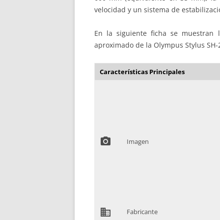
velocidad y un sistema de estabilizac
En la siguiente ficha se muestran la
aproximado de la Olympus Stylus SH-
Características Principales
photo_camera
Imagen
domain
Fabricante