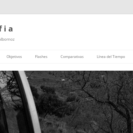
f i a
 Albornoz
Saltar
al
Objetivos
Flashes
Comparativas
Línea del Tiempo
contenido