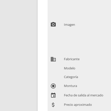
photo_camera
Imagen
domain
Fabricante
Modelo
Categoría
radio_button_checked
Montura
event
Fecha de salida al mercado
attach_money
Precio aproximado