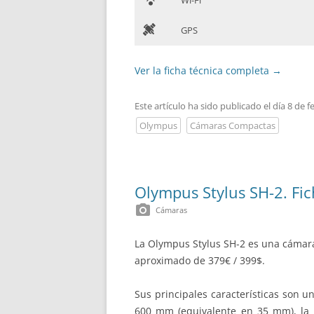
Wi-Fi
D
GPS
Ver la ficha técnica completa
→
Este artículo ha sido publicado el día 8 de 
Olympus
Cámaras Compactas
Olympus Stylus SH-2. Fic
photo_camera
Cámaras
La Olympus Stylus SH-2 es una cámar
aproximado de 379€ / 399$.
Sus principales características son u
600 mm (equivalente en 35 mm), la 