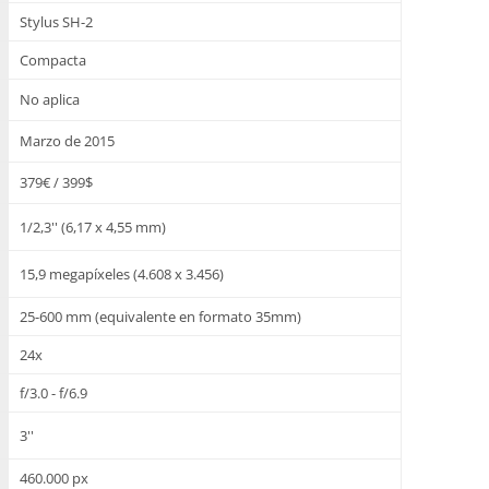
Stylus SH-2
Compacta
No aplica
Marzo de 2015
379€ / 399$
1/2,3'' (6,17 x 4,55 mm)
15,9 megapíxeles (4.608 x 3.456)
25-600 mm (equivalente en formato 35mm)
24x
f/3.0 - f/6.9
3''
460.000 px