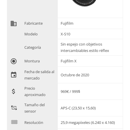
domain
Fabricante
Fujifilm
Modelo
X-S10
Sin espejo con objetivos
Categoría
intercambiables estilo réflex
radio_button_checked
Montura
Fujifilm X
Fecha de salida al
event
Octubre de 2020
mercado
Precio
attach_money
969€ / 999$
aproximado
Tamaño del
"
APS-C (23,50 x 15,60)
sensor
$
Resolución
25,9 megapíxeles (6.240 x 4.160)