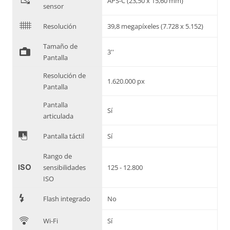
"
APS-C (23,50 x 15,60 mm)
sensor
$
Resolución
39,8 megapíxeles (7.728 x 5.152)
Tamaño de
%
3''
Pantalla
Resolución de
1.620.000 px
Pantalla
Pantalla
Sí
articulada
&
Pantalla táctil
Sí
Rango de
'
sensibilidades
125 - 12.800
ISO
7
Flash integrado
No
C
Wi-Fi
Sí