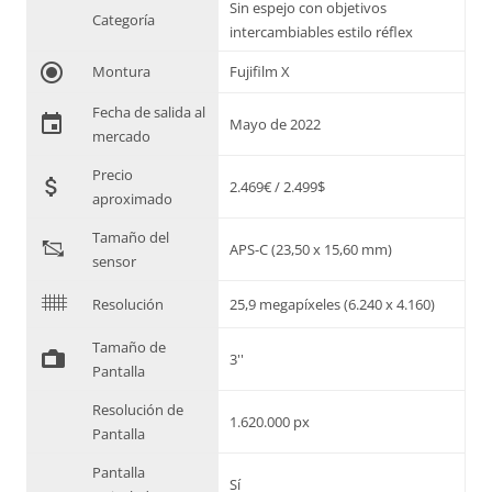
Sin espejo con objetivos
Categoría
intercambiables estilo réflex
radio_button_checked
Montura
Fujifilm X
Fecha de salida al
event
Mayo de 2022
mercado
Precio
attach_money
2.469€ / 2.499$
aproximado
Tamaño del
"
APS-C (23,50 x 15,60 mm)
sensor
$
Resolución
25,9 megapíxeles (6.240 x 4.160)
Tamaño de
%
3''
Pantalla
Resolución de
1.620.000 px
Pantalla
Pantalla
Sí