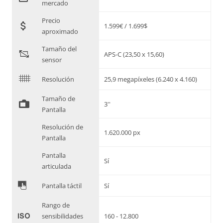
mercado
Precio
attach_money
1.599€ / 1.699$
aproximado
Tamaño del
"
APS-C (23,50 x 15,60)
sensor
$
Resolución
25,9 megapíxeles (6.240 x 4.160)
Tamaño de
%
3''
Pantalla
Resolución de
1.620.000 px
Pantalla
Pantalla
Sí
articulada
&
Pantalla táctil
Sí
Rango de
'
sensibilidades
160 - 12.800