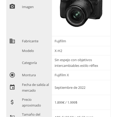
photo_camera
Imagen
domain
Fabricante
Fujifilm
Modelo
X-H2
Sin espejo con objetivos
Categoría
intercambiables estilo réflex
radio_button_checked
Montura
Fujifilm X
Fecha de salida al
event
Septiembre de 2022
mercado
Precio
attach_money
1.899€ / 1.999$
aproximado
Tamaño del