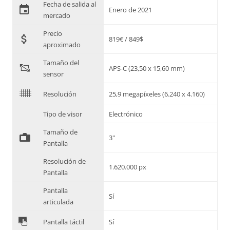
Fecha de salida al
event
Enero de 2021
mercado
Precio
attach_money
819€ / 849$
aproximado
Tamaño del
"
APS-C (23,50 x 15,60 mm)
sensor
$
Resolución
25,9 megapíxeles (6.240 x 4.160)
Tipo de visor
Electrónico
Tamaño de
%
3''
Pantalla
Resolución de
1.620.000 px
Pantalla
Pantalla
Sí
articulada
&
Pantalla táctil
Sí