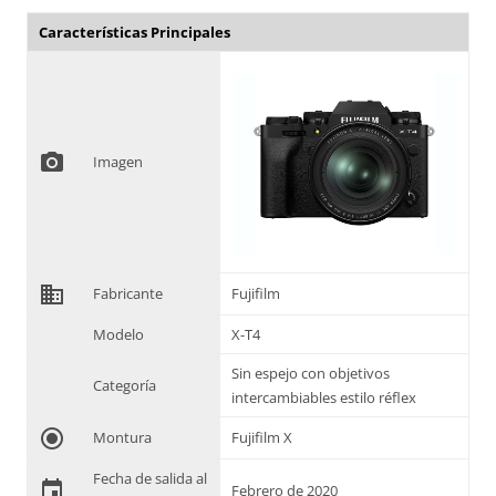
Características Principales
photo_camera
Imagen
domain
Fabricante
Fujifilm
Modelo
X-T4
Sin espejo con objetivos
Categoría
intercambiables estilo réflex
radio_button_checked
Montura
Fujifilm X
Fecha de salida al
event
Febrero de 2020