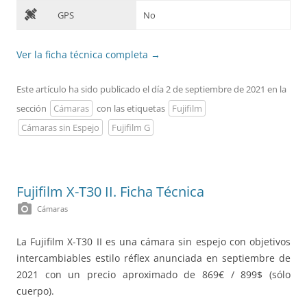
D
GPS
No
Ver la ficha técnica completa
→
Este artículo ha sido publicado el día 2 de septiembre de 2021 en la
sección
Cámaras
con las etiquetas
Fujifilm
Cámaras sin Espejo
Fujifilm G
Fujifilm X-T30 II. Ficha Técnica
photo_camera
Cámaras
La Fujifilm X-T30 II es una cámara sin espejo con objetivos
intercambiables estilo réflex anunciada en septiembre de
2021 con un precio aproximado de 869€ / 899$ (sólo
cuerpo).