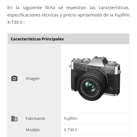
En la siguiente ficha se muestran las características,
especificaciones técnicas y precio aproximado de la Fujifilm
X-T30 II :
Características Principales
photo_camera
Imagen
domain
Fabricante
Fujifilm
Modelo
X-T30 II