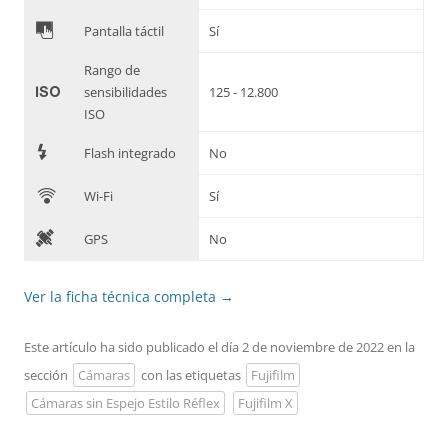
&
Pantalla táctil
Sí
Rango de
'
sensibilidades
125 - 12.800
ISO
7
Flash integrado
No
C
Wi-Fi
Sí
D
GPS
No
Ver la ficha técnica completa
→
Este artículo ha sido publicado el día 2 de noviembre de 2022 en la
sección
Cámaras
con las etiquetas
Fujifilm
Cámaras sin Espejo Estilo Réflex
Fujifilm X