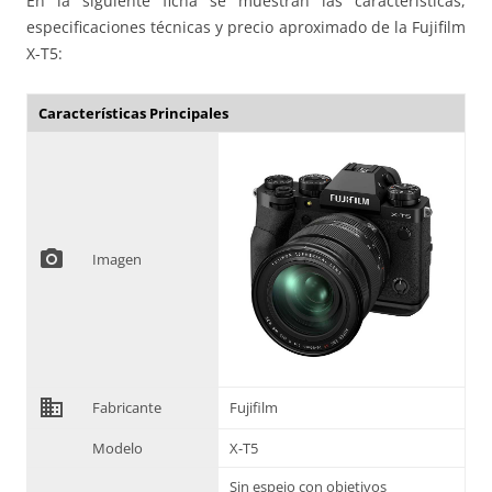
En la siguiente ficha se muestran las características,
especificaciones técnicas y precio aproximado de la Fujifilm
X-T5:
Características Principales
photo_camera
Imagen
domain
Fabricante
Fujifilm
Modelo
X-T5
Sin espejo con objetivos