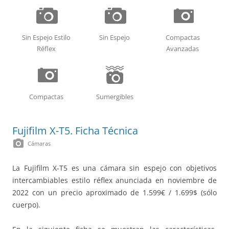
P
P
L
Sin Espejo Estilo
Sin Espejo
Compactas
Réflex
Avanzadas
L
O
Compactas
Sumergibles
Fujifilm X-T5. Ficha Técnica
photo_camera
Cámaras
La Fujifilm X-T5 es una cámara sin espejo con objetivos
intercambiables estilo réflex anunciada en noviembre de
2022 con un precio aproximado de 1.599€ / 1.699$ (sólo
cuerpo).