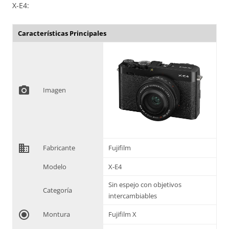
X-E4:
Características Principales
photo_camera
Imagen
domain
Fabricante
Fujifilm
Modelo
X-E4
Sin espejo con objetivos
Categoría
intercambiables
radio_button_checked
Montura
Fujifilm X