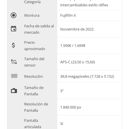
Categoría
intercambiables estilo réflex
radio_button_checked
Montura
Fujifilm X
Fecha de salida al
event
Noviembre de 2022
mercado
Precio
attach_money
1.599€ / 1.699$
aproximado
Tamaño del
"
APS-C (23,50 x 15,60)
sensor
$
Resolución
39,8 megapíxeles (7.728 x 5.152)
Tamaño de
%
3''
Pantalla
Resolución de
1.840.000 px
Pantalla
Pantalla
Sí
articulada