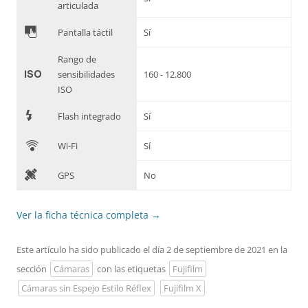
articulada
&
Pantalla táctil
Sí
Rango de
'
sensibilidades
160 - 12.800
ISO
7
Flash integrado
Sí
C
Wi-Fi
Sí
D
GPS
No
Ver la ficha técnica completa
→
Este artículo ha sido publicado el día 2 de septiembre de 2021 en la
sección
Cámaras
con las etiquetas
Fujifilm
Cámaras sin Espejo Estilo Réflex
Fujifilm X