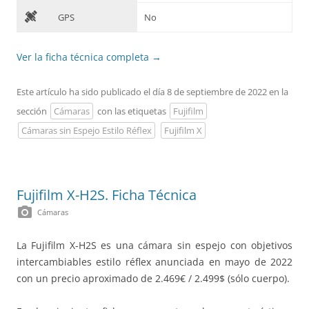
D
GPS
No
Ver la ficha técnica completa
→
Este artículo ha sido publicado el día 8 de septiembre de 2022 en la
sección
Cámaras
con las etiquetas
Fujifilm
Cámaras sin Espejo Estilo Réflex
Fujifilm X
Fujifilm X-H2S. Ficha Técnica
photo_camera
Cámaras
La Fujifilm X-H2S es una cámara sin espejo con objetivos
intercambiables estilo réflex anunciada en mayo de 2022
con un precio aproximado de 2.469€ / 2.499$ (sólo cuerpo).