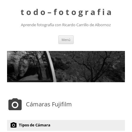
t o d o – f o t o g r a f i a
Aprende fotografía con Ricardo Carrillo de Albornoz
Saltar
Menú
al
contenido
photo_camera
Cámaras Fujifilm
photo_camera
Tipos de Cámara