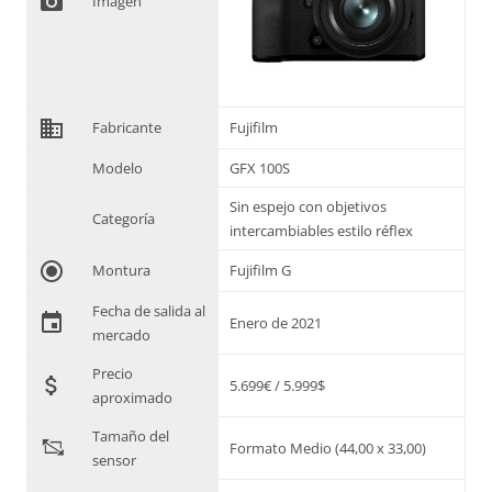
photo_camera
Imagen
domain
Fabricante
Fujifilm
Modelo
GFX 100S
Sin espejo con objetivos
Categoría
intercambiables estilo réflex
radio_button_checked
Montura
Fujifilm G
Fecha de salida al
event
Enero de 2021
mercado
Precio
attach_money
5.699€ / 5.999$
aproximado
Tamaño del
"
Formato Medio (44,00 x 33,00)
sensor