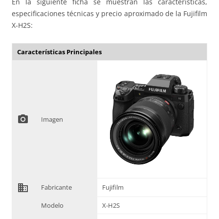
En la siguiente ficha se muestran las características,
especificaciones técnicas y precio aproximado de la Fujifilm
X-H2S:
Características Principales
photo_camera
Imagen
domain
Fabricante
Fujifilm
Modelo
X-H2S