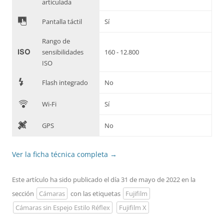
articulada
&
Pantalla táctil
Sí
Rango de
'
sensibilidades
160 - 12.800
ISO
7
Flash integrado
No
C
Wi-Fi
Sí
D
GPS
No
Ver la ficha técnica completa
→
Este artículo ha sido publicado el día 31 de mayo de 2022 en la
sección
Cámaras
con las etiquetas
Fujifilm
Cámaras sin Espejo Estilo Réflex
Fujifilm X