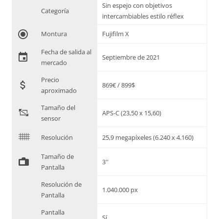
Sin espejo con objetivos
Categoría
intercambiables estilo réflex
radio_button_checked
Montura
Fujifilm X
Fecha de salida al
event
Septiembre de 2021
mercado
Precio
attach_money
869€ / 899$
aproximado
Tamaño del
"
APS-C (23,50 x 15,60)
sensor
$
Resolución
25,9 megapíxeles (6.240 x 4.160)
Tamaño de
%
3''
Pantalla
Resolución de
1.040.000 px
Pantalla
Pantalla
Sí