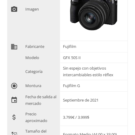
photo_camera
Imagen
domain
Fabricante
Fujifilm
Modelo
GFX 50S II
Sin espejo con objetivos
Categoría
intercambiables estilo réflex
radio_button_checked
Montura
Fujifilm G
Fecha de salida al
event
Septiembre de 2021
mercado
Precio
attach_money
3.799€ / 3.999$
aproximado
Tamaño del
"
Formato Medio (44,00 x 33,00)