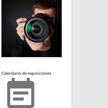
Calendario de exposiciones
event_note