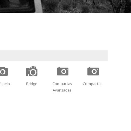
P
N
L
L
Espejo
Bridge
Compactas
Compactas
Avanzadas