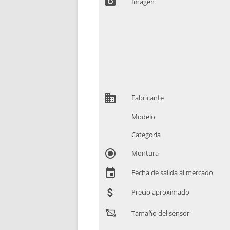
photo_camera
Imagen
domain
Fabricante
Modelo
Categoría
radio_button_checked
Montura
event
Fecha de salida al mercado
attach_money
Precio aproximado
"
Tamaño del sensor