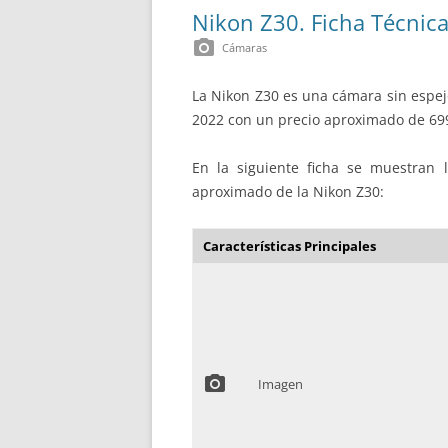
Nikon Z30. Ficha Técnic
photo_camera
Cámaras
La Nikon Z30 es una cámara sin espej
2022 con un precio aproximado de 699€
En la siguiente ficha se muestran la
aproximado de la Nikon Z30:
Características Principales
photo_camera
Imagen