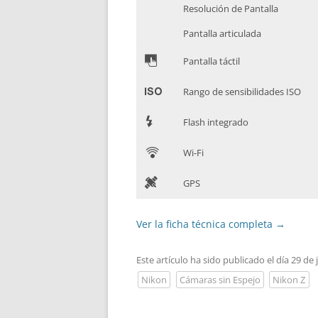
Resolución de Pantalla
Pantalla articulada
&
Pantalla táctil
'
Rango de sensibilidades ISO
7
Flash integrado
C
Wi-Fi
D
GPS
Ver la ficha técnica completa
→
Este artículo ha sido publicado el día 29 de
Nikon
Cámaras sin Espejo
Nikon Z