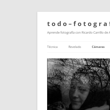
t o d o – f o t o g r a 
Aprende fotografía con Ricardo Carrillo de
Técnica
Revelado
Cámaras