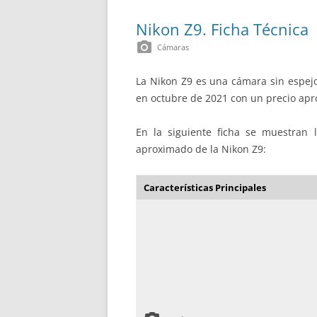
Nikon Z9. Ficha Técnica
photo_camera
Cámaras
La Nikon Z9 es una cámara sin espejo
en octubre de 2021 con un precio apro
En la siguiente ficha se muestran la
aproximado de la Nikon Z9:
Características Principales