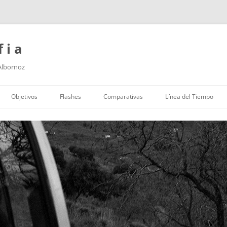
f i a
 Albornoz
Saltar
al
Objetivos
Flashes
Comparativas
Línea del Tiempo
contenido