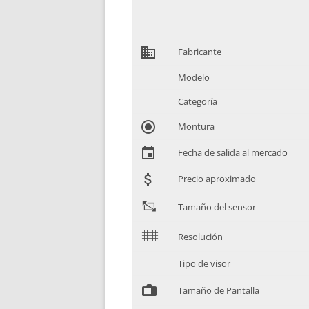
domain
Fabricante
Modelo
Categoría
radio_button_checked
Montura
event
Fecha de salida al mercado
attach_money
Precio aproximado
"
Tamaño del sensor
$
Resolución
Tipo de visor
%
Tamaño de Pantalla