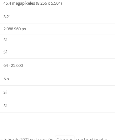
45,4 megapíxeles (8.256 x 5.504)
3,2''
2.088.960 px
Sí
Sí
64 - 25.600
No
Sí
Sí
 octubre de 2021 en la sección
Cámaras
con las etiquetas