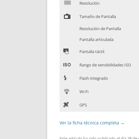
$
Resolución
%
Tamaño de Pantalla
Resolución de Pantalla
Pantalla articulada
&
Pantalla táctil
'
Rango de sensibilidades ISO
7
Flash integrado
C
Wi-Fi
D
GPS
Ver la ficha técnica completa
→
Este artículo ha sido publicado el día 28 de