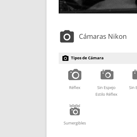
photo_camera
Cámaras Nikon
photo_camera
Tipos de Cámara
M
P
Réflex
Sin Espejo
Sin 
Estilo Réflex
O
Sumergibles