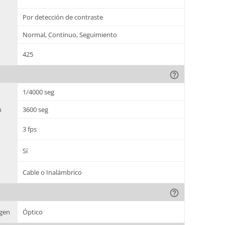
Por detección de contraste
Normal, Continuo, Seguimiento
425
help_outline
n
1/4000 seg
n
3600 seg
3 fps
Sí
Cable o Inalámbrico
help_outline
agen
Óptico