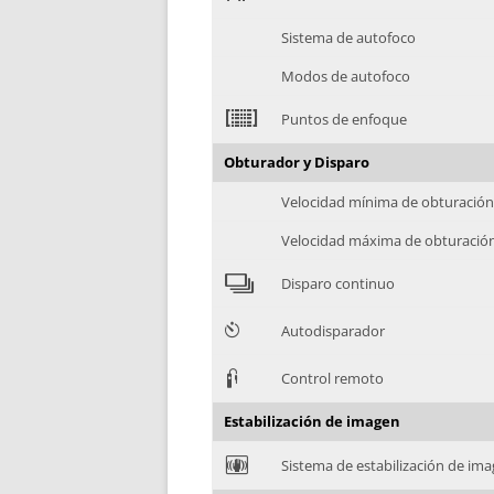
Sistema de autofoco
Modos de autofoco
2
Puntos de enfoque
Obturador y Disparo
Velocidad mínima de obturació
Velocidad máxima de obturació
4
Disparo continuo
6
Autodisparador
3
Control remoto
Estabilización de imagen
F
Sistema de estabilización de im