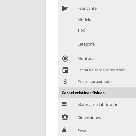
domain
Fabricante
Modelo
Tipo
Categoría
radio_button_checked
Montura
event
Fecha de salida al mercado
attach_money
Precio aproximado
Características físicas
G
Material de fabricación
!
Dimensiones
H
Peso