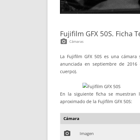
Fujifilm GFX 50S. Ficha T
photo_camera
Cámaras
La Fujifilm GFX 50S es una cámara si
anunciada en septiembre de 2016 c
cuerpo).
En la siguiente ficha se muestran la
aproximado de la Fujifilm GFX 50S:
Cámara
photo_camera
Imagen