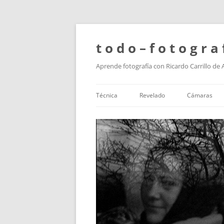
t o d o – f o t o g r a 
Aprende fotografía con Ricardo Carrillo de
Técnica
Revelado
Cámaras