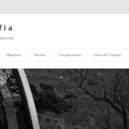
f i a
 Albornoz
Saltar
al
Objetivos
Flashes
Comparativas
Línea del Tiempo
contenido