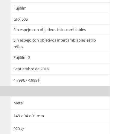
Fujifilm
GFX 50S
Sin espejo con objetivos Intercambiables
Sin espejo con objetivos intercambiables estilo
réflex
Fujifilm G
Septiembre de 2016
4.799€ / 4.999$
Metal
148 x 94 x 91 mm
920 gr