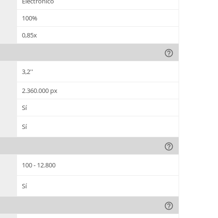
Electrónico
100%
0,85x
help_outline
3,2''
2.360.000 px
Sí
Sí
help_outline
100 - 12.800
Sí
help_outline