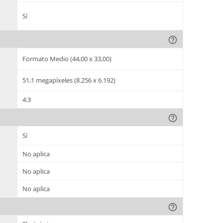
Sí
help_outline
Formato Medio (44,00 x 33,00)
51,1 megapíxeles (8.256 x 6.192)
4:3
help_outline
Sí
No aplica
No aplica
No aplica
help_outline