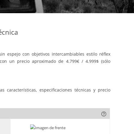
écnica
n espejo con objetivos intercambiables estilo réflex
on un precio aproximado de 4.799€ / 4.999$ (sólo
s características, especificaciones técnicas y precio
help_outline