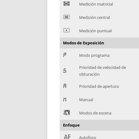
)
Medición matricial
*
Medición central
+
Medición puntual
Modos de Exposición
,
Modo programa
Prioridad de velocidad de
-
obturación
.
Prioridad de apertura
/
Manual
0
Modos de escena
Enfoque
1
Autofoco