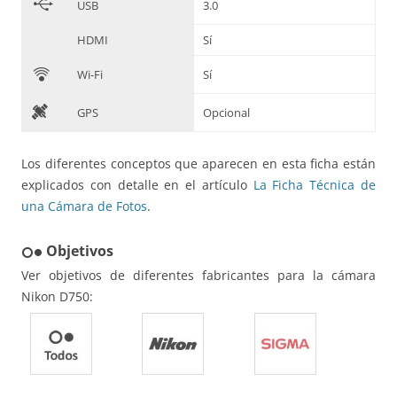
B
USB
3.0
HDMI
Sí
C
Wi-Fi
Sí
D
GPS
Opcional
Los diferentes conceptos que aparecen en esta ficha están
explicados con detalle en el artículo
La Ficha Técnica de
una Cámara de Fotos
.
Objetivos
hdr_weak
Ver objetivos de diferentes fabricantes para la cámara
Nikon D750: