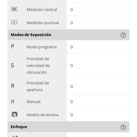
*
Medición central
Sí
+
Medición puntual
Sí
Modos de Exposición
help_outline
,
Modo programa
Sí
Prioridad de
-
velocidad de
Sí
obturación
Prioridad de
.
Sí
apertura
/
Manual
Sí
0
Modos de escena
Sí
Enfoque
help_outline