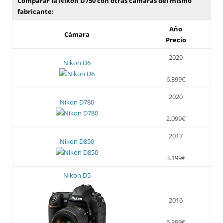
Comparar la Nikon D750 con otras cámaras del mismo
fabricante:
Año
Cámara
Precio
2020
Nikon D6
6.399€
2020
Nikon D780
2.099€
2017
Nikon D850
3.199€
Nikon D5
2016
6.399€