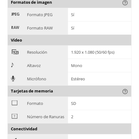
Formatos de imagen
help_outline
:
Formato JPEG
Sí
;
Formato RAW
Sí
Vídeo
<
Resolución
1.920 x 1.080 (50/60 fps)
>
Altavoz
Mono
=
Micrófono
Estéreo
Tarjetas de memoria
help_outline
?
Formato
SD
@
Número de Ranuras
2
Conectividad