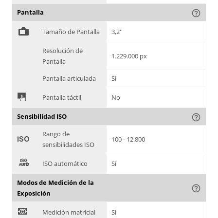
Pantalla
help_outline
%
Tamaño de Pantalla
3,2''
Resolución de
1.229.000 px
Pantalla
Pantalla articulada
Sí
&
Pantalla táctil
No
Sensibilidad ISO
help_outline
Rango de
'
100 - 12.800
sensibilidades ISO
(
ISO automático
Sí
Modos de Medición de la
help_outline
Exposición
)
Medición matricial
Sí