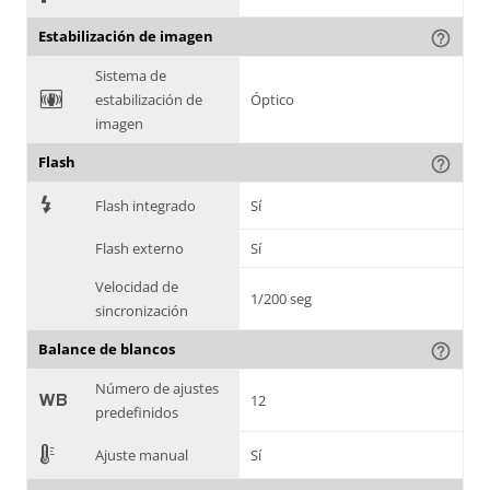
Estabilización de imagen
help_outline
Sistema de
F
estabilización de
Óptico
imagen
Flash
help_outline
7
Flash integrado
Sí
Flash externo
Sí
Velocidad de
1/200 seg
sincronización
Balance de blancos
help_outline
Número de ajustes
9
12
predefinidos
E
Ajuste manual
Sí