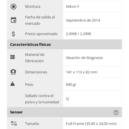
radio_button_checked
Montura
Nikon F
Fecha de salida al
event
Septiembre de 2014
mercado
attach_money
Precio aproximado
2.099€ / 2.299$
Características físicas
Material de
G
Aleación de Magnesio
fabricación
!
Dimensiones
141 x 113 x 82 mm
H
Peso
840 gr
Sellado contra el
Sí
polvo y la humedad
Sensor
help_outline
"
Tamaño
Full-Frame (35,90 x 24,00 mm)