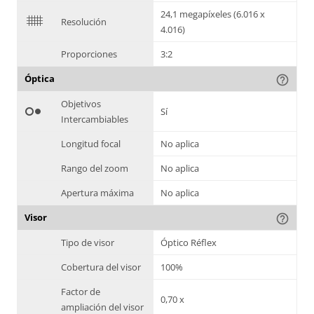
24,1 megapíxeles (6.016 x
$
Resolución
4.016)
Proporciones
3:2
Óptica
help_outline
Objetivos
hdr_weak
Sí
Intercambiables
Longitud focal
No aplica
Rango del zoom
No aplica
Apertura máxima
No aplica
Visor
help_outline
Tipo de visor
Óptico Réflex
Cobertura del visor
100%
Factor de
0,70 x
ampliación del visor