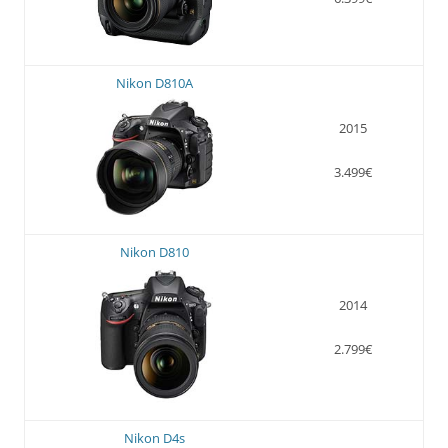
Nikon D810A
2015
3.499€
Nikon D810
2014
2.799€
Nikon D4s