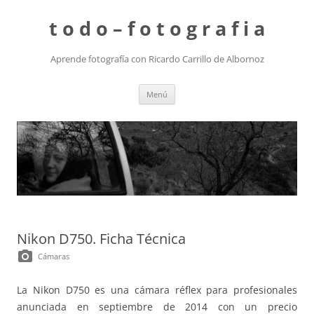
t o d o – f o t o g r a f i a
Aprende fotografía con Ricardo Carrillo de Albornoz
Saltar
Menú
al
contenido
Nikon D750. Ficha Técnica
photo_camera
Cámaras
La Nikon D750 es una cámara réflex para profesionales
anunciada en septiembre de 2014 con un precio