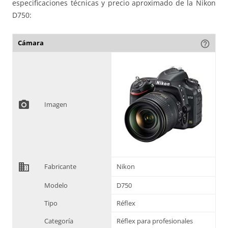
especificaciones técnicas y precio aproximado de la Nikon
D750:
Cámara
help_outline
photo_camera
Imagen
domain
Fabricante
Nikon
Modelo
D750
Tipo
Réflex
Categoría
Réflex para profesionales