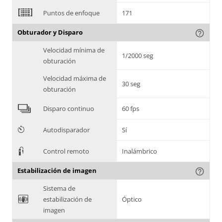
2
Puntos de enfoque
171
Obturador y Disparo
help_outline
Velocidad mínima de
1/2000 seg
obturación
Velocidad máxima de
30 seg
obturación
4
Disparo continuo
60 fps
6
Autodisparador
Sí
3
Control remoto
Inalámbrico
Estabilización de imagen
help_outline
Sistema de
F
estabilización de
Óptico
imagen