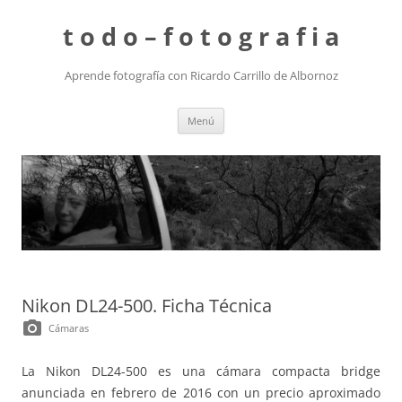
t o d o – f o t o g r a f i a
Aprende fotografía con Ricardo Carrillo de Albornoz
Saltar
Menú
al
contenido
Nikon DL24-500. Ficha Técnica
photo_camera
Cámaras
La Nikon DL24-500 es una cámara compacta bridge
anunciada en febrero de 2016 con un precio aproximado