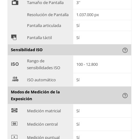
%
Tamaño de Pantalla
3''
Resolución de Pantalla
1.037.000 px
Pantalla articulada
Sí
&
Pantalla táctil
Sí
Sensibilidad ISO
help_outline
Rango de
'
100 - 12.800
sensibilidades ISO
(
ISO automático
Sí
Modos de Medición de la
help_outline
Exposición
)
Medición matricial
Sí
*
Medición central
Sí
+
Medición puntual
Sí