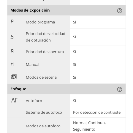
Modos de Exposición
help_outline
,
Modo programa
Sí
Prioridad de velocidad
-
Sí
de obturación
.
Prioridad de apertura
Sí
/
Manual
Sí
0
Modos de escena
Sí
Enfoque
help_outline
1
Autofoco
Sí
Sistema de autofoco
Por detección de contraste
Normal, Continuo,
Modos de autofoco
Seguimiento