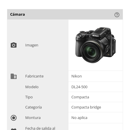
Cámara
help_outline
photo_camera
Imagen
domain
Fabricante
Nikon
Modelo
DL24-500
Tipo
Compacta
Categoría
Compacta bridge
radio_button_checked
Montura
No aplica
Fecha de salida al