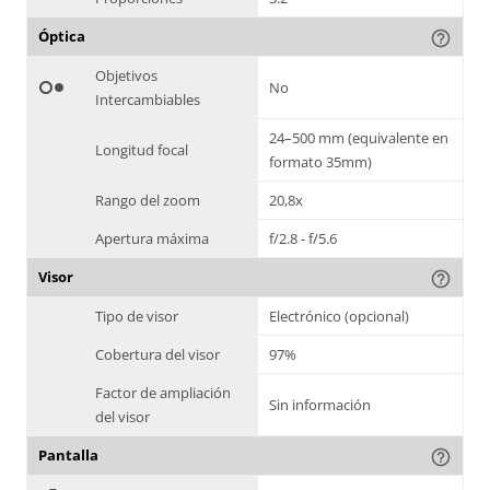
Óptica
help_outline
Objetivos
hdr_weak
No
Intercambiables
24–500 mm (equivalente en
Longitud focal
formato 35mm)
Rango del zoom
20,8x
Apertura máxima
f/2.8 - f/5.6
Visor
help_outline
Tipo de visor
Electrónico (opcional)
Cobertura del visor
97%
Factor de ampliación
Sin información
del visor
Pantalla
help_outline