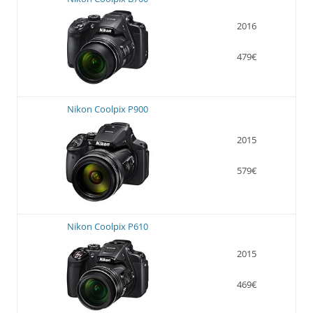
2016
479€
Nikon Coolpix P900
2015
579€
Nikon Coolpix P610
2015
469€