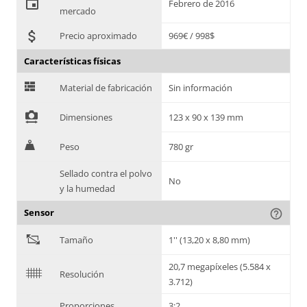
event
Febrero de 2016
mercado
attach_money
Precio aproximado
969€ / 998$
Características físicas
G
Material de fabricación
Sin información
!
Dimensiones
123 x 90 x 139 mm
H
Peso
780 gr
Sellado contra el polvo
No
y la humedad
Sensor
help_outline
"
Tamaño
1'' (13,20 x 8,80 mm)
20,7 megapíxeles (5.584 x
$
Resolución
3.712)
Proporciones
3:2