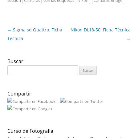
sección
Cámaras
con las etiquetas
Nikon
Cámaras Bridge
Navegación
←
Sigma sd Quattro. Ficha
Nikon DL18-50. Ficha Técnica
de
Técnica
→
entradas
Buscar
Buscar:
Compartir
Curso de Fotografía