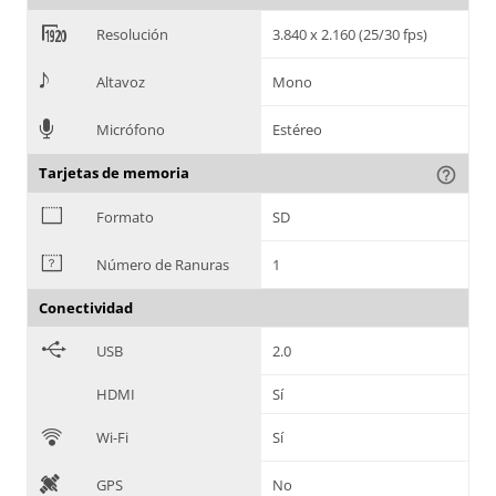
<
Resolución
3.840 x 2.160 (25/30 fps)
>
Altavoz
Mono
=
Micrófono
Estéreo
Tarjetas de memoria
help_outline
?
Formato
SD
@
Número de Ranuras
1
Conectividad
B
USB
2.0
HDMI
Sí
C
Wi-Fi
Sí
D
GPS
No