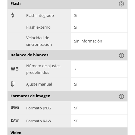
Flash
help_outline
7
Flash integrado
Sí
Flash externo
Sí
Velocidad de
Sin información
sincronización
Balance de blancos
help_outline
Número de ajustes
9
7
predefinidos
E
Ajuste manual
Sí
Formatos de imagen
help_outline
:
Formato JPEG
Sí
;
Formato RAW
Sí
Vídeo