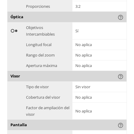
Proporciones
3:2
Óptica
help_outline
Objetivos
hdr_weak
Sí
Intercambiables
Longitud focal
No aplica
Rango del zoom
No aplica
Apertura máxima
No aplica
Visor
help_outline
Tipo de visor
Sin visor
Cobertura del visor
No aplica
Factor de ampliación del
No aplica
visor
Pantalla
help_outline