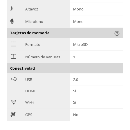
>
Altavoz
Mono
=
Micrófono
Mono
Tarjetas de memoria
help_outline
?
Formato
MicroSD
@
Número de Ranuras
1
Conectividad
B
USB
2.0
HDMI
Sí
C
Wi-Fi
Sí
D
GPS
No