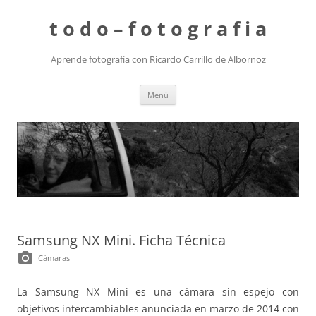
t o d o – f o t o g r a f i a
Aprende fotografía con Ricardo Carrillo de Albornoz
Saltar
Menú
al
contenido
Samsung NX Mini. Ficha Técnica
photo_camera
Cámaras
La Samsung NX Mini es una cámara sin espejo con
objetivos intercambiables anunciada en marzo de 2014 con