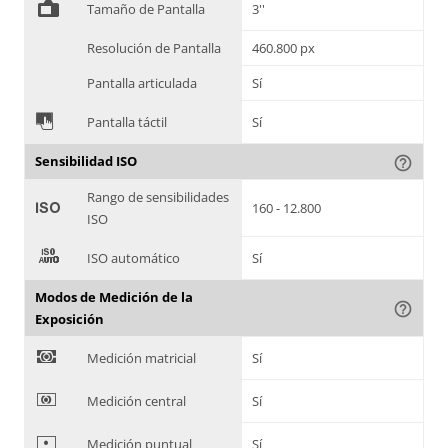
%
Tamaño de Pantalla
3''
Resolución de Pantalla
460.800 px
Pantalla articulada
Sí
&
Pantalla táctil
Sí
Sensibilidad ISO
help_outline
Rango de sensibilidades
'
160 - 12.800
ISO
(
ISO automático
Sí
Modos de Medición de la
help_outline
Exposición
)
Medición matricial
Sí
*
Medición central
Sí
+
Medición puntual
Sí