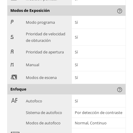
Modos de Exposición
help_outline
,
Modo programa
Sí
Prioridad de velocidad
-
Sí
de obturación
.
Prioridad de apertura
Sí
/
Manual
Sí
0
Modos de escena
Sí
Enfoque
help_outline
1
Autofoco
Sí
Sistema de autofoco
Por detección de contraste
Modos de autofoco
Normal, Continuo