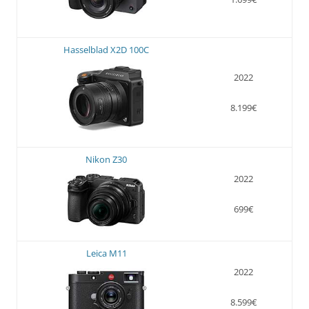
Hasselblad X2D 100C
2022
8.199€
Nikon Z30
2022
699€
Leica M11
2022
8.599€