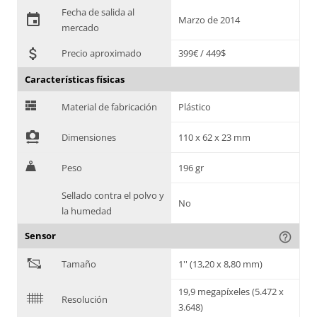
Fecha de salida al
event
Marzo de 2014
mercado
attach_money
Precio aproximado
399€ / 449$
Características físicas
G
Material de fabricación
Plástico
!
Dimensiones
110 x 62 x 23 mm
H
Peso
196 gr
Sellado contra el polvo y
No
la humedad
Sensor
help_outline
"
Tamaño
1'' (13,20 x 8,80 mm)
19,9 megapíxeles (5.472 x
$
Resolución
3.648)