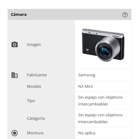
Cámara
help_outline
photo_camera
Imagen
domain
Fabricante
Samsung
Modelo
NX Mini
Sin espejo con objetivos
Tipo
Intercambiables
Sin espejo con objetivos
Categoría
intercambiables
radio_button_checked
Montura
No aplica