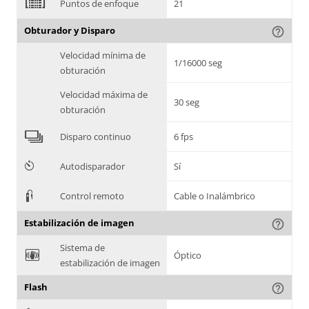
2
Puntos de enfoque
21
Obturador y Disparo
help_outline
Velocidad mínima de
1/16000 seg
obturación
Velocidad máxima de
30 seg
obturación
4
Disparo continuo
6 fps
6
Autodisparador
Sí
3
Control remoto
Cable o Inalámbrico
Estabilización de imagen
help_outline
Sistema de
F
Óptico
estabilización de imagen
Flash
help_outline