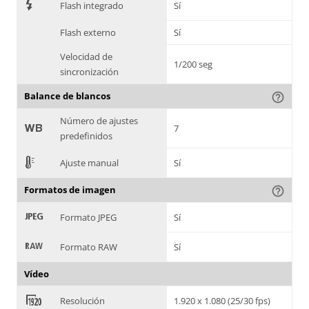
7
Flash integrado
Sí
Flash externo
Sí
Velocidad de
1/200 seg
sincronización
Balance de blancos
help_outline
Número de ajustes
9
7
predefinidos
E
Ajuste manual
Sí
Formatos de imagen
help_outline
:
Formato JPEG
Sí
;
Formato RAW
Sí
Vídeo
<
Resolución
1.920 x 1.080 (25/30 fps)