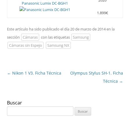
2020
Panasonic Lumix DC-BGH1
1.899€
Este artículo ha sido publicado el día 20 de marzo de 2014 en la
sección
Cámaras
con las etiquetas
Samsung
Cámaras sin Espejo
Samsung NX
Navegación
←
Nikon 1 V3. Ficha Técnica
Olympus Stylus SH-1. Ficha
de
Técnica
→
entradas
Buscar
Buscar: