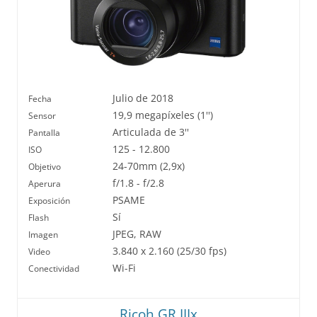
Julio de 2018
Fecha
19,9 megapíxeles (1'')
Sensor
Articulada de 3''
Pantalla
125 - 12.800
ISO
24-70mm (2,9x)
Objetivo
f/1.8 - f/2.8
Aperura
PSAME
Exposición
Sí
Flash
JPEG, RAW
Imagen
3.840 x 2.160 (25/30 fps)
Video
Wi-Fi
Conectividad
Ricoh GR IIIx