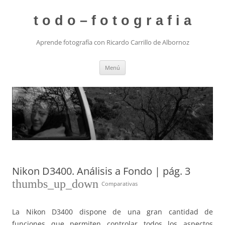
t o d o – f o t o g r a f i a
Aprende fotografía con Ricardo Carrillo de Albornoz
Saltar
Menú
al
contenido
Nikon D3400. Análisis a Fondo | pág. 3
thumbs_up_down
Comparativas
La Nikon D3400 dispone de una gran cantidad de
funciones que permiten controlar todos los aspectos