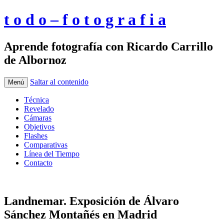
t o d o – f o t o g r a f i a
Aprende fotografía con Ricardo Carrillo
de Albornoz
Saltar al contenido
Menú
Técnica
Revelado
Cámaras
Objetivos
Flashes
Comparativas
Línea del Tiempo
Contacto
Landnemar. Exposición de Álvaro
Sánchez Montañés en Madrid