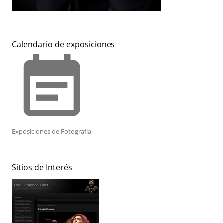
Calendario de exposiciones
event_note
Exposiciones de Fotografía
Sitios de Interés