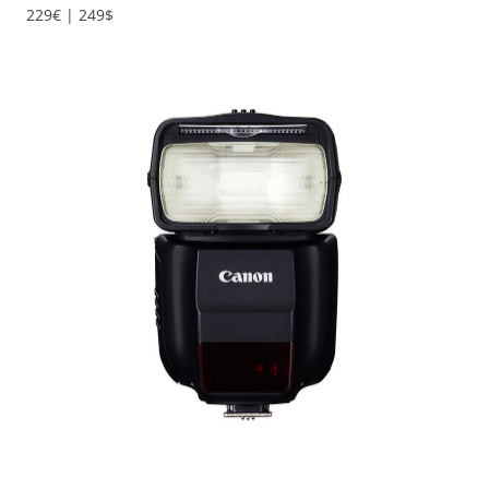
229€ | 249$