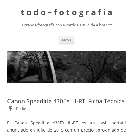
t o d o – f o t o g r a f i a
Aprende fotografía con Ricardo Carrillo de Albornoz
Saltar
Menú
al
contenido
Canon Speedlite 430EX III-RT. Ficha Técnica
flash_on
Flashes
El Canon Speedlite 430EX III-RT es un flash portátil
anunciado en julio de 2015 con un precio aproximado de