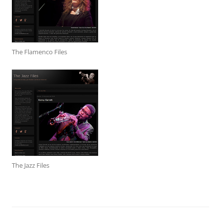
The Flamenco Files
The Jazz Files