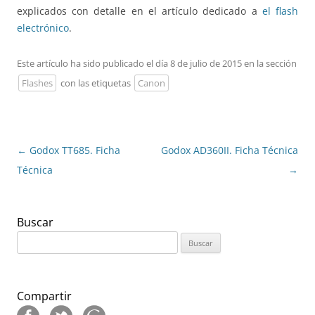
explicados con detalle en el artículo dedicado a
el flash
electrónico
.
Este artículo ha sido publicado el día 8 de julio de 2015 en la sección
Flashes
con las etiquetas
Canon
Navegación
←
Godox TT685. Ficha
Godox AD360II. Ficha Técnica
de
Técnica
→
entradas
Buscar
Buscar:
Compartir