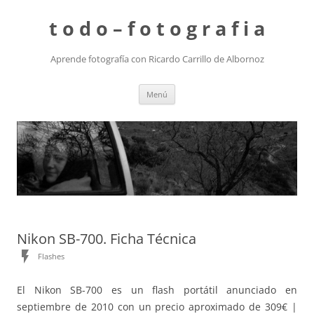
t o d o – f o t o g r a f i a
Aprende fotografía con Ricardo Carrillo de Albornoz
Saltar
Menú
al
contenido
Nikon SB-700. Ficha Técnica
flash_on
Flashes
El Nikon SB-700 es un flash portátil anunciado en
septiembre de 2010 con un precio aproximado de 309€ |