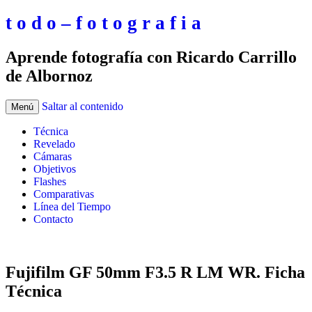
t o d o – f o t o g r a f i a
Aprende fotografía con Ricardo Carrillo
de Albornoz
Saltar al contenido
Menú
Técnica
Revelado
Cámaras
Objetivos
Flashes
Comparativas
Línea del Tiempo
Contacto
Fujifilm GF 50mm F3.5 R LM WR. Ficha
Técnica