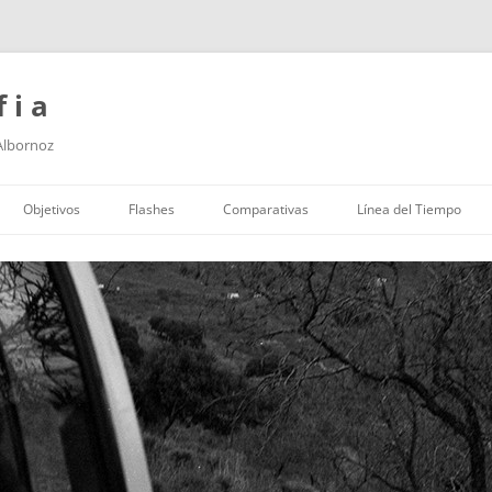
f i a
 Albornoz
Saltar
al
Objetivos
Flashes
Comparativas
Línea del Tiempo
contenido