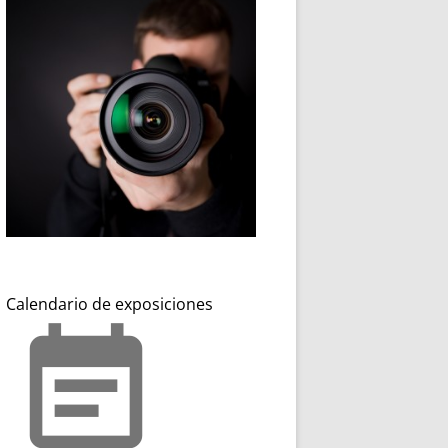
Calendario de exposiciones
event_note