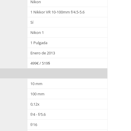
Nikon
1 Nikkor VR 10-100mm f/4.5-5.6
Sí
Nikon 1
1 Pulgada
Enero de 2013
499€ / 519$
10 mm
100 mm
0,12x
f/4 - f/5.6
f/16