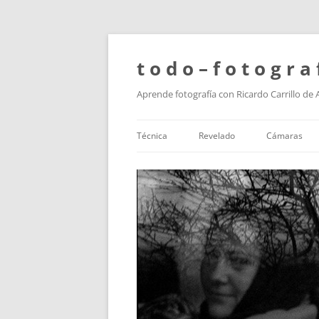
t o d o – f o t o g r a 
Aprende fotografía con Ricardo Carrillo de
Técnica
Revelado
Cámaras