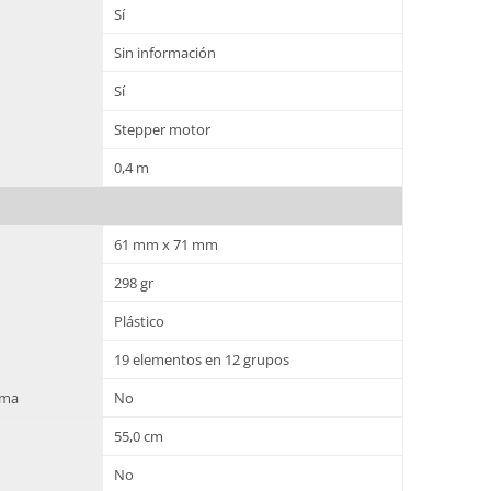
Sí
Sin información
Sí
Stepper motor
0,4 m
61 mm x 71 mm
298 gr
Plástico
19 elementos en 12 grupos
gma
No
55,0 cm
No