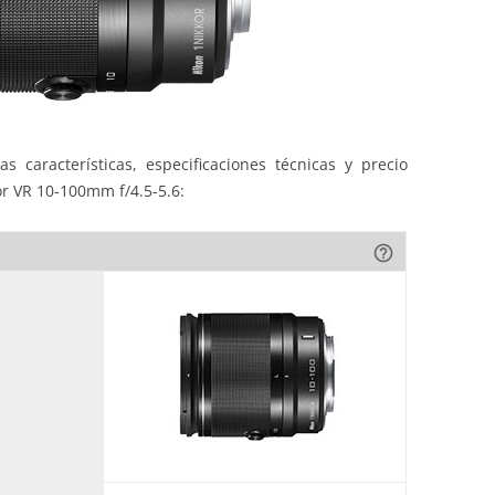
s características, especificaciones técnicas y precio
or VR 10-100mm f/4.5-5.6:
help_outline