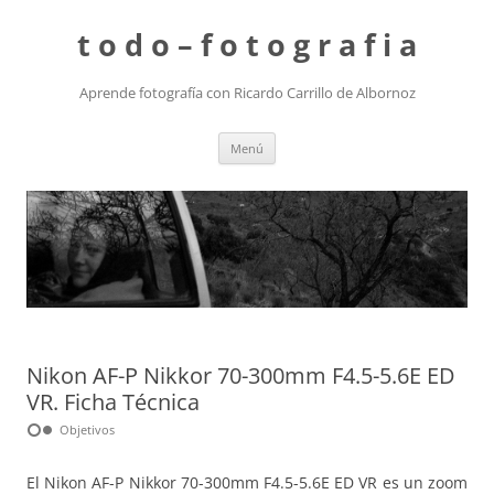
t o d o – f o t o g r a f i a
Aprende fotografía con Ricardo Carrillo de Albornoz
Saltar
Menú
al
contenido
Nikon AF-P Nikkor 70-300mm F4.5-5.6E ED
VR. Ficha Técnica
hdr_weak
Objetivos
El Nikon AF-P Nikkor 70-300mm F4.5-5.6E ED VR es un zoom