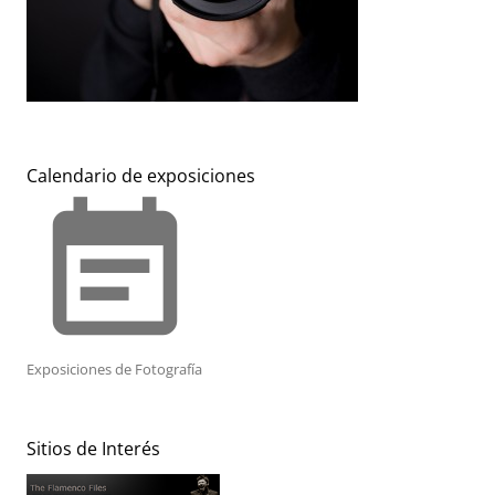
Calendario de exposiciones
event_note
Exposiciones de Fotografía
Sitios de Interés