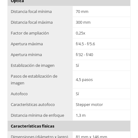
Óptica
Distancia focal mínima
70 mm
Distancia focal máxima
300 mm
Factor de ampliación
0,25x
Apertura máxima
f/4.5 - f/5.6
Apertura mínima
f/32 - f/40
Establización de imagen
Sí
Pasos de establización de
4,5 pasos
imagen
Autofoco
Sí
Características autofoco
Stepper motor
Distancia mínima de enfoque
1,3 m
Características físicas
Dimensiones (diámetro x largo)
81 mm x 146 mm