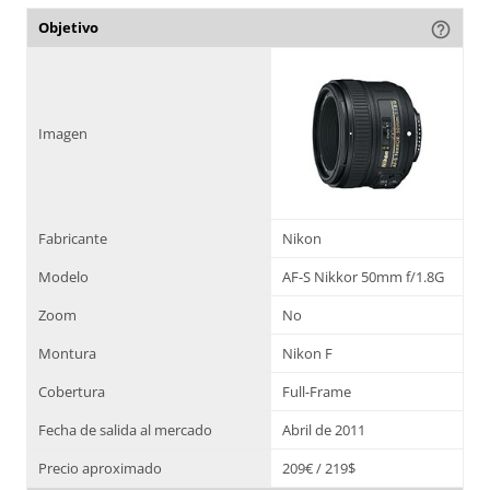
Objetivo
help_outline
Imagen
Fabricante
Nikon
Modelo
AF-S Nikkor 50mm f/1.8G
Zoom
No
Montura
Nikon F
Cobertura
Full-Frame
Fecha de salida al mercado
Abril de 2011
Precio aproximado
209€ / 219$