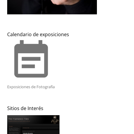
Calendario de exposiciones
event_note
Exposiciones de Fotografía
Sitios de Interés