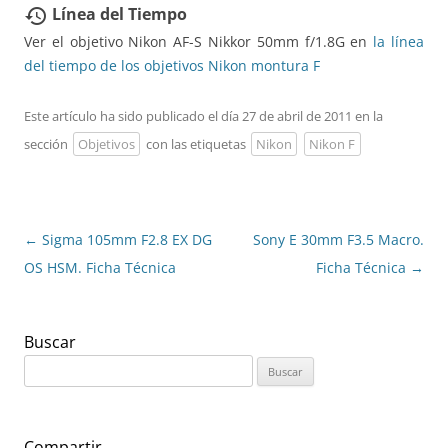
Línea del Tiempo
restore
Ver el objetivo Nikon AF-S Nikkor 50mm f/1.8G en
la línea
del tiempo de los objetivos Nikon montura F
Este artículo ha sido publicado el día 27 de abril de 2011 en la
sección
Objetivos
con las etiquetas
Nikon
Nikon F
Navegación
←
Sigma 105mm F2.8 EX DG
Sony E 30mm F3.5 Macro.
de
OS HSM. Ficha Técnica
Ficha Técnica
→
entradas
Buscar
Buscar:
Compartir