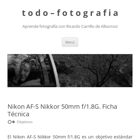
t o d o – f o t o g r a f i a
Aprende fotografía con Ricardo Carrillo de Albornoz
Saltar
Menú
al
contenido
Nikon AF-S Nikkor 50mm f/1.8G. Ficha
Técnica
hdr_weak
Objetivos
El Nikon AF-S Nikkor 50mm f/1.8G es un objetivo estándar