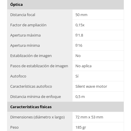
Óptica
Distancia focal
50 mm
Factor de ampliación
0,15x
Apertura máxima
f/1.8
Apertura mínima
f/16
Establización de imagen
No
Pasos de establización de imagen
No aplica
Autofoco
Sí
Características autofoco
Silent wave motor
Distancia mínima de enfoque
0,5 m
Características físicas
Dimensiones (diámetro x largo)
72 mm x 53 mm
Peso
185 gr