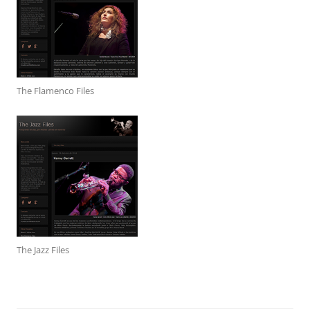
The Flamenco Files
The Jazz Files