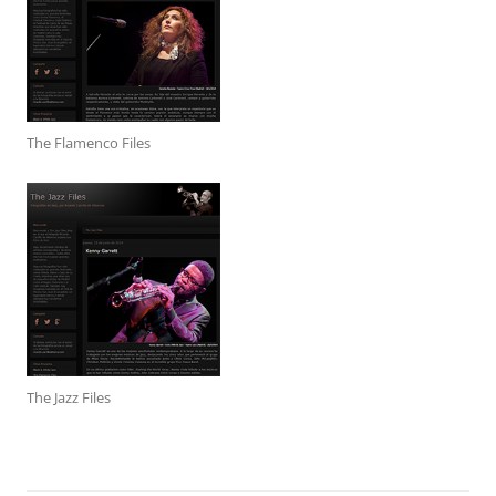
The Flamenco Files
The Jazz Files