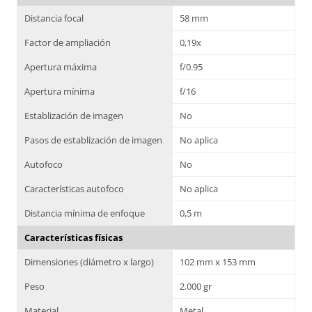
Distancia focal
58 mm
Factor de ampliación
0,19x
Apertura máxima
f/0.95
Apertura mínima
f/16
Establización de imagen
No
Pasos de establización de imagen
No aplica
Autofoco
No
Características autofoco
No aplica
Distancia mínima de enfoque
0,5 m
Características físicas
Dimensiones (diámetro x largo)
102 mm x 153 mm
Peso
2.000 gr
Material
Metal