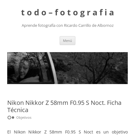
t o d o – f o t o g r a f i a
Aprende fotografía con Ricardo Carrillo de Albornoz
Saltar
Menú
al
contenido
Nikon Nikkor Z 58mm F0.95 S Noct. Ficha
Técnica
hdr_weak
Objetivos
El Nikon Nikkor Z 58mm F0.95 S Noct es un objetivo