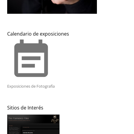
Calendario de exposiciones
event_note
Exposiciones de Fotografía
Sitios de Interés