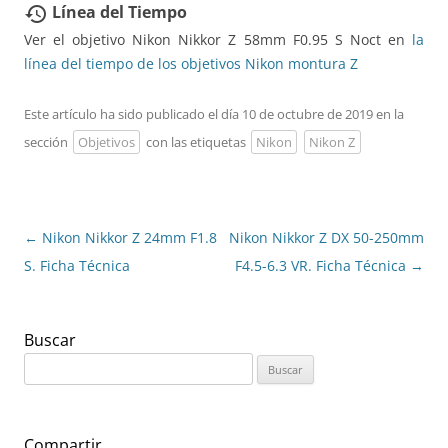
Línea del Tiempo
restore
Ver el objetivo Nikon Nikkor Z 58mm F0.95 S Noct en
la
línea del tiempo de los objetivos Nikon montura Z
Este artículo ha sido publicado el día 10 de octubre de 2019 en la
sección
Objetivos
con las etiquetas
Nikon
Nikon Z
Navegación
←
Nikon Nikkor Z 24mm F1.8
Nikon Nikkor Z DX 50-250mm
de
S. Ficha Técnica
F4.5-6.3 VR. Ficha Técnica
→
entradas
Buscar
Buscar:
Compartir