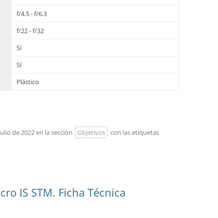
f/4.5 - f/6.3
f/22 - f/32
Sí
Sí
Plástico
julio de 2022 en la sección
Objetivos
con las etiquetas
ro IS STM. Ficha Técnica