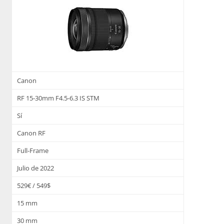
Canon
RF 15-30mm F4.5-6.3 IS STM
Sí
Canon RF
Full-Frame
Julio de 2022
529€ / 549$
15 mm
30 mm