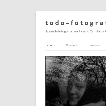
t o d o – f o t o g r a 
Aprende fotografía con Ricardo Carrillo de
Técnica
Revelado
Cámaras