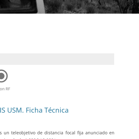
tton_checked
on RF
S USM. Ficha Técnica
un teleobjetivo de distancia focal fija anunciado en