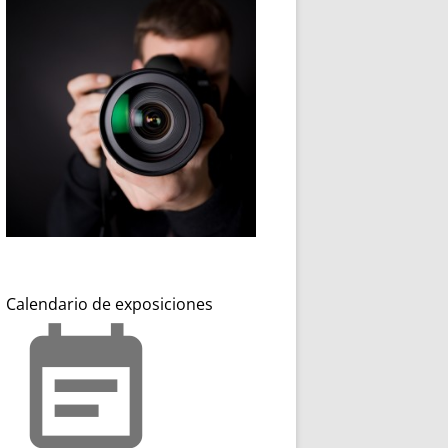
Calendario de exposiciones
event_note