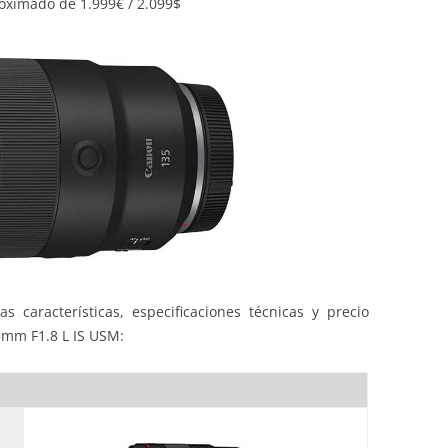
oximado de 1.999€ / 2.099$
s características, especificaciones técnicas y precio
5mm F1.8 L IS USM: