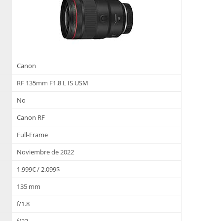
Canon
RF 135mm F1.8 L IS USM
No
Canon RF
Full-Frame
Noviembre de 2022
1.999€ / 2.099$
135 mm
f/1.8