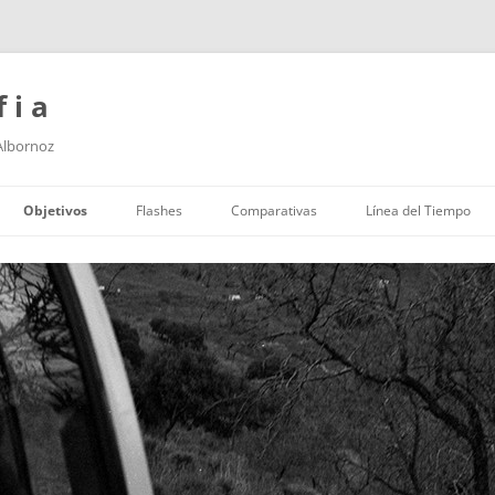
f i a
 Albornoz
Saltar
al
Objetivos
Flashes
Comparativas
Línea del Tiempo
contenido