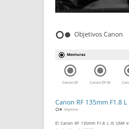
hdr_weak
Objetivos Canon
radio_button_checked
Monturas
radio_button_checked
radio_button_checked
radio_bu
Canon EF
Canon EF-M
Can
Canon RF 135mm F1.8 L I
hdr_weak
Objetivos
El Canon RF 135mm F1.8 L IS USM es 