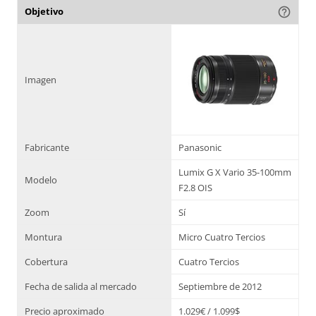
Objetivo
help_outline
Imagen
Fabricante
Panasonic
Lumix G X Vario 35-100mm
Modelo
F2.8 OIS
Zoom
Sí
Montura
Micro Cuatro Tercios
Cobertura
Cuatro Tercios
Fecha de salida al mercado
Septiembre de 2012
Precio aproximado
1.029€ / 1.099$