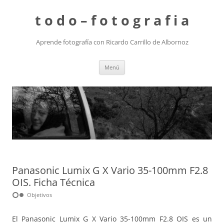
t o d o – f o t o g r a f i a
Aprende fotografía con Ricardo Carrillo de Albornoz
Saltar
Menú
al
contenido
Panasonic Lumix G X Vario 35-100mm F2.8
OIS. Ficha Técnica
hdr_weak
Objetivos
El Panasonic Lumix G X Vario 35-100mm F2.8 OIS es un