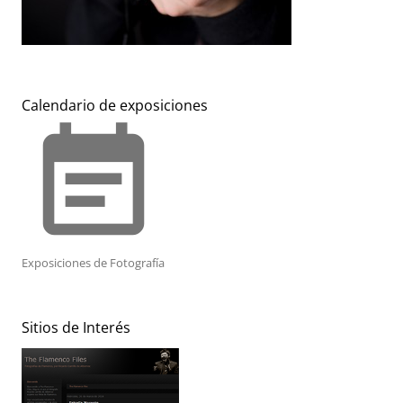
Calendario de exposiciones
event_note
Exposiciones de Fotografía
Sitios de Interés