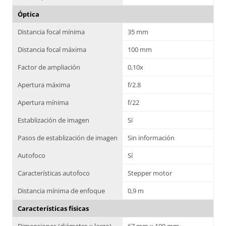
Óptica
Distancia focal mínima
35 mm
Distancia focal máxima
100 mm
Factor de ampliación
0,10x
Apertura máxima
f/2.8
Apertura mínima
f/22
Establización de imagen
Sí
Pasos de establización de imagen
Sin información
Autofoco
Sí
Características autofoco
Stepper motor
Distancia mínima de enfoque
0,9 m
Características físicas
Dimensiones (diámetro x largo)
67 mm x 100 mm