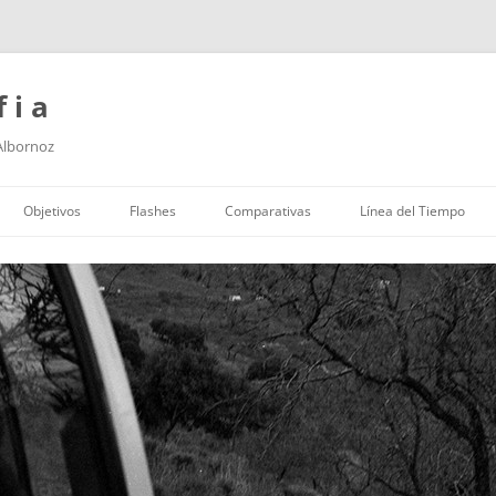
f i a
 Albornoz
Saltar
al
Objetivos
Flashes
Comparativas
Línea del Tiempo
contenido