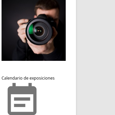
Calendario de exposiciones
event_note