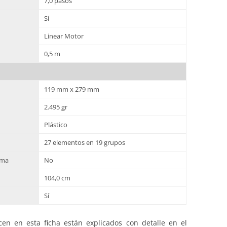
7,0 pasos
Sí
Linear Motor
0,5 m
119 mm x 279 mm
2.495 gr
Plástico
27 elementos en 19 grupos
gma
No
104,0 cm
Sí
en en esta ficha están explicados con detalle en el