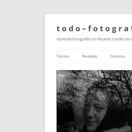
t o d o – f o t o g r a 
Aprende fotografía con Ricardo Carrillo de
Técnica
Revelado
Cámaras