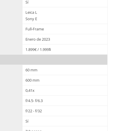
Sí
Leica L
Sony E
Full-Frame
Enero de 2023
1.899€ / 1.999$
60 mm
600 mm
0,41x
f/4.5- f/6.3
f/22 - f/32
Sí