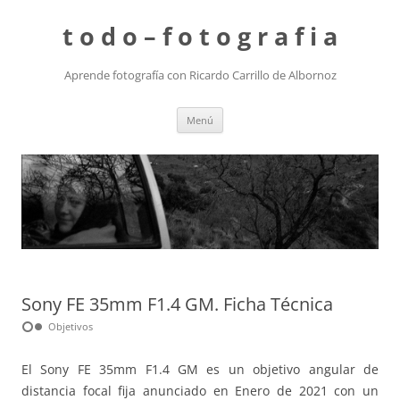
t o d o – f o t o g r a f i a
Aprende fotografía con Ricardo Carrillo de Albornoz
Saltar
Menú
al
contenido
Sony FE 35mm F1.4 GM. Ficha Técnica
hdr_weak
Objetivos
El Sony FE 35mm F1.4 GM es un objetivo angular de
distancia focal fija anunciado en Enero de 2021 con un