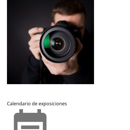
Calendario de exposiciones
event_note