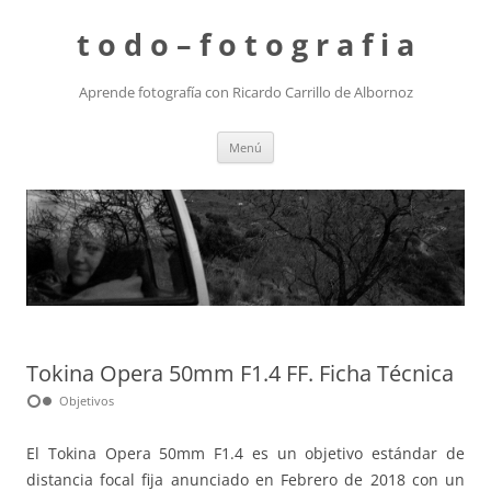
t o d o – f o t o g r a f i a
Aprende fotografía con Ricardo Carrillo de Albornoz
Saltar
Menú
al
contenido
Tokina Opera 50mm F1.4 FF. Ficha Técnica
hdr_weak
Objetivos
El Tokina Opera 50mm F1.4 es un objetivo estándar de
distancia focal fija anunciado en Febrero de 2018 con un