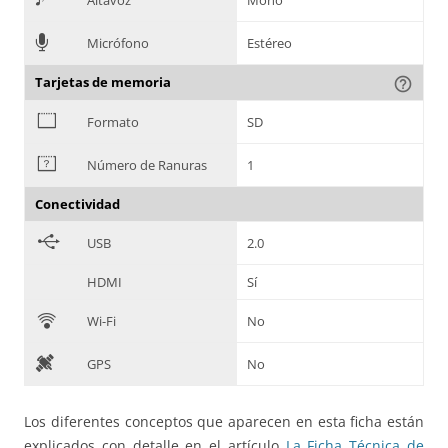
Altavoz
Mono
=
Micrófono
Estéreo
Tarjetas de memoria
help_outline
?
Formato
SD
@
Número de Ranuras
1
Conectividad
B
USB
2.0
HDMI
Sí
C
Wi-Fi
No
D
GPS
No
Los diferentes conceptos que aparecen en esta ficha están
explicados con detalle en el artículo
La Ficha Técnica de