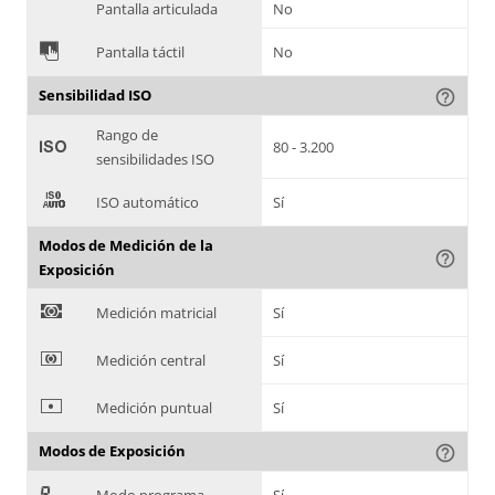
Pantalla articulada
No
&
Pantalla táctil
No
Sensibilidad ISO
help_outline
Rango de
'
80 - 3.200
sensibilidades ISO
(
ISO automático
Sí
Modos de Medición de la
help_outline
Exposición
)
Medición matricial
Sí
*
Medición central
Sí
+
Medición puntual
Sí
Modos de Exposición
help_outline
,