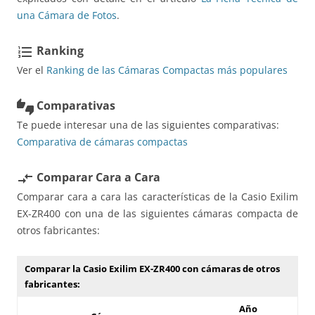
una Cámara de Fotos
.
Ranking
format_list_numbered
Ver el
Ranking de las Cámaras Compactas más populares
Comparativas
thumbs_up_down
Te puede interesar una de las siguientes comparativas:
Comparativa de cámaras compactas
Comparar Cara a Cara
compare_arrows
Comparar cara a cara las características de la Casio Exilim
EX-ZR400 con una de las siguientes cámaras compacta de
otros fabricantes:
Comparar la Casio Exilim EX-ZR400 con cámaras de otros
fabricantes:
Año