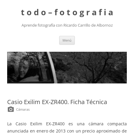
t o d o – f o t o g r a f i a
Aprende fotografía con Ricardo Carrillo de Albornoz
Saltar
Menú
al
contenido
Casio Exilim EX-ZR400. Ficha Técnica
photo_camera
Cámaras
La Casio Exilim EX-ZR400 es una cámara compacta
anunciada en enero de 2013 con un precio aproximado de