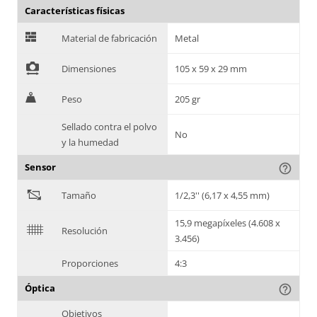
Características físicas
G
Material de fabricación
Metal
!
Dimensiones
105 x 59 x 29 mm
H
Peso
205 gr
Sellado contra el polvo
No
y la humedad
Sensor
help_outline
"
Tamaño
1/2,3'' (6,17 x 4,55 mm)
15,9 megapíxeles (4.608 x
$
Resolución
3.456)
Proporciones
4:3
Óptica
help_outline
Objetivos