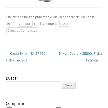
Este artículo ha sido publicado el día 30 de enero de 2013 en la
sección
Cámaras
con las etiquetas
Casio
Cámaras Compactas
Navegación
←
Casio Exilim EX-ZR700.
Nikon Coolpix S5200. Ficha
de
Ficha Técnica
Técnica
→
entradas
Buscar
Buscar:
Compartir