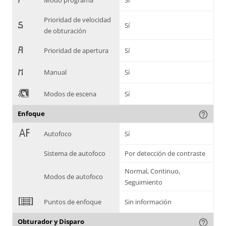
Modo programa
Sí
Prioridad de velocidad
-
Sí
de obturación
.
Prioridad de apertura
Sí
/
Manual
Sí
0
Modos de escena
Sí
Enfoque
help_outline
1
Autofoco
Sí
Sistema de autofoco
Por detección de contraste
Normal, Continuo,
Modos de autofoco
Seguimiento
2
Puntos de enfoque
Sin información
Obturador y Disparo
help_outline