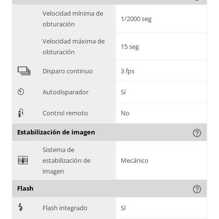
Velocidad mínima de
1/2000 seg
obturación
Velocidad máxima de
15 seg
obturación
4
Disparo continuo
3 fps
6
Autodisparador
Sí
3
Control remoto
No
Estabilización de imagen
help_outline
Sistema de
F
estabilización de
Mecánico
imagen
Flash
help_outline
7
Flash integrado
Sí