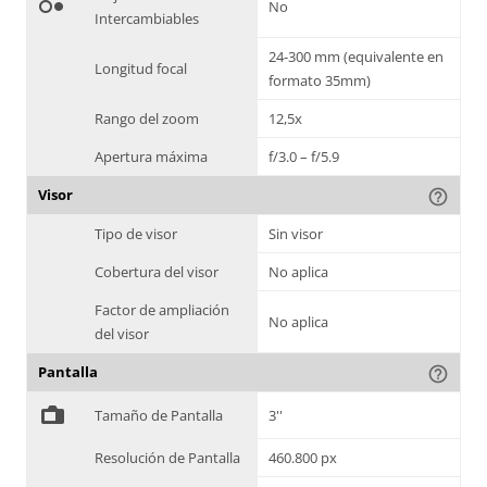
hdr_weak
No
Intercambiables
24-300 mm (equivalente en
Longitud focal
formato 35mm)
Rango del zoom
12,5x
Apertura máxima
f/3.0 – f/5.9
Visor
help_outline
Tipo de visor
Sin visor
Cobertura del visor
No aplica
Factor de ampliación
No aplica
del visor
Pantalla
help_outline
%
Tamaño de Pantalla
3''
Resolución de Pantalla
460.800 px