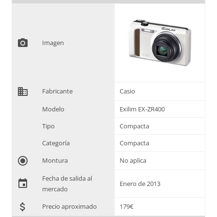
photo_camera
Imagen
domain
Fabricante
Casio
Modelo
Exilim EX-ZR400
Tipo
Compacta
Categoría
Compacta
radio_button_checked
Montura
No aplica
Fecha de salida al
event
Enero de 2013
mercado
attach_money
Precio aproximado
179€