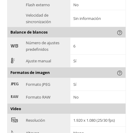
Flash externo
No
Velocidad de
Sin información
sincronización
Balance de blancos
help_outline
Número de ajustes
9
6
predefinidos
E
Ajuste manual
Sí
Formatos de imagen
help_outline
:
Formato JPEG
Sí
;
Formato RAW
No
Vídeo
<
Resolución
1.920 x 1.080 (25/30 fps)
>