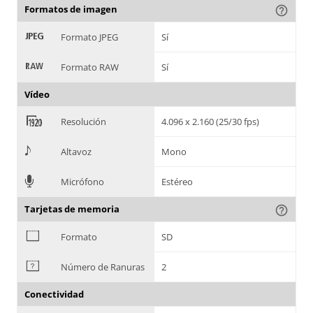
Formatos de imagen
help_outline
:
Formato JPEG
Sí
;
Formato RAW
Sí
Vídeo
<
Resolución
4.096 x 2.160 (25/30 fps)
>
Altavoz
Mono
=
Micrófono
Estéreo
Tarjetas de memoria
help_outline
?
Formato
SD
@
Número de Ranuras
2
Conectividad