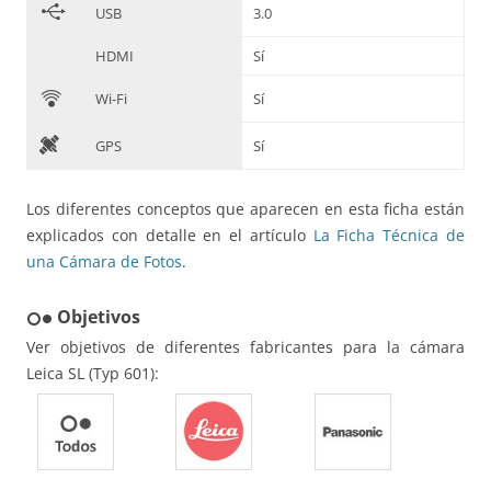
B
USB
3.0
HDMI
Sí
C
Wi-Fi
Sí
D
GPS
Sí
Los diferentes conceptos que aparecen en esta ficha están
explicados con detalle en el artículo
La Ficha Técnica de
una Cámara de Fotos
.
Objetivos
hdr_weak
Ver objetivos de diferentes fabricantes para la cámara
Leica SL (Typ 601):