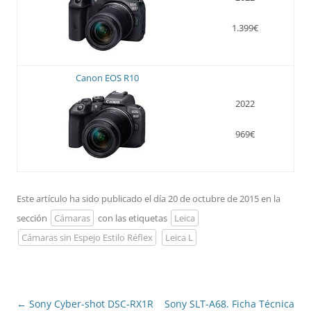
1.399€
Canon EOS R10
2022
969€
Este artículo ha sido publicado el día 20 de octubre de 2015 en la
sección
Cámaras
con las etiquetas
Leica
Cámaras sin Espejo Estilo Réflex
Leica L
Navegación
←
Sony Cyber-shot DSC-RX1R
Sony SLT-A68. Ficha Técnica