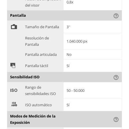
0,8x
del visor
Pantalla
help_outline
%
Tamaño de Pantalla
3''
Resolución de
1.040.000 px
Pantalla
Pantalla articulada
No
&
Pantalla táctil
Sí
Sensibilidad ISO
help_outline
Rango de
'
50 - 50.000
sensibilidades ISO
(
ISO automático
Sí
Modos de Medición de la
help_outline
Exposición