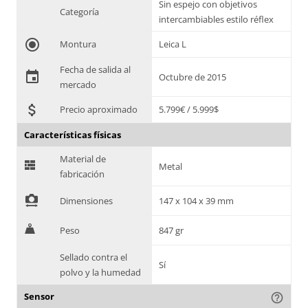
Sin espejo con objetivos
Categoría
intercambiables estilo réflex
radio_button_checked
Montura
Leica L
Fecha de salida al
event
Octubre de 2015
mercado
attach_money
Precio aproximado
5.799€ / 5.999$
Características físicas
Material de
G
Metal
fabricación
!
Dimensiones
147 x 104 x 39 mm
H
Peso
847 gr
Sellado contra el
Sí
polvo y la humedad
Sensor
help_outline