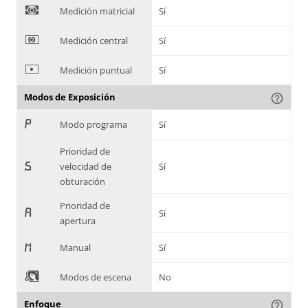
)
Medición matricial
Sí
*
Medición central
Sí
+
Medición puntual
Sí
Modos de Exposición
help_outline
,
Modo programa
Sí
Prioridad de
-
velocidad de
Sí
obturación
Prioridad de
.
Sí
apertura
/
Manual
Sí
0
Modos de escena
No
Enfoque
help_outline