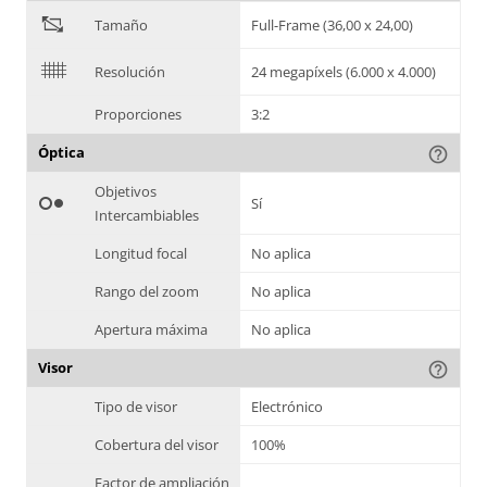
"
Tamaño
Full-Frame (36,00 x 24,00)
$
Resolución
24 megapíxels (6.000 x 4.000)
Proporciones
3:2
Óptica
help_outline
Objetivos
hdr_weak
Sí
Intercambiables
Longitud focal
No aplica
Rango del zoom
No aplica
Apertura máxima
No aplica
Visor
help_outline
Tipo de visor
Electrónico
Cobertura del visor
100%
Factor de ampliación