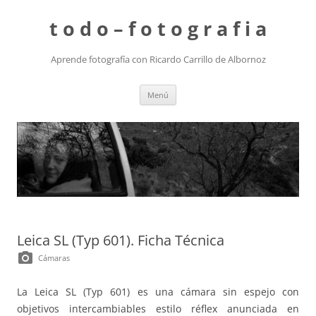
t o d o – f o t o g r a f i a
Aprende fotografía con Ricardo Carrillo de Albornoz
Saltar
Menú
al
contenido
Leica SL (Typ 601). Ficha Técnica
photo_camera
Cámaras
La Leica SL (Typ 601) es una cámara sin espejo con
objetivos intercambiables estilo réflex anunciada en