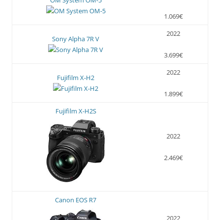
OM System OM-5
1.069€
2022
Sony Alpha 7R V
3.699€
2022
Fujifilm X-H2
1.899€
Fujifilm X-H2S
2022
2.469€
Canon EOS R7
2022