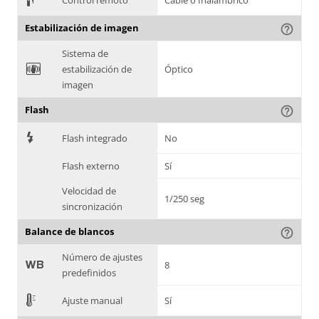
Control remoto
Cable o Inalámbrico
Estabilización de imagen
help_outline
Sistema de
F
estabilización de
Óptico
imagen
Flash
help_outline
7
Flash integrado
No
Flash externo
Sí
Velocidad de
1/250 seg
sincronización
Balance de blancos
help_outline
Número de ajustes
9
8
predefinidos
E
Ajuste manual
Sí