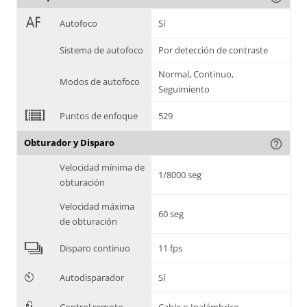
1
Autofoco
Sí
Sistema de autofoco
Por detección de contraste
Normal, Continuo,
Modos de autofoco
Seguimiento
2
Puntos de enfoque
529
Obturador y Disparo
help_outline
Velocidad mínima de
1/8000 seg
obturación
Velocidad máxima
60 seg
de obturación
4
Disparo continuo
11 fps
6
Autodisparador
Sí
3