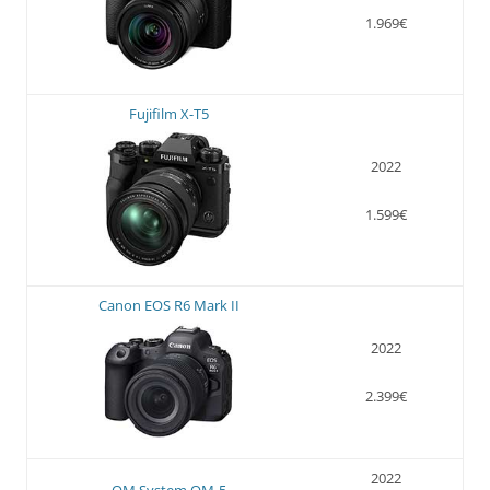
1.969€
Fujifilm X-T5
2022
1.599€
Canon EOS R6 Mark II
2022
2.399€
2022