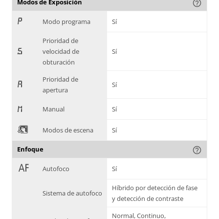
Modos de Exposición
help_outline
,
Modo programa
Sí
Prioridad de
-
velocidad de
Sí
obturación
Prioridad de
.
Sí
apertura
/
Manual
Sí
0
Modos de escena
Sí
Enfoque
help_outline
1
Autofoco
Sí
Híbrido por detección de fase
Sistema de autofoco
y detección de contraste
Normal, Continuo,