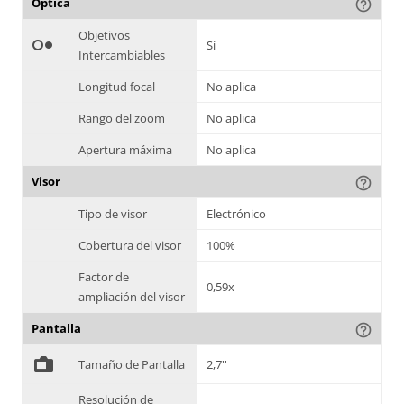
Óptica
help_outline
Objetivos
hdr_weak
Sí
Intercambiables
Longitud focal
No aplica
Rango del zoom
No aplica
Apertura máxima
No aplica
Visor
help_outline
Tipo de visor
Electrónico
Cobertura del visor
100%
Factor de
0,59x
ampliación del visor
Pantalla
help_outline
%
Tamaño de Pantalla
2,7''
Resolución de