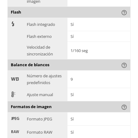
imagen
Flash
help_outline
7
Flash integrado
Sí
Flash externo
Sí
Velocidad de
1/160 seg
sincronización
Balance de blancos
help_outline
Número de ajustes
9
9
predefinidos
E
Ajuste manual
Sí
Formatos de imagen
help_outline
:
Formato JPEG
Sí
;
Formato RAW
Sí