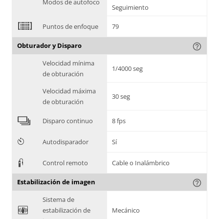
Modos de autofoco
Seguimiento
2
Puntos de enfoque
79
Obturador y Disparo
help_outline
Velocidad mínima
1/4000 seg
de obturación
Velocidad máxima
30 seg
de obturación
4
Disparo continuo
8 fps
6
Autodisparador
Sí
3
Control remoto
Cable o Inalámbrico
Estabilización de imagen
help_outline
Sistema de
F
estabilización de
Mecánico