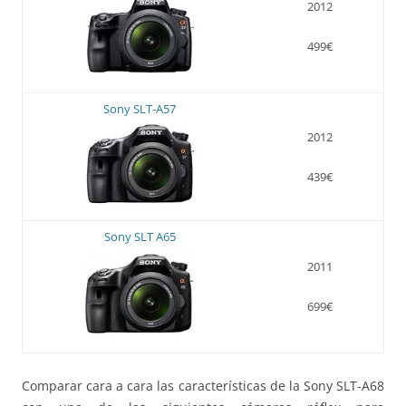
2012
499€
Sony SLT-A57
2012
439€
Sony SLT A65
2011
699€
Comparar cara a cara las características de la Sony SLT-A68