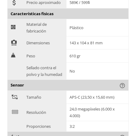
attach_money
Precio aproximado
589€ / 599$
Características físicas
Material de
G
Plástico
fabricación
!
Dimensiones
143 x 104 x 81 mm
H
Peso
610 gr
Sellado contra el
No
polvo y la humedad
Sensor
help_outline
"
Tamaño
APS-C (23,50 x 15,60 mm)
24,0 megapíxeles (6.000 x
$
Resolución
4.000)
Proporciones
3:2