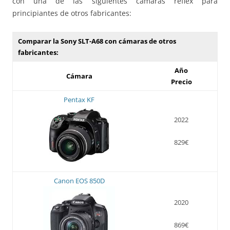
con una de las siguientes cámaras réflex para
principiantes de otros fabricantes:
Comparar la Sony SLT-A68 con cámaras de otros
fabricantes:
Año
Cámara
Precio
Pentax KF
2022
829€
Canon EOS 850D
2020
869€