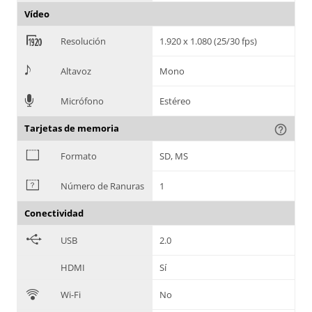
Vídeo
<
Resolución
1.920 x 1.080 (25/30 fps)
>
Altavoz
Mono
=
Micrófono
Estéreo
Tarjetas de memoria
help_outline
?
Formato
SD, MS
@
Número de Ranuras
1
Conectividad
B
USB
2.0
HDMI
Sí
C
Wi-Fi
No