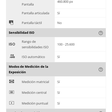
460.800 px
Pantalla
Pantalla articulada
Sí
&
Pantalla táctil
No
Sensibilidad ISO
help_outline
Rango de
'
100 - 25.600
sensibilidades ISO
(
ISO automático
Sí
Modos de Medición de la
help_outline
Exposición
)
Medición matricial
Sí
*
Medición central
Sí
+
Medición puntual
Sí