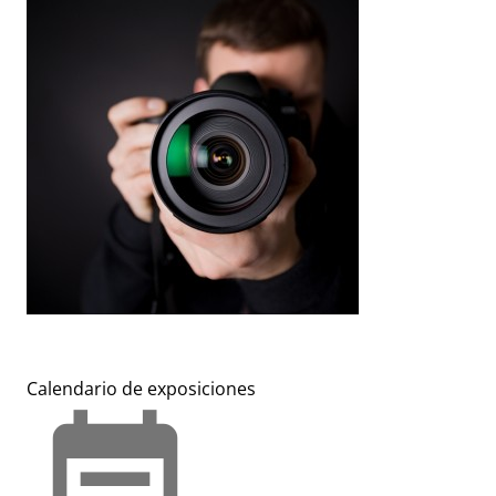
Calendario de exposiciones
event_note