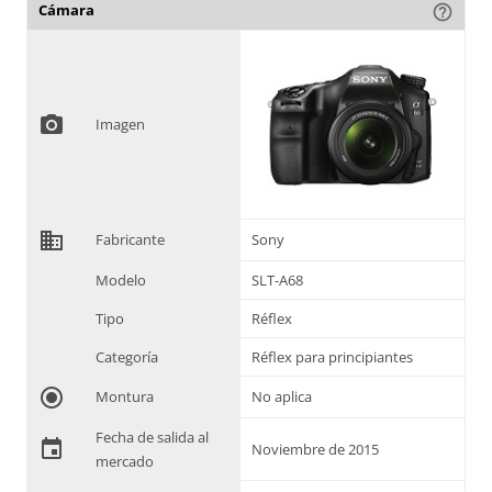
Cámara
help_outline
photo_camera
Imagen
domain
Fabricante
Sony
Modelo
SLT-A68
Tipo
Réflex
Categoría
Réflex para principiantes
radio_button_checked
Montura
No aplica
Fecha de salida al
event
Noviembre de 2015
mercado