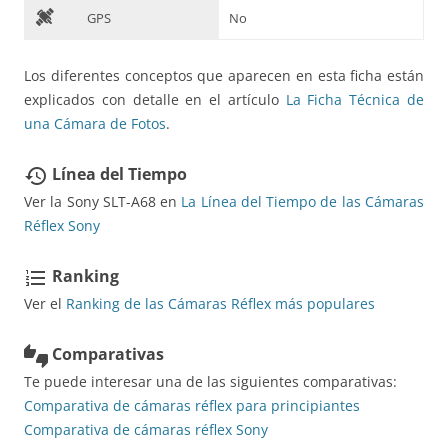
D
GPS
No
Los diferentes conceptos que aparecen en esta ficha están
explicados con detalle en el artículo
La Ficha Técnica de
una Cámara de Fotos
.
Línea del Tiempo
restore
Ver la Sony SLT-A68 en
La Línea del Tiempo de las Cámaras
Réflex Sony
Ranking
format_list_numbered
Ver el
Ranking de las Cámaras Réflex más populares
Comparativas
thumbs_up_down
Te puede interesar una de las siguientes comparativas:
Comparativa de cámaras réflex para principiantes
Comparativa de cámaras réflex Sony