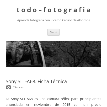
t o d o – f o t o g r a f i a
Aprende fotografía con Ricardo Carrillo de Albornoz
Saltar
Menú
al
contenido
Sony SLT-A68. Ficha Técnica
photo_camera
Cámaras
La Sony SLT-A68 es una cámara réflex para principiantes
anunciada en noviembre de 2015 con un precio