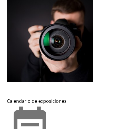
Calendario de exposiciones
event_note