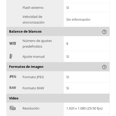
Flash externo
Sí
Velocidad de
Sin información
sincronización
Balance de blancos
help_outline
Número de ajustes
9
8
predefinidos
E
Ajuste manual
Sí
Formatos de imagen
help_outline
:
Formato JPEG
Sí
;
Formato RAW
Sí
Vídeo
<
Resolución
1.920 x 1.080 (25/30 fps)