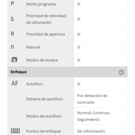
,
Modo programa
Sí
Prioridad de velocidad
-
Sí
de obturación
.
Prioridad de apertura
Sí
/
Manual
Sí
0
Modos de escena
Sí
Enfoque
help_outline
1
Autofoco
Sí
Por detección de
Sistema de autofoco
contraste
Normal, Continuo,
Modos de autofoco
Seguimiento
2
Puntos de enfoque
Sin información