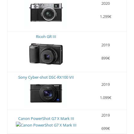
2020
1.299€
Ricoh GR III
2019
899€
Sony Cyber-shot DSC-RX100 VII
2019
1.099€
2019
Canon PowerShot G7 X Mark III
699€