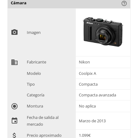
Cámara
help_outline
photo_camera
Imagen
domain
Fabricante
Nikon
Modelo
Coolpix A
Tipo
Compacta
Categoría
Compacta avanzada
radio_button_checked
Montura
No aplica
Fecha de salida al
event
Marzo de 2013
mercado
attach_money
Precio aproximado
1.099€