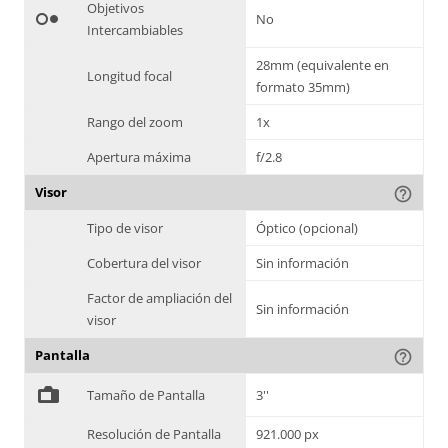
Objetivos
hdr_weak
No
Intercambiables
28mm (equivalente en
Longitud focal
formato 35mm)
Rango del zoom
1x
Apertura máxima
f/2.8
Visor
help_outline
Tipo de visor
Óptico (opcional)
Cobertura del visor
Sin información
Factor de ampliación del
Sin información
visor
Pantalla
help_outline
%
Tamaño de Pantalla
3''
Resolución de Pantalla
921.000 px