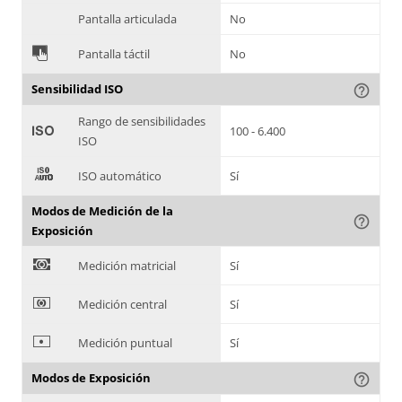
Pantalla articulada
No
&
Pantalla táctil
No
Sensibilidad ISO
help_outline
Rango de sensibilidades
'
100 - 6.400
ISO
(
ISO automático
Sí
Modos de Medición de la
help_outline
Exposición
)
Medición matricial
Sí
*
Medición central
Sí
+
Medición puntual
Sí
Modos de Exposición
help_outline