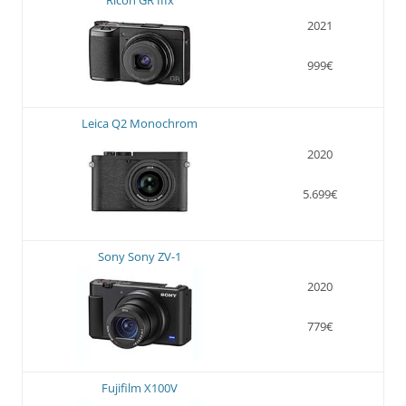
Ricoh GR IIIx
2021
999€
Leica Q2 Monochrom
2020
5.699€
Sony Sony ZV-1
2020
779€
Fujifilm X100V