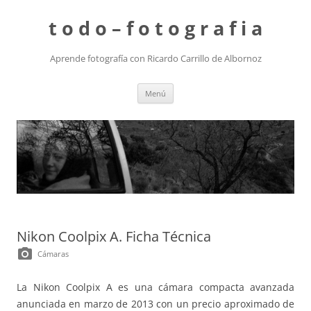
t o d o – f o t o g r a f i a
Aprende fotografía con Ricardo Carrillo de Albornoz
Saltar
Menú
al
contenido
Nikon Coolpix A. Ficha Técnica
photo_camera
Cámaras
La Nikon Coolpix A es una cámara compacta avanzada
anunciada en marzo de 2013 con un precio aproximado de