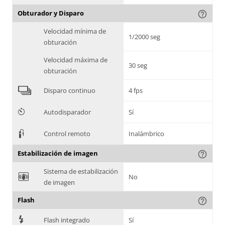
Obturador y Disparo
help_outline
Velocidad mínima de
1/2000 seg
obturación
Velocidad máxima de
30 seg
obturación
4
Disparo continuo
4 fps
6
Autodisparador
Sí
3
Control remoto
Inalámbrico
Estabilización de imagen
help_outline
Sistema de estabilización
F
No
de imagen
Flash
help_outline
7
Flash integrado
Sí