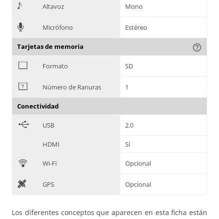
>
Altavoz
Mono
=
Micrófono
Estéreo
Tarjetas de memoria
help_outline
?
Formato
SD
@
Número de Ranuras
1
Conectividad
B
USB
2.0
HDMI
Sí
C
Wi-Fi
Opcional
D
GPS
Opcional
Los diferentes conceptos que aparecen en esta ficha están