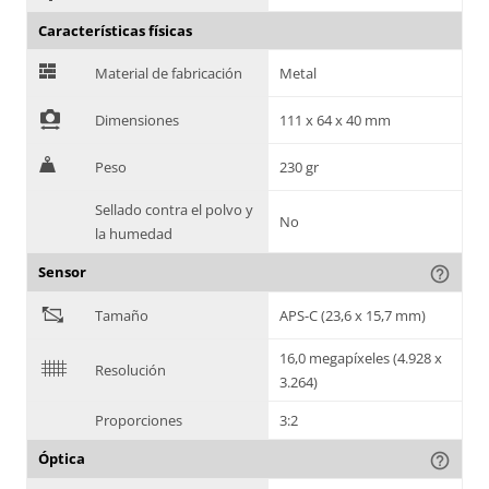
Características físicas
G
Material de fabricación
Metal
!
Dimensiones
111 x 64 x 40 mm
H
Peso
230 gr
Sellado contra el polvo y
No
la humedad
Sensor
help_outline
"
Tamaño
APS-C (23,6 x 15,7 mm)
16,0 megapíxeles (4.928 x
$
Resolución
3.264)
Proporciones
3:2
Óptica
help_outline