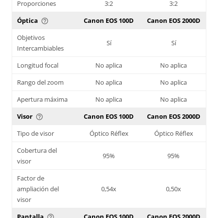
Proporciones
3:2
3:2
Óptica
Canon EOS 100D
Canon EOS 2000D
help_outline
Objetivos
Sí
Sí
Intercambiables
Longitud focal
No aplica
No aplica
Rango del zoom
No aplica
No aplica
Apertura máxima
No aplica
No aplica
Visor
Canon EOS 100D
Canon EOS 2000D
help_outline
Tipo de visor
Óptico Réflex
Óptico Réflex
Cobertura del
95%
95%
visor
Factor de
ampliación del
0,54x
0,50x
visor
Pantalla
Canon EOS 100D
Canon EOS 2000D
help_outline