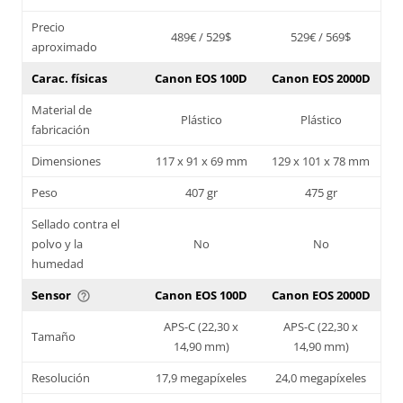
Precio
489€ / 529$
529€ / 569$
aproximado
Carac. físicas
Canon EOS 100D
Canon EOS 2000D
Material de
Plástico
Plástico
fabricación
Dimensiones
117 x 91 x 69 mm
129 x 101 x 78 mm
Peso
407 gr
475 gr
Sellado contra el
polvo y la
No
No
humedad
Sensor
Canon EOS 100D
Canon EOS 2000D
help_outline
APS-C (22,30 x
APS-C (22,30 x
Tamaño
14,90 mm)
14,90 mm)
Resolución
17,9 megapíxeles
24,0 megapíxeles