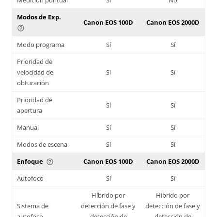
Modos de Exp.
Canon EOS 100D
Canon EOS 2000D
help_outline
Modo programa
Sí
Sí
Prioridad de
velocidad de
Sí
Sí
obturación
Prioridad de
Sí
Sí
apertura
Manual
Sí
Sí
Modos de escena
Sí
Sí
Enfoque
Canon EOS 100D
Canon EOS 2000D
help_outline
Autofoco
Sí
Sí
Híbrido por
Híbrido por
Sistema de
detección de fase y
detección de fase y
autofoco
detección de
detección de