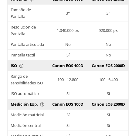
Tamaño de
3''
3''
Pantalla
Resolución de
1.040.000 px
920.000 px
Pantalla
Pantalla articulada
No
No
Pantalla táctil
Sí
No
ISO
Canon EOS 100D
Canon EOS 2000D
help_outline
Rango de
100 - 12.800
100 - 6.400
sensibilidades ISO
ISO automático
Sí
Sí
Medición Exp.
Canon EOS 100D
Canon EOS 2000D
help_outline
Medición matricial
Sí
Sí
Medición central
Sí
Sí
Medición puntual
Sí
No