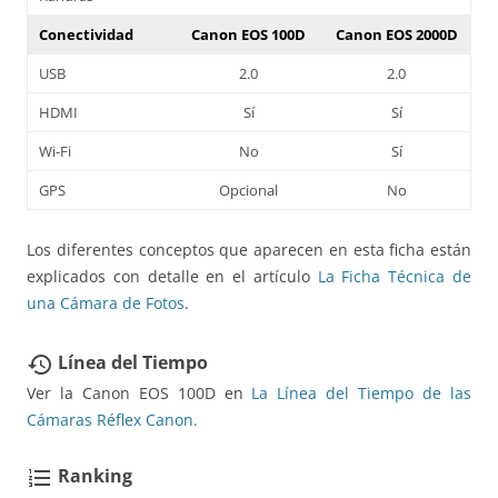
Conectividad
Canon EOS 100D
Canon EOS 2000D
USB
2.0
2.0
HDMI
Sí
Sí
Wi-Fi
No
Sí
GPS
Opcional
No
Los diferentes conceptos que aparecen en esta ficha están
explicados con detalle en el artículo
La Ficha Técnica de
una Cámara de Fotos
.
Línea del Tiempo
restore
Ver la Canon EOS 100D en
La Línea del Tiempo de las
Cámaras Réflex Canon.
Ranking
format_list_numbered