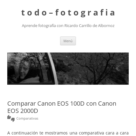
t o d o – f o t o g r a f i a
Aprende fotografía con Ricardo Carrillo de Albornoz
Saltar
Menú
al
contenido
Comparar Canon EOS 100D con Canon
EOS 2000D
thumbs_up_down
Comparativas
A continuación te mostramos una comparativa cara a cara