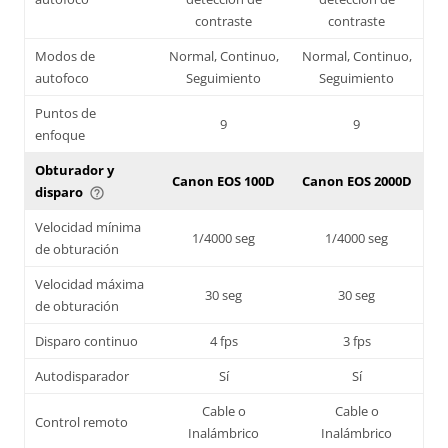
contraste
contraste
Modos de
Normal, Continuo,
Normal, Continuo,
autofoco
Seguimiento
Seguimiento
Puntos de
9
9
enfoque
Obturador y
Canon EOS 100D
Canon EOS 2000D
disparo
help_outline
Velocidad mínima
1/4000 seg
1/4000 seg
de obturación
Velocidad máxima
30 seg
30 seg
de obturación
Disparo continuo
4 fps
3 fps
Autodisparador
Sí
Sí
Cable o
Cable o
Control remoto
Inalámbrico
Inalámbrico