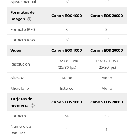
Ajuste manual
Sí
Sí
Formatos de
Canon EOS 100D
Canon EOS 2000D
imagen
help_outline
Formato JPEG
Sí
Sí
Formato RAW
Sí
Sí
Vídeo
Canon EOS 100D
Canon EOS 2000D
1.920 x 1.080
1.920 x 1.080
Resolución
(25/30 fps)
(25/30 fps)
Altavoz
Mono
Mono
Micrófono
Estéreo
Mono
Tarjetas de
Canon EOS 100D
Canon EOS 2000D
memoria
help_outline
Formato
SD
SD
Número de
1
1
Ranuras