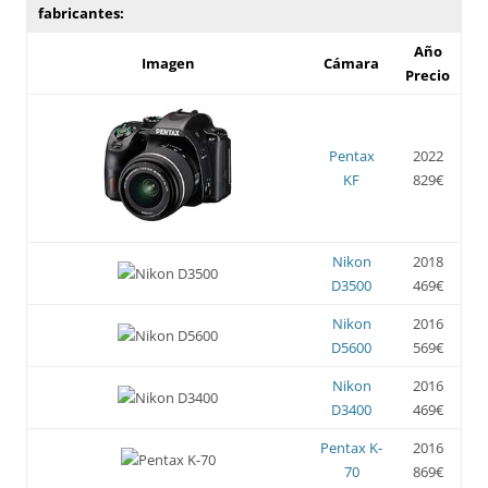
fabricantes:
Año
Imagen
Cámara
Precio
Pentax
2022
KF
829€
Nikon
2018
D3500
469€
Nikon
2016
D5600
569€
Nikon
2016
D3400
469€
Pentax K-
2016
70
869€