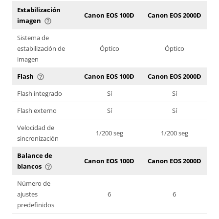
Estabilización
Canon EOS 100D
Canon EOS 2000D
imagen
help_outline
Sistema de
estabilización de
Óptico
Óptico
imagen
Flash
Canon EOS 100D
Canon EOS 2000D
help_outline
Flash integrado
Sí
Sí
Flash externo
Sí
Sí
Velocidad de
1/200 seg
1/200 seg
sincronización
Balance de
Canon EOS 100D
Canon EOS 2000D
blancos
help_outline
Número de
ajustes
6
6
predefinidos