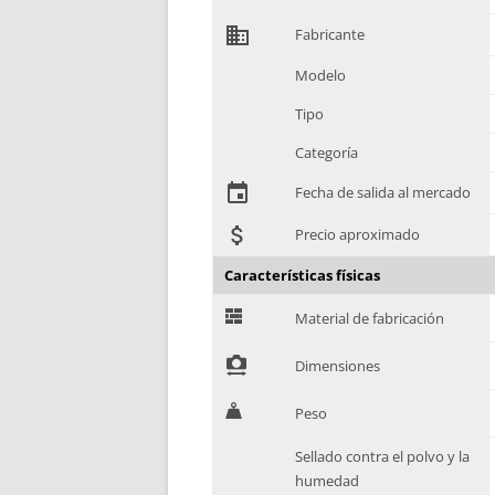
domain
Fabricante
Modelo
Tipo
Categoría
event
Fecha de salida al mercado
attach_money
Precio aproximado
Características físicas
G
Material de fabricación
!
Dimensiones
H
Peso
Sellado contra el polvo y la
humedad