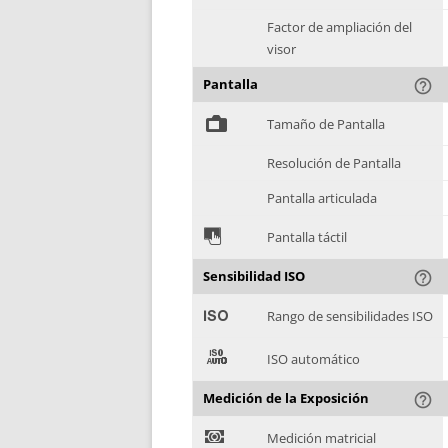
Factor de ampliación del
visor
Pantalla
help_outline
%
Tamaño de Pantalla
Resolución de Pantalla
Pantalla articulada
&
Pantalla táctil
Sensibilidad ISO
help_outline
'
Rango de sensibilidades ISO
(
ISO automático
Medición de la Exposición
help_outline
)
Medición matricial