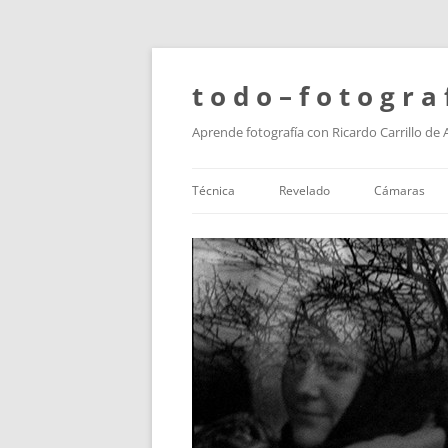
t o d o – f o t o g r a 
Aprende fotografía con Ricardo Carrillo de
Técnica
Revelado
Cámaras