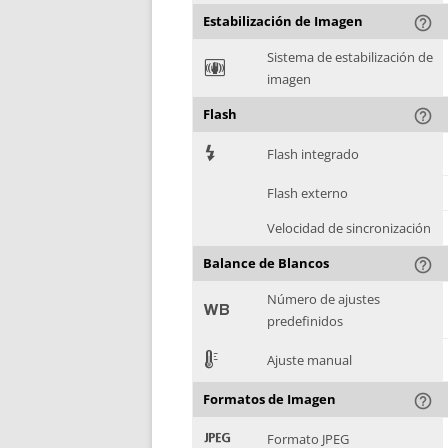
Estabilización de Imagen
help_outline
Sistema de estabilización de
F
imagen
Flash
help_outline
7
Flash integrado
Flash externo
Velocidad de sincronización
Balance de Blancos
help_outline
Número de ajustes
9
predefinidos
E
Ajuste manual
Formatos de Imagen
help_outline
:
Formato JPEG