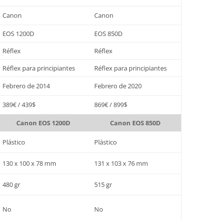
Canon
Canon
EOS 1200D
EOS 850D
Réflex
Réflex
Réflex para principiantes
Réflex para principiantes
Febrero de 2014
Febrero de 2020
389€ / 439$
869€ / 899$
Canon EOS 1200D
Canon EOS 850D
Plástico
Plástico
130 x 100 x 78 mm
131 x 103 x 76 mm
480 gr
515 gr
No
No