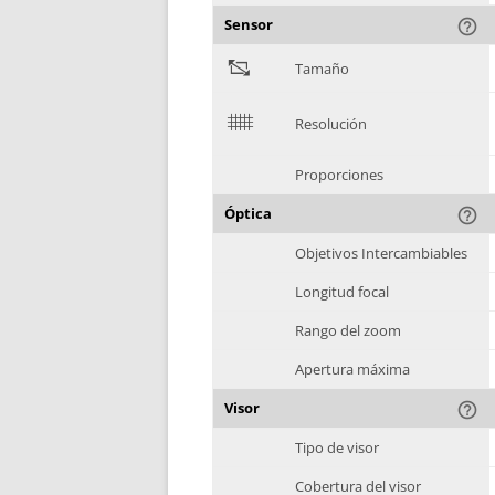
Sensor
help_outline
"
Tamaño
$
Resolución
Proporciones
Óptica
help_outline
Objetivos Intercambiables
Longitud focal
Rango del zoom
Apertura máxima
Visor
help_outline
Tipo de visor
Cobertura del visor