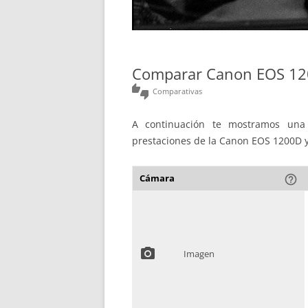
Comparar Canon EOS 12
thumbs_up_down
Comparativas
A continuación te mostramos una 
prestaciones de la Canon EOS 1200D 
Cámara
help_outline
photo_camera
Imagen