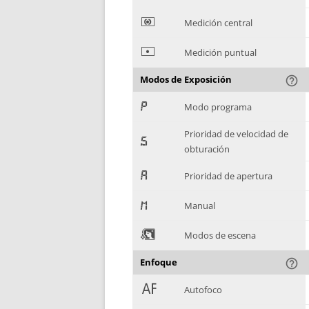
*
Medición central
+
Medición puntual
Modos de Exposición
help_outline
,
Modo programa
Prioridad de velocidad de
-
obturación
.
Prioridad de apertura
/
Manual
0
Modos de escena
Enfoque
help_outline
1
Autofoco