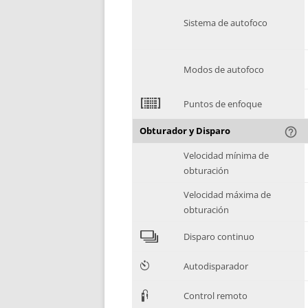
Sistema de autofoco
Modos de autofoco
2
Puntos de enfoque
Obturador y Disparo
help_outline
Velocidad mínima de
obturación
Velocidad máxima de
obturación
4
Disparo continuo
6
Autodisparador
3
Control remoto