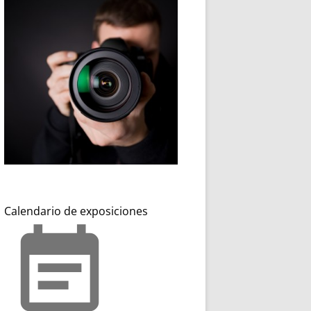
Calendario de exposiciones
event_note