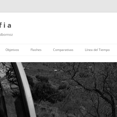
f i a
 Albornoz
Saltar
al
Objetivos
Flashes
Comparativas
Línea del Tiempo
contenido