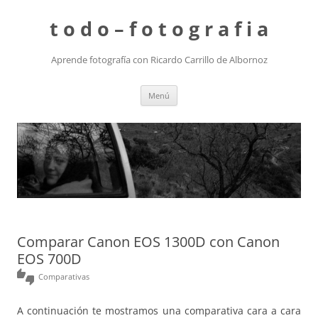
t o d o – f o t o g r a f i a
Aprende fotografía con Ricardo Carrillo de Albornoz
Saltar
Menú
al
contenido
Comparar Canon EOS 1300D con Canon
EOS 700D
thumbs_up_down
Comparativas
A continuación te mostramos una comparativa cara a cara