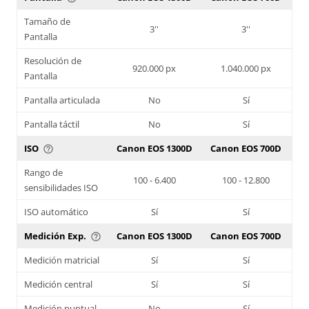
Tamaño de
3''
3''
Pantalla
Resolución de
920.000 px
1.040.000 px
Pantalla
Pantalla articulada
No
Sí
Pantalla táctil
No
Sí
ISO
Canon EOS 1300D
Canon EOS 700D
help_outline
Rango de
100 - 6.400
100 - 12.800
sensibilidades ISO
ISO automático
Sí
Sí
Medición Exp.
Canon EOS 1300D
Canon EOS 700D
help_outline
Medición matricial
Sí
Sí
Medición central
Sí
Sí
Medición puntual
No
Sí