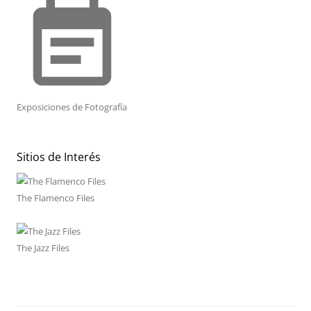
event_note
Exposiciones de Fotografía
Sitios de Interés
The Flamenco Files
The Jazz Files