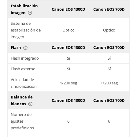
Estabilización
Canon EOS 1300D
Canon EOS 700D
imagen
help_outline
Sistema de
estabilización de
Óptico
Óptico
imagen
Flash
Canon EOS 1300D
Canon EOS 700D
help_outline
Flash integrado
Sí
Sí
Flash externo
Sí
Sí
Velocidad de
1/200 seg
1/200 seg
sincronización
Balance de
Canon EOS 1300D
Canon EOS 700D
blancos
help_outline
Número de
ajustes
6
6
predefinidos