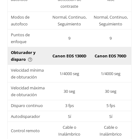
contraste
Modos de
Normal, Continuo,
Normal, Continuo,
autofoco
Seguimiento
Seguimiento
Puntos de
9
9
enfoque
Obturador y
Canon EOS 1300D
Canon EOS 700D
disparo
help_outline
Velocidad mínima
1/4000 seg
1/4000 seg
de obturación
Velocidad máxima
30 seg
30 seg
de obturación
Disparo continuo
3 fps
5 fps
Autodisparador
Sí
Sí
Cable o
Cable o
Control remoto
Inalámbrico
Inalámbrico