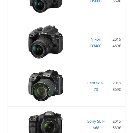
D5600
569€
Nikon
2016
D3400
469€
Pentax K-
2016
70
869€
Sony SLT-
2015
A68
589€