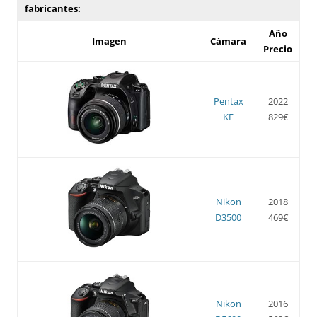
fabricantes:
Año
Imagen
Cámara
Precio
Pentax
2022
KF
829€
Nikon
2018
D3500
469€
Nikon
2016