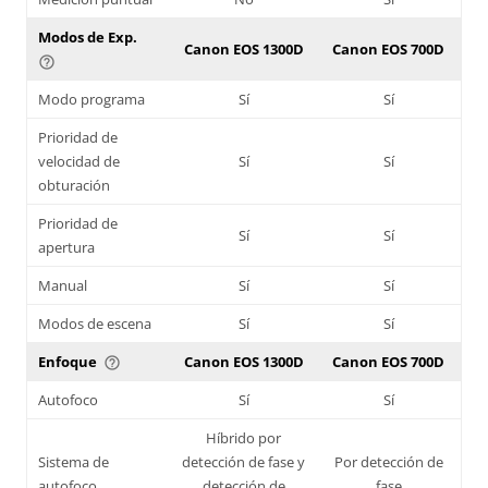
Modos de Exp.
Canon EOS 1300D
Canon EOS 700D
help_outline
Modo programa
Sí
Sí
Prioridad de
velocidad de
Sí
Sí
obturación
Prioridad de
Sí
Sí
apertura
Manual
Sí
Sí
Modos de escena
Sí
Sí
Enfoque
Canon EOS 1300D
Canon EOS 700D
help_outline
Autofoco
Sí
Sí
Híbrido por
Sistema de
detección de fase y
Por detección de
autofoco
detección de
fase