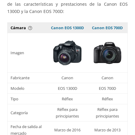
de las características y prestaciones de la Canon EOS
1300D y la Canon EOS 700D:
Cámara
Canon EOS 1300D
Canon EOS 700D
help_outline
Imagen
Fabricante
Canon
Canon
Modelo
EOS 1300D
EOS 700D
Tipo
Réflex
Réflex
Réflex para
Réflex para
Categoría
principiantes
principiantes
Fecha de salida al
Marzo de 2016
Marzo de 2013
mercado