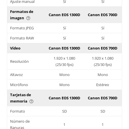
Ajuste manual
Sí
Sí
Formatos de
Canon EOS 1300D
Canon EOS 700D
imagen
help_outline
Formato JPEG
Sí
Sí
Formato RAW
Sí
Sí
Vídeo
Canon EOS 1300D
Canon EOS 700D
1.920 x 1.080
1.920 x 1.080
Resolución
(25/30 fps)
(25/30 fps)
Altavoz
Mono
Mono
Micrófono
Mono
Estéreo
Tarjetas de
Canon EOS 1300D
Canon EOS 700D
memoria
help_outline
Formato
SD
SD
Número de
1
1
Ranuras