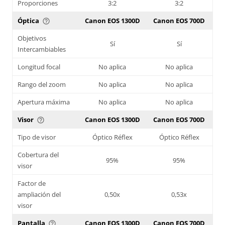
Proporciones
3:2
3:2
Óptica
Canon EOS 1300D
Canon EOS 700D
help_outline
Objetivos
Sí
Sí
Intercambiables
Longitud focal
No aplica
No aplica
Rango del zoom
No aplica
No aplica
Apertura máxima
No aplica
No aplica
Visor
Canon EOS 1300D
Canon EOS 700D
help_outline
Tipo de visor
Óptico Réflex
Óptico Réflex
Cobertura del
95%
95%
visor
Factor de
ampliación del
0,50x
0,53x
visor
Pantalla
Canon EOS 1300D
Canon EOS 700D
help_outline