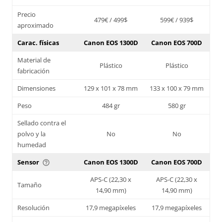
Precio
479€ / 499$
599€ / 939$
aproximado
Carac. físicas
Canon EOS 1300D
Canon EOS 700D
Material de
Plástico
Plástico
fabricación
Dimensiones
129 x 101 x 78 mm
133 x 100 x 79 mm
Peso
484 gr
580 gr
Sellado contra el
polvo y la
No
No
humedad
Sensor
Canon EOS 1300D
Canon EOS 700D
help_outline
APS-C (22,30 x
APS-C (22,30 x
Tamaño
14,90 mm)
14,90 mm)
Resolución
17,9 megapíxeles
17,9 megapíxeles