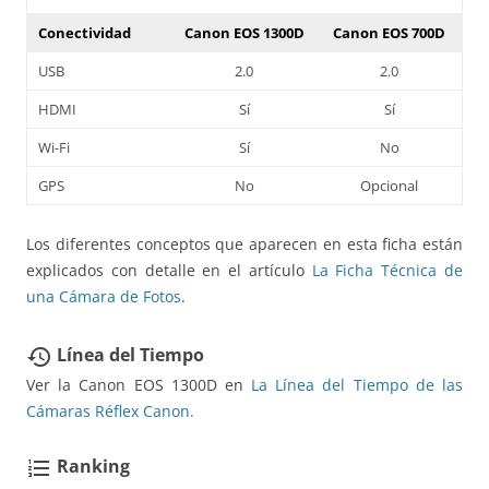
Conectividad
Canon EOS 1300D
Canon EOS 700D
USB
2.0
2.0
HDMI
Sí
Sí
Wi-Fi
Sí
No
GPS
No
Opcional
Los diferentes conceptos que aparecen en esta ficha están
explicados con detalle en el artículo
La Ficha Técnica de
una Cámara de Fotos
.
Línea del Tiempo
restore
Ver la Canon EOS 1300D en
La Línea del Tiempo de las
Cámaras Réflex Canon.
Ranking
format_list_numbered