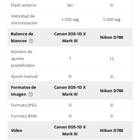
Flash externo
No
Sí
Velocidad de
1/250 seg
1/200 seg
sincronización
Balance de
Canon EOS-1D X
Nikon D780
blancos
Mark III
help_outline
Número de
ajustes
7
12
predefinidos
Ajuste manual
Sí
Sí
Formatos de
Canon EOS-1D X
Nikon D780
imagen
Mark III
help_outline
Formato JPEG
Sí
Sí
Formato RAW
Sí
Sí
Canon EOS-1D X
Vídeo
Nikon D780
Mark III