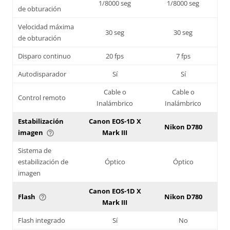
1/8000 seg
1/8000 seg
de obturación
Velocidad máxima
30 seg
30 seg
de obturación
Disparo continuo
20 fps
7 fps
Autodisparador
Sí
Sí
Cable o
Cable o
Control remoto
Inalámbrico
Inalámbrico
Estabilización
Canon EOS-1D X
Nikon D780
imagen
Mark III
help_outline
Sistema de
estabilización de
Óptico
Óptico
imagen
Canon EOS-1D X
Flash
Nikon D780
help_outline
Mark III
Flash integrado
Sí
No