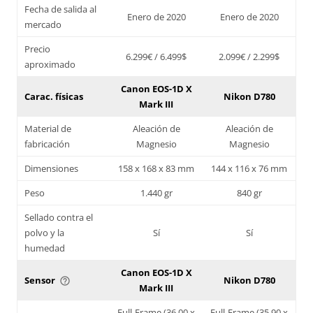
Fecha de salida al
Enero de 2020
Enero de 2020
mercado
Precio
6.299€ / 6.499$
2.099€ / 2.299$
aproximado
Canon EOS-1D X
Carac. físicas
Nikon D780
Mark III
Material de
Aleación de
Aleación de
fabricación
Magnesio
Magnesio
Dimensiones
158 x 168 x 83 mm
144 x 116 x 76 mm
Peso
1.440 gr
840 gr
Sellado contra el
polvo y la
Sí
Sí
humedad
Canon EOS-1D X
Sensor
Nikon D780
help_outline
Mark III
Full-Frame (36,00 x
Full-Frame (35,90 x