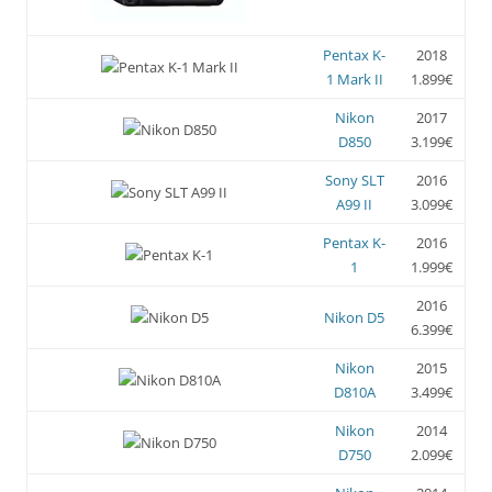
Pentax K-
2018
1 Mark II
1.899€
Nikon
2017
D850
3.199€
Sony SLT
2016
A99 II
3.099€
Pentax K-
2016
1
1.999€
2016
Nikon D5
6.399€
Nikon
2015
D810A
3.499€
Nikon
2014
D750
2.099€