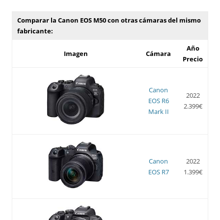
Comparar la Canon EOS M50 con otras cámaras del mismo
fabricante:
Año
Imagen
Cámara
Precio
Canon
2022
EOS R6
2.399€
Mark II
Canon
2022
EOS R7
1.399€