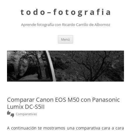
t o d o – f o t o g r a f i a
Aprende fotografía con Ricardo Carrillo de Albornoz
Saltar
Menú
al
contenido
Comparar Canon EOS M50 con Panasonic
Lumix DC-S5II
thumbs_up_down
Comparativas
A continuación te mostramos una comparativa cara a cara