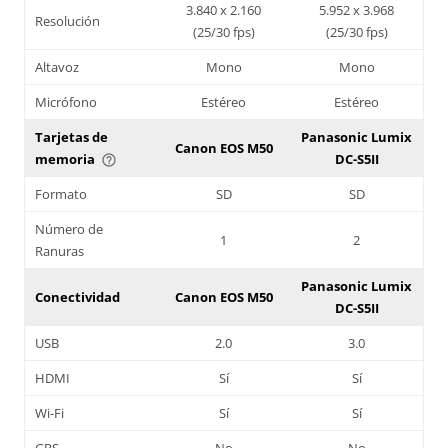
3.840 x 2.160
5.952 x 3.968
Resolución
(25/30 fps)
(25/30 fps)
Altavoz
Mono
Mono
Micrófono
Estéreo
Estéreo
Tarjetas de
Panasonic Lumix
Canon EOS M50
memoria
DC-S5II
help_outline
Formato
SD
SD
Número de
1
2
Ranuras
Panasonic Lumix
Conectividad
Canon EOS M50
DC-S5II
USB
2.0
3.0
HDMI
Sí
Sí
Wi-Fi
Sí
Sí
GPS
No
No