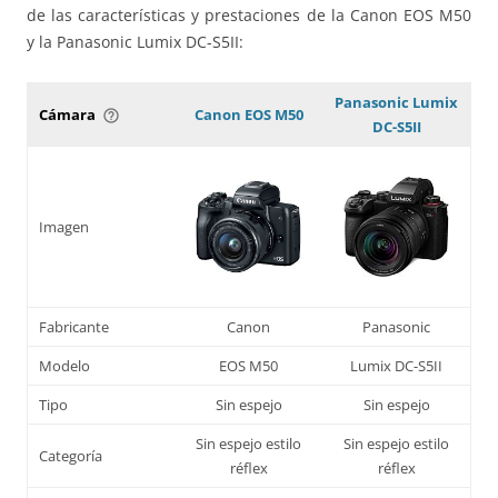
de las características y prestaciones de la Canon EOS M50
y la Panasonic Lumix DC-S5II:
Panasonic Lumix
Cámara
Canon EOS M50
help_outline
DC-S5II
Imagen
Fabricante
Canon
Panasonic
Modelo
EOS M50
Lumix DC-S5II
Tipo
Sin espejo
Sin espejo
Sin espejo estilo
Sin espejo estilo
Categoría
réflex
réflex