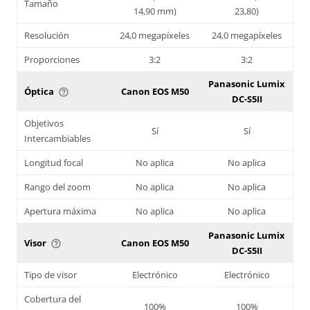
Tamaño
14,90 mm)
23,80)
Resolución
24,0 megapíxeles
24,0 megapíxeles
Proporciones
3:2
3:2
Panasonic Lumix
Óptica
Canon EOS M50
help_outline
DC-S5II
Objetivos
Sí
Sí
Intercambiables
Longitud focal
No aplica
No aplica
Rango del zoom
No aplica
No aplica
Apertura máxima
No aplica
No aplica
Panasonic Lumix
Visor
Canon EOS M50
help_outline
DC-S5II
Tipo de visor
Electrónico
Electrónico
Cobertura del
100%
100%