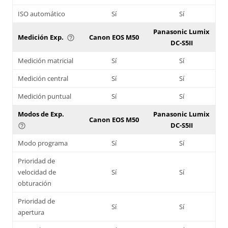
ISO automático
Sí
Sí
Panasonic Lumix
Medición Exp.
Canon EOS M50
help_outline
DC-S5II
Medición matricial
Sí
Sí
Medición central
Sí
Sí
Medición puntual
Sí
Sí
Modos de Exp.
Panasonic Lumix
Canon EOS M50
DC-S5II
help_outline
Modo programa
Sí
Sí
Prioridad de
velocidad de
Sí
Sí
obturación
Prioridad de
Sí
Sí
apertura