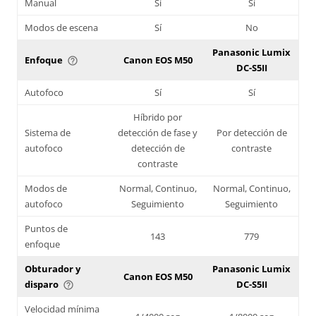
Manual
Sí
Sí
Modos de escena
Sí
No
Panasonic Lumix
Enfoque
Canon EOS M50
help_outline
DC-S5II
Autofoco
Sí
Sí
Híbrido por
Sistema de
detección de fase y
Por detección de
autofoco
detección de
contraste
contraste
Modos de
Normal, Continuo,
Normal, Continuo,
autofoco
Seguimiento
Seguimiento
Puntos de
143
779
enfoque
Obturador y
Panasonic Lumix
Canon EOS M50
disparo
DC-S5II
help_outline
Velocidad mínima