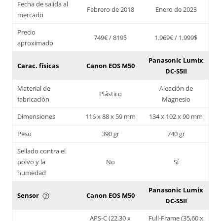
Fecha de salida al
Febrero de 2018
Enero de 2023
mercado
Precio
749€ / 819$
1.969€ / 1.999$
aproximado
Panasonic Lumix
Carac. físicas
Canon EOS M50
DC-S5II
Material de
Aleación de
Plástico
fabricación
Magnesio
Dimensiones
116 x 88 x 59 mm
134 x 102 x 90 mm
Peso
390 gr
740 gr
Sellado contra el
polvo y la
No
Sí
humedad
Panasonic Lumix
Sensor
Canon EOS M50
help_outline
DC-S5II
APS-C (22,30 x
Full-Frame (35,60 x