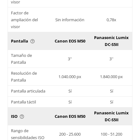
visor
Factor de
ampliación del
Sin información
0,78x
visor
Panasonic Lumix
Pantalla
Canon EOS M50
help_outline
DC-S5II
Tamaño de
3''
3''
Pantalla
Resolución de
1.040.000 px
1.840.000 px
Pantalla
Pantalla articulada
Sí
Sí
Pantalla táctil
Sí
Sí
Panasonic Lumix
ISO
Canon EOS M50
help_outline
DC-S5II
Rango de
200 - 25.600
100 - 51.200
sensibilidades ISO