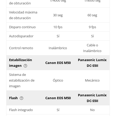
1/4000 seg
1/8000 seg
de obturación
Velocidad máxima
30 seg
60 seg
de obturación
Disparo continuo
10 fps
9 fps
Autodisparador
Sí
Sí
Cable o
Control remoto
Inalámbrico
Inalámbrico
Estabilización
Panasonic Lumix
Canon EOS M50
imagen
DC-S5II
help_outline
Sistema de
estabilización de
Óptico
Mecánico
imagen
Panasonic Lumix
Flash
Canon EOS M50
help_outline
DC-S5II
Flash integrado
Sí
No