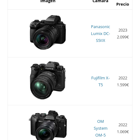
Imagen
Cámara
Precio
Panasonic
2023
Lumix DC-
2.099€
S5IIX
Fujifilm X-
2022
T5
1.599€
OM
2022
System
1.069€
OM-5