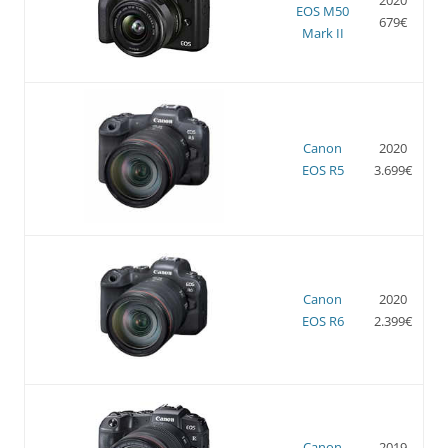
EOS M50
679€
Mark II
Canon
2020
EOS R5
3.699€
Canon
2020
EOS R6
2.399€
Canon
2019