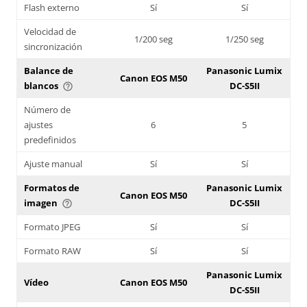
Flash externo
Sí
Sí
Velocidad de
1/200 seg
1/250 seg
sincronización
Balance de
Panasonic Lumix
Canon EOS M50
blancos
DC-S5II
help_outline
Número de
ajustes
6
5
predefinidos
Ajuste manual
Sí
Sí
Formatos de
Panasonic Lumix
Canon EOS M50
imagen
DC-S5II
help_outline
Formato JPEG
Sí
Sí
Formato RAW
Sí
Sí
Panasonic Lumix
Vídeo
Canon EOS M50
DC-S5II