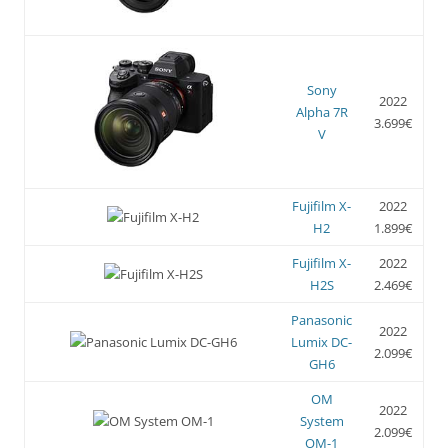
Sony
2022
Alpha 7R
3.699€
V
Fujifilm X-
2022
H2
1.899€
Fujifilm X-
2022
H2S
2.469€
Panasonic
2022
Lumix DC-
2.099€
GH6
OM
2022
System
2.099€
OM-1