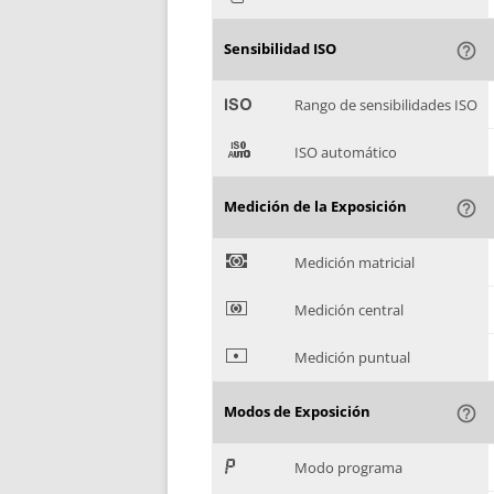
Sensibilidad ISO
help_outline
'
Rango de sensibilidades ISO
(
ISO automático
Medición de la Exposición
help_outline
)
Medición matricial
*
Medición central
+
Medición puntual
Modos de Exposición
help_outline
,
Modo programa