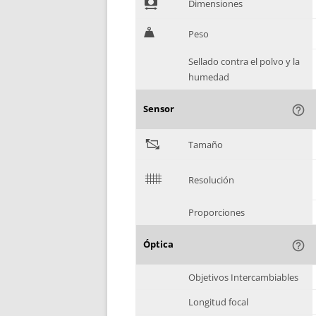
!
Dimensiones
H
Peso
Sellado contra el polvo y la
humedad
Sensor
help_outline
"
Tamaño
$
Resolución
Proporciones
Óptica
help_outline
Objetivos Intercambiables
Longitud focal