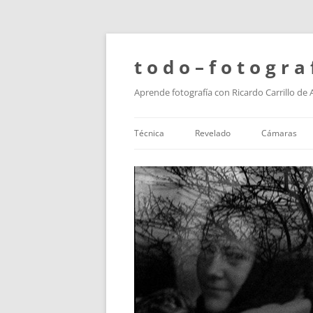
t o d o – f o t o g r a 
Aprende fotografía con Ricardo Carrillo de
Técnica
Revelado
Cámaras