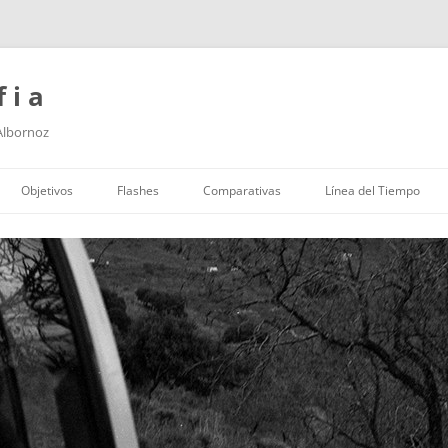
f i a
 Albornoz
Saltar
al
Objetivos
Flashes
Comparativas
Línea del Tiempo
contenido