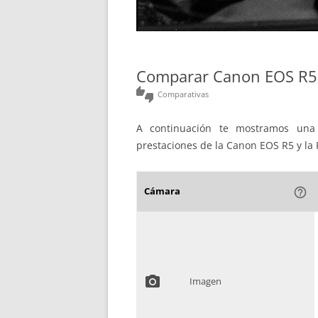
Comparar Canon EOS R5 
thumbs_up_down
Comparativas
A continuación te mostramos una 
prestaciones de la Canon EOS R5 y la
Cámara
help_outline
photo_camera
Imagen