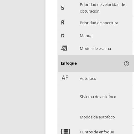
Prioridad de velocidad de
-
obturación
.
Prioridad de apertura
/
Manual
0
Modos de escena
Enfoque
help_outline
1
Autofoco
Sistema de autofoco
Modos de autofoco
2
Puntos de enfoque