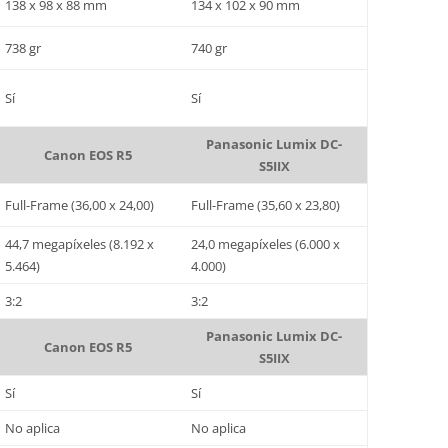
138 x 98 x 88 mm
134 x 102 x 90 mm
738 gr
740 gr
Sí
Sí
Panasonic Lumix DC-
Canon EOS R5
S5IIX
Full-Frame (36,00 x 24,00)
Full-Frame (35,60 x 23,80)
44,7 megapíxeles (8.192 x
24,0 megapíxeles (6.000 x
5.464)
4.000)
3:2
3:2
Panasonic Lumix DC-
Canon EOS R5
S5IIX
Sí
Sí
No aplica
No aplica