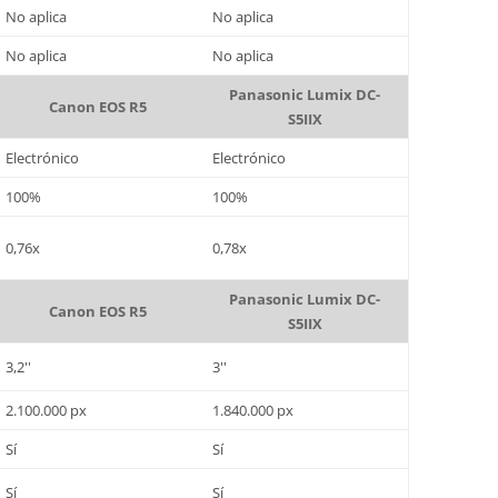
No aplica
No aplica
No aplica
No aplica
Panasonic Lumix DC-
Canon EOS R5
S5IIX
Electrónico
Electrónico
100%
100%
0,76x
0,78x
Panasonic Lumix DC-
Canon EOS R5
S5IIX
3,2''
3''
2.100.000 px
1.840.000 px
Sí
Sí
Sí
Sí