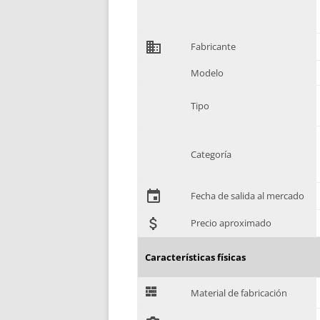
domain
Fabricante
Modelo
Tipo
Categoría
event
Fecha de salida al mercado
attach_money
Precio aproximado
Características físicas
G
Material de fabricación