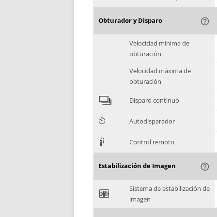
Obturador y Disparo
help_outline
Velocidad mínima de
obturación
Velocidad máxima de
obturación
4
Disparo continuo
6
Autodisparador
3
Control remoto
Estabilización de Imagen
help_outline
Sistema de estabilización de
F
imagen