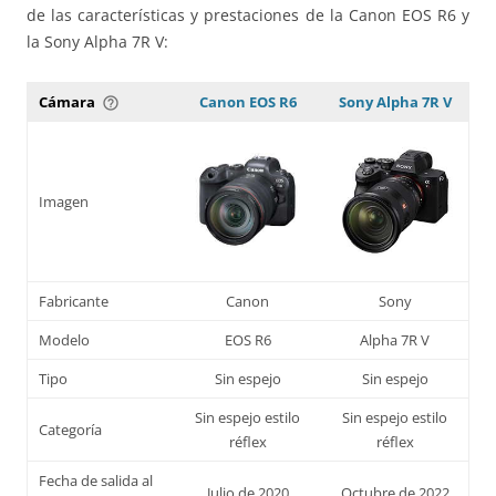
de las características y prestaciones de la Canon EOS R6 y
la Sony Alpha 7R V:
Cámara
Canon EOS R6
Sony Alpha 7R V
help_outline
Imagen
Fabricante
Canon
Sony
Modelo
EOS R6
Alpha 7R V
Tipo
Sin espejo
Sin espejo
Sin espejo estilo
Sin espejo estilo
Categoría
réflex
réflex
Fecha de salida al
Julio de 2020
Octubre de 2022