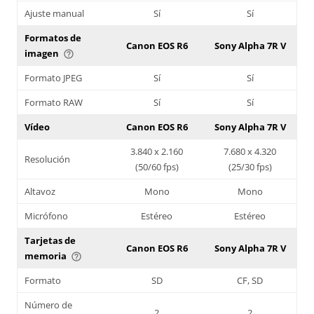
Ajuste manual
Sí
Sí
Formatos de
Canon EOS R6
Sony Alpha 7R V
imagen
help_outline
Formato JPEG
Sí
Sí
Formato RAW
Sí
Sí
Vídeo
Canon EOS R6
Sony Alpha 7R V
3.840 x 2.160
7.680 x 4.320
Resolución
(50/60 fps)
(25/30 fps)
Altavoz
Mono
Mono
Micrófono
Estéreo
Estéreo
Tarjetas de
Canon EOS R6
Sony Alpha 7R V
memoria
help_outline
Formato
SD
CF, SD
Número de
2
2