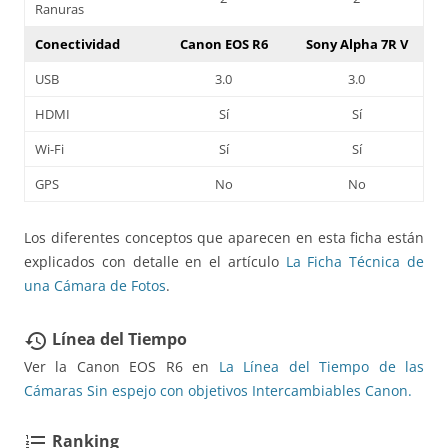
Ranuras
Conectividad
Canon EOS R6
Sony Alpha 7R V
USB
3.0
3.0
HDMI
Sí
Sí
Wi-Fi
Sí
Sí
GPS
No
No
Los diferentes conceptos que aparecen en esta ficha están
explicados con detalle en el artículo
La Ficha Técnica de
una Cámara de Fotos
.
Línea del Tiempo
restore
Ver la Canon EOS R6 en
La Línea del Tiempo de las
Cámaras Sin espejo con objetivos Intercambiables Canon.
Ranking
format_list_numbered