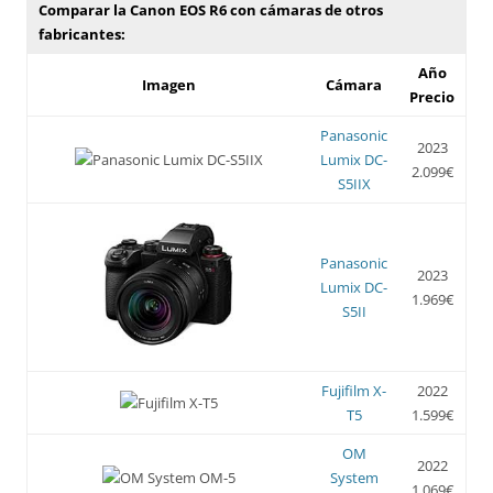
Comparar la Canon EOS R6 con cámaras de otros
fabricantes:
Año
Imagen
Cámara
Precio
Panasonic
2023
Lumix DC-
2.099€
S5IIX
Panasonic
2023
Lumix DC-
1.969€
S5II
Fujifilm X-
2022
T5
1.599€
OM
2022
System
1.069€