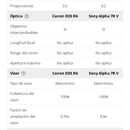
Proporciones
3:2
3:2
Óptica
Canon EOS R6
Sony Alpha 7R V
help_outline
Objetivos
Sí
Sí
Intercambiables
Longitud focal
No aplica
No aplica
Rango del zoom
No aplica
No aplica
Apertura máxima
No aplica
No aplica
Visor
Canon EOS R6
Sony Alpha 7R V
help_outline
Tipo de visor
Electrónico
Electrónico
Cobertura del
100%
100%
visor
Factor de
ampliación del
0,76x
0,9x
visor