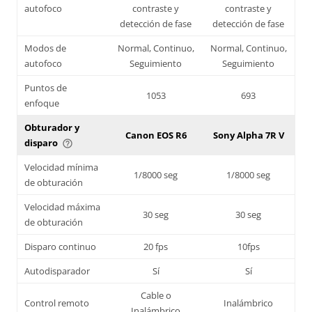
autofoco
contraste y
contraste y
detección de fase
detección de fase
Modos de
Normal, Continuo,
Normal, Continuo,
autofoco
Seguimiento
Seguimiento
Puntos de
1053
693
enfoque
Obturador y
Canon EOS R6
Sony Alpha 7R V
disparo
help_outline
Velocidad mínima
1/8000 seg
1/8000 seg
de obturación
Velocidad máxima
30 seg
30 seg
de obturación
Disparo continuo
20 fps
10fps
Autodisparador
Sí
Sí
Cable o
Control remoto
Inalámbrico
Inalámbrico