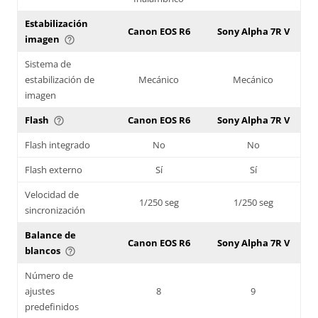
Estabilización
Canon EOS R6
Sony Alpha 7R V
imagen
help_outline
Sistema de
estabilización de
Mecánico
Mecánico
imagen
Flash
Canon EOS R6
Sony Alpha 7R V
help_outline
Flash integrado
No
No
Flash externo
Sí
Sí
Velocidad de
1/250 seg
1/250 seg
sincronización
Balance de
Canon EOS R6
Sony Alpha 7R V
blancos
help_outline
Número de
ajustes
8
9
predefinidos