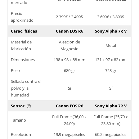
mercado
Precio
2.399€ / 2.499$
3.699€ / 3.899$
aproximado
Carac. físicas
Canon EOS R6
Sony Alpha 7R V
Material de
Aleación de
Metal
fabricación
Magnesio
Dimensiones
138 x 98 x 88 mm
131 x 97 x 82 mm
Peso
680 gr
723 gr
Sellado contra el
polvo y la
Sí
Sí
humedad
Sensor
Canon EOS R6
Sony Alpha 7R V
help_outline
Full-Frame (36,00 x
Full-Frame (35,70 x
Tamaño
24,00)
23,80 mm)
Resolución
19,9 megapíxeles
60,2 megapíxeles