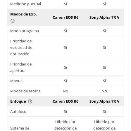
Medición puntual
Sí
Sí
Modos de Exp.
Canon EOS R6
Sony Alpha 7R V
help_outline
Modo programa
Sí
Sí
Prioridad de
velocidad de
Sí
Sí
obturación
Prioridad de
Sí
Sí
apertura
Manual
Sí
Sí
Modos de escena
No
No
Enfoque
Canon EOS R6
Sony Alpha 7R V
help_outline
Autofoco
Sí
Sí
Híbrido por
Híbrido por
Sistema de
detección de
detección de