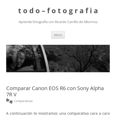
t o d o – f o t o g r a f i a
Aprende fotografía con Ricardo Carrillo de Albornoz
Saltar
Menú
al
contenido
Comparar Canon EOS R6 con Sony Alpha
7R V
thumbs_up_down
Comparativas
A continuación te mostramos una comparativa cara a cara