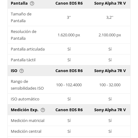
Pantalla
Canon EOS R6
Sony Alpha 7R V
help_outline
Tamaño de
3''
3,2''
Pantalla
Resolución de
1.620.000 px
2.100.000 px
Pantalla
Pantalla articulada
Sí
Sí
Pantalla táctil
Sí
Sí
ISO
Canon EOS R6
Sony Alpha 7R V
help_outline
Rango de
100 - 102.4000
100 - 32.000
sensibilidades ISO
ISO automático
Sí
Sí
Medición Exp.
Canon EOS R6
Sony Alpha 7R V
help_outline
Medición matricial
Sí
Sí
Medición central
Sí
Sí