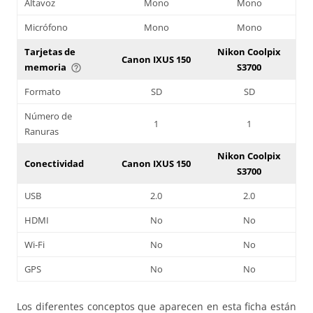
Altavoz
Mono
Mono
Micrófono
Mono
Mono
Tarjetas de
Nikon Coolpix
Canon IXUS 150
memoria
S3700
help_outline
Formato
SD
SD
Número de
1
1
Ranuras
Nikon Coolpix
Conectividad
Canon IXUS 150
S3700
USB
2.0
2.0
HDMI
No
No
Wi-Fi
No
No
GPS
No
No
Los diferentes conceptos que aparecen en esta ficha están