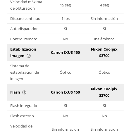
Velocidad máxima
15 seg
4 seg
de obturación
Disparo continuo
1 fps
Sin información
Autodisparador
Sí
Sí
Control remoto
No
Inalámbrico
Estabilización
Nikon Coolpix
Canon IXUS 150
imagen
S3700
help_outline
Sistema de
estabilización de
Óptico
Óptico
imagen
Nikon Coolpix
Flash
Canon IXUS 150
help_outline
S3700
Flash integrado
Sí
Sí
Flash externo
No
No
Velocidad de
Sin información
Sin información