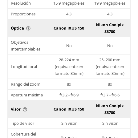
Resolución
15,9 megapíxeles
19,9 megapíxeles
Proporciones
4:3
4:3
Nikon Coolpix
Óptica
Canon IXUS 150
help_outline
S3700
Objetivos
No
No
Intercambiables
28-224 mm
25–200 mm
Longitud focal
(equivalente en
(equivalente en
formato 35mm)
formato 35mm)
Rango del zoom
8x
8x
Apertura máxima
f/3.2 - f/6.9
f/3.7 - f/6.6
Nikon Coolpix
Visor
Canon IXUS 150
help_outline
S3700
Tipo de visor
Sin visor
Sin visor
Cobertura del
No aplica
No aplica