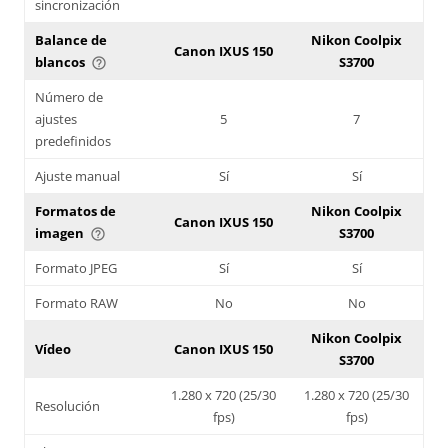
sincronización
Balance de
Nikon Coolpix
Canon IXUS 150
blancos
S3700
help_outline
Número de
ajustes
5
7
predefinidos
Ajuste manual
Sí
Sí
Formatos de
Nikon Coolpix
Canon IXUS 150
imagen
S3700
help_outline
Formato JPEG
Sí
Sí
Formato RAW
No
No
Nikon Coolpix
Vídeo
Canon IXUS 150
S3700
1.280 x 720 (25/30
1.280 x 720 (25/30
Resolución
fps)
fps)