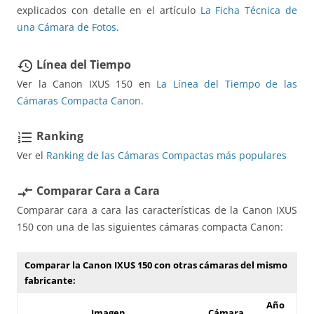
explicados con detalle en el artículo
La Ficha Técnica de
una Cámara de Fotos
.
Línea del Tiempo
restore
Ver la Canon IXUS 150 en
La Línea del Tiempo de las
Cámaras Compacta Canon.
Ranking
format_list_numbered
Ver el
Ranking de las Cámaras Compactas más populares
Comparar Cara a Cara
compare_arrows
Comparar cara a cara las características de la Canon IXUS
150 con una de las siguientes cámaras compacta Canon:
Comparar la Canon IXUS 150 con otras cámaras del mismo
fabricante:
Año
Imagen
Cámara