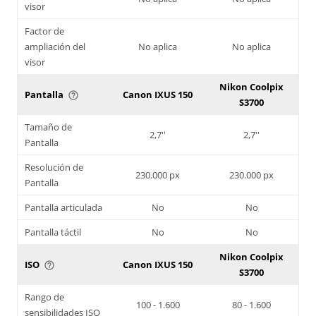
visor
Factor de
ampliación del
No aplica
No aplica
visor
Nikon Coolpix
Pantalla
Canon IXUS 150
help_outline
S3700
Tamaño de
2,7''
2,7''
Pantalla
Resolución de
230.000 px
230.000 px
Pantalla
Pantalla articulada
No
No
Pantalla táctil
No
No
Nikon Coolpix
ISO
Canon IXUS 150
help_outline
S3700
Rango de
100 - 1.600
80 - 1.600
sensibilidades ISO