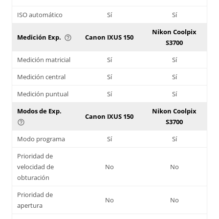
ISO automático
Sí
Sí
Nikon Coolpix
Medición Exp.
Canon IXUS 150
help_outline
S3700
Medición matricial
Sí
Sí
Medición central
Sí
Sí
Medición puntual
Sí
Sí
Modos de Exp.
Nikon Coolpix
Canon IXUS 150
S3700
help_outline
Modo programa
Sí
Sí
Prioridad de
velocidad de
No
No
obturación
Prioridad de
No
No
apertura