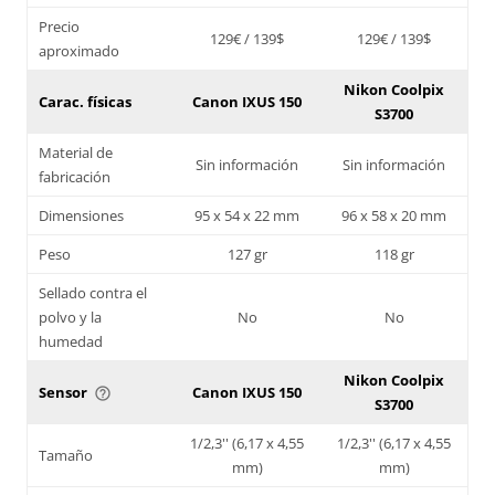
Precio
129€ / 139$
129€ / 139$
aproximado
Nikon Coolpix
Carac. físicas
Canon IXUS 150
S3700
Material de
Sin información
Sin información
fabricación
Dimensiones
95 x 54 x 22 mm
96 x 58 x 20 mm
Peso
127 gr
118 gr
Sellado contra el
polvo y la
No
No
humedad
Nikon Coolpix
Sensor
Canon IXUS 150
help_outline
S3700
1/2,3'' (6,17 x 4,55
1/2,3'' (6,17 x 4,55
Tamaño
mm)
mm)