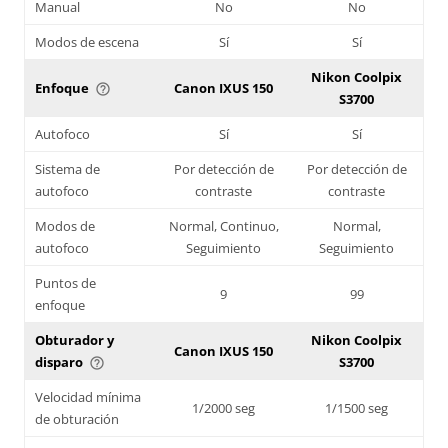
Manual
No
No
Modos de escena
Sí
Sí
Nikon Coolpix
Enfoque
Canon IXUS 150
help_outline
S3700
Autofoco
Sí
Sí
Sistema de
Por detección de
Por detección de
autofoco
contraste
contraste
Modos de
Normal, Continuo,
Normal,
autofoco
Seguimiento
Seguimiento
Puntos de
9
99
enfoque
Obturador y
Nikon Coolpix
Canon IXUS 150
disparo
S3700
help_outline
Velocidad mínima
1/2000 seg
1/1500 seg
de obturación