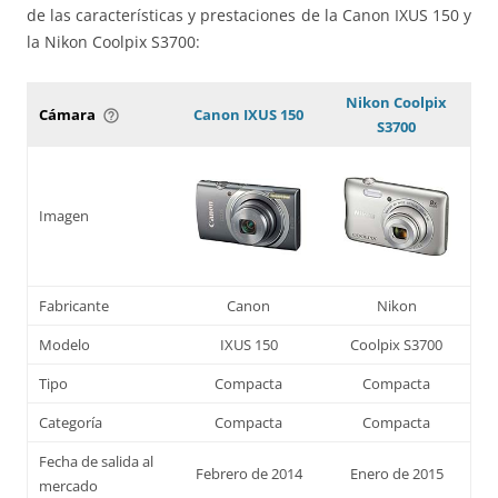
de las características y prestaciones de la Canon IXUS 150 y
la Nikon Coolpix S3700:
Nikon Coolpix
Cámara
Canon IXUS 150
help_outline
S3700
Imagen
Fabricante
Canon
Nikon
Modelo
IXUS 150
Coolpix S3700
Tipo
Compacta
Compacta
Categoría
Compacta
Compacta
Fecha de salida al
Febrero de 2014
Enero de 2015
mercado