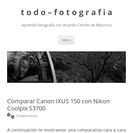
t o d o – f o t o g r a f i a
Aprende fotografía con Ricardo Carrillo de Albornoz
Saltar
Menú
al
contenido
Comparar Canon IXUS 150 con Nikon
Coolpix S3700
thumbs_up_down
Comparativas
A continuación te mostramos una comparativa cara a cara