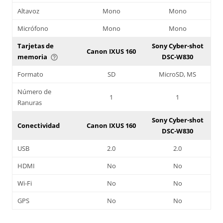
Altavoz
Mono
Mono
Micrófono
Mono
Mono
Tarjetas de
Sony Cyber-shot
Canon IXUS 160
memoria
DSC-W830
help_outline
Formato
SD
MicroSD, MS
Número de
1
1
Ranuras
Sony Cyber-shot
Conectividad
Canon IXUS 160
DSC-W830
USB
2.0
2.0
HDMI
No
No
Wi-Fi
No
No
GPS
No
No