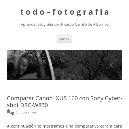
t o d o – f o t o g r a f i a
Aprende fotografía con Ricardo Carrillo de Albornoz
Saltar
Menú
al
contenido
Comparar Canon IXUS 160 con Sony Cyber-
shot DSC-W830
thumbs_up_down
Comparativas
A continuación te mostramos una comparativa cara a cara