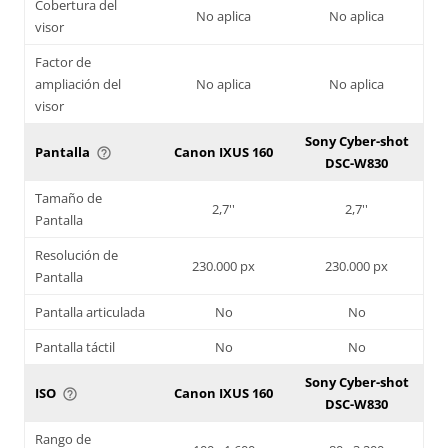
Cobertura del
No aplica
No aplica
visor
Factor de
ampliación del
No aplica
No aplica
visor
Sony Cyber-shot
Pantalla
Canon IXUS 160
help_outline
DSC-W830
Tamaño de
2,7''
2,7''
Pantalla
Resolución de
230.000 px
230.000 px
Pantalla
Pantalla articulada
No
No
Pantalla táctil
No
No
Sony Cyber-shot
ISO
Canon IXUS 160
help_outline
DSC-W830
Rango de