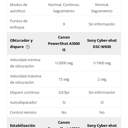
Modos de
Normal, Continuo,
Normal,
autofoco
Seguimiento
Seguimiento
Puntos de
9
Sin información
enfoque
Canon
Obturador y
Sony Cyber-shot
PowerShot A3500
disparo
DSC-W830
help_outline
IS
Velocidad mínima
1/2000 seg
1/1600 seg
de obturación
Velocidad máxima
15 seg
2 seg
de obturación
Disparo continuo
0,8 fps
Sin información
Autodisparador
Sí
Sí
Control remoto
No
No
Canon
Estabilización
Sony Cyber-shot