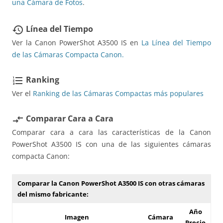
una Cámara de Fotos
.
Línea del Tiempo
restore
Ver la Canon PowerShot A3500 IS en
La Línea del Tiempo
de las Cámaras Compacta Canon.
Ranking
format_list_numbered
Ver el
Ranking de las Cámaras Compactas más populares
Comparar Cara a Cara
compare_arrows
Comparar cara a cara las características de la Canon
PowerShot A3500 IS con una de las siguientes cámaras
compacta Canon:
Comparar la Canon PowerShot A3500 IS con otras cámaras
del mismo fabricante:
Año
Imagen
Cámara
Precio