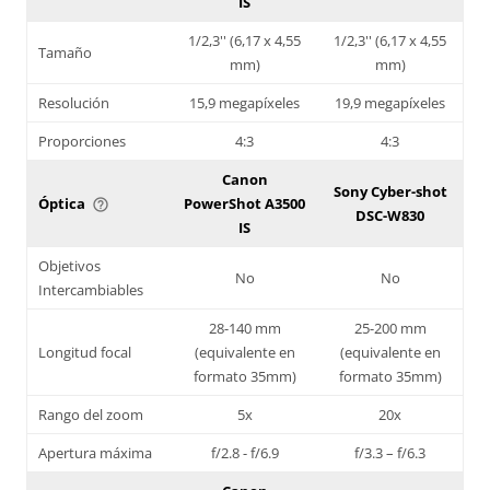
IS
1/2,3'' (6,17 x 4,55
1/2,3'' (6,17 x 4,55
Tamaño
mm)
mm)
Resolución
15,9 megapíxeles
19,9 megapíxeles
Proporciones
4:3
4:3
Canon
Sony Cyber-shot
Óptica
PowerShot A3500
help_outline
DSC-W830
IS
Objetivos
No
No
Intercambiables
28-140 mm
25-200 mm
Longitud focal
(equivalente en
(equivalente en
formato 35mm)
formato 35mm)
Rango del zoom
5x
20x
Apertura máxima
f/2.8 - f/6.9
f/3.3 – f/6.3