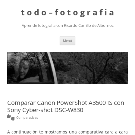
t o d o – f o t o g r a f i a
Aprende fotografía con Ricardo Carrillo de Albornoz
Saltar
Menú
al
contenido
Comparar Canon PowerShot A3500 IS con
Sony Cyber-shot DSC-W830
thumbs_up_down
Comparativas
A continuación te mostramos una comparativa cara a cara