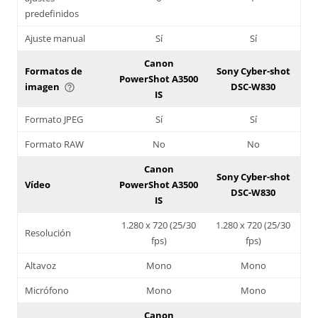
predefinidos
Ajuste manual
Sí
Sí
Canon
Formatos de
Sony Cyber-shot
PowerShot A3500
imagen
DSC-W830
help_outline
IS
Formato JPEG
Sí
Sí
Formato RAW
No
No
Canon
Sony Cyber-shot
Vídeo
PowerShot A3500
DSC-W830
IS
1.280 x 720 (25/30
1.280 x 720 (25/30
Resolución
fps)
fps)
Altavoz
Mono
Mono
Micrófono
Mono
Mono
Canon