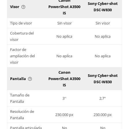
Canon
Sony Cyber-shot
Visor
PowerShot A3500
help_outline
DSC-W830
IS
Tipo de visor
Sin visor
Sin visor
Cobertura del
No aplica
No aplica
visor
Factor de
ampliación del
No aplica
No aplica
visor
Canon
Sony Cyber-shot
Pantalla
PowerShot A3500
help_outline
DSC-W830
IS
Tamaño de
3''
2,7''
Pantalla
Resolución de
230.000 px
230.000 px
Pantalla
Pantalla articulada
No
No