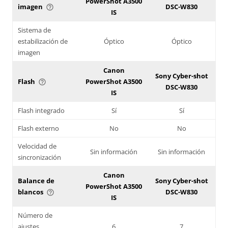
PowerShot A3500
imagen
DSC-W830
help_outline
IS
Sistema de
estabilización de
Óptico
Óptico
imagen
Canon
Sony Cyber-shot
Flash
PowerShot A3500
help_outline
DSC-W830
IS
Flash integrado
Sí
Sí
Flash externo
No
No
Velocidad de
Sin información
Sin información
sincronización
Canon
Balance de
Sony Cyber-shot
PowerShot A3500
blancos
DSC-W830
help_outline
IS
Número de
ajustes
6
7