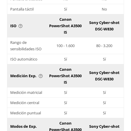
Pantalla táctil
Sí
No
Canon
Sony Cyber-shot
ISO
PowerShot A3500
help_outline
DSC-W830
IS
Rango de
100 - 1.600
80 - 3.200
sensibilidades ISO
ISO automático
Sí
Sí
Canon
Sony Cyber-shot
Medición Exp.
PowerShot A3500
help_outline
DSC-W830
IS
Medición matricial
Sí
Sí
Medición central
Sí
Sí
Medición puntual
Sí
Sí
Canon
Modos de Exp.
Sony Cyber-shot
PowerShot A3500