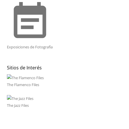
event_note
Exposiciones de Fotografía
Sitios de Interés
The Flamenco Files
The Jazz Files