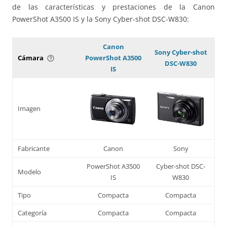
de las características y prestaciones de la Canon
PowerShot A3500 IS y la Sony Cyber-shot DSC-W830:
Canon
Sony Cyber-shot
Cámara
PowerShot A3500
help_outline
DSC-W830
IS
Imagen
Fabricante
Canon
Sony
PowerShot A3500
Cyber-shot DSC-
Modelo
IS
W830
Tipo
Compacta
Compacta
Categoría
Compacta
Compacta