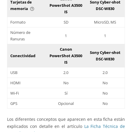
Tarjetas de
Sony Cyber-shot
PowerShot A3500
memoria
DSC-W830
help_outline
IS
Formato
SD
MicroSD, MS
Número de
1
1
Ranuras
Canon
Sony Cyber-shot
Conectividad
PowerShot A3500
DSC-W830
IS
USB
2.0
2.0
HDMI
No
No
Wi-Fi
Sí
No
GPS
Opcional
No
Los diferentes conceptos que aparecen en esta ficha están
explicados con detalle en el artículo
La Ficha Técnica de