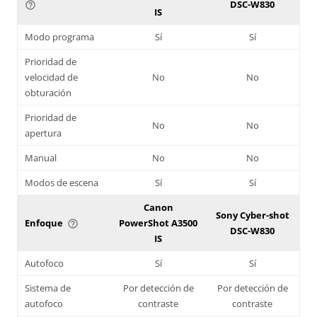
DSC-W830
help_outline
IS
Modo programa
Sí
Sí
Prioridad de
velocidad de
No
No
obturación
Prioridad de
No
No
apertura
Manual
No
No
Modos de escena
Sí
Sí
Canon
Sony Cyber-shot
Enfoque
PowerShot A3500
help_outline
DSC-W830
IS
Autofoco
Sí
Sí
Sistema de
Por detección de
Por detección de
autofoco
contraste
contraste