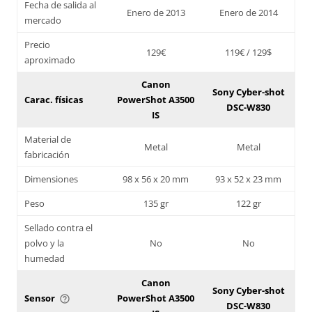
Fecha de salida al
Enero de 2013
Enero de 2014
mercado
Precio
129€
119€ / 129$
aproximado
Canon
Sony Cyber-shot
Carac. físicas
PowerShot A3500
DSC-W830
IS
Material de
Metal
Metal
fabricación
Dimensiones
98 x 56 x 20 mm
93 x 52 x 23 mm
Peso
135 gr
122 gr
Sellado contra el
polvo y la
No
No
humedad
Canon
Sony Cyber-shot
Sensor
PowerShot A3500
help_outline
DSC-W830