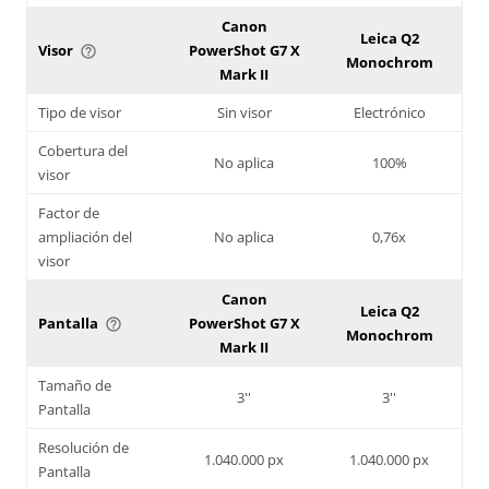
Canon
Leica Q2
Visor
PowerShot G7 X
help_outline
Monochrom
Mark II
Tipo de visor
Sin visor
Electrónico
Cobertura del
No aplica
100%
visor
Factor de
ampliación del
No aplica
0,76x
visor
Canon
Leica Q2
Pantalla
PowerShot G7 X
help_outline
Monochrom
Mark II
Tamaño de
3''
3''
Pantalla
Resolución de
1.040.000 px
1.040.000 px
Pantalla