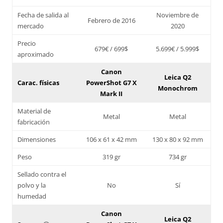
Fecha de salida al
Noviembre de
Febrero de 2016
mercado
2020
Precio
679€ / 699$
5.699€ / 5.999$
aproximado
Canon
Leica Q2
Carac. físicas
PowerShot G7 X
Monochrom
Mark II
Material de
Metal
Metal
fabricación
Dimensiones
106 x 61 x 42 mm
130 x 80 x 92 mm
Peso
319 gr
734 gr
Sellado contra el
polvo y la
No
Sí
humedad
Canon
Leica Q2