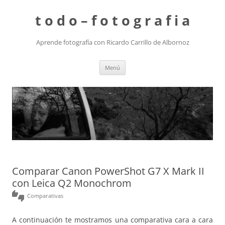
t o d o – f o t o g r a f i a
Aprende fotografía con Ricardo Carrillo de Albornoz
Saltar
Menú
al
contenido
Comparar Canon PowerShot G7 X Mark II
con Leica Q2 Monochrom
thumbs_up_down
Comparativas
A continuación te mostramos una comparativa cara a cara