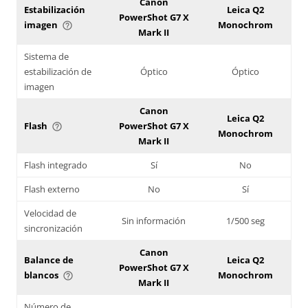
Canon
Estabilización
Leica Q2
PowerShot G7 X
imagen
Monochrom
help_outline
Mark II
Sistema de
estabilización de
Óptico
Óptico
imagen
Canon
Leica Q2
Flash
PowerShot G7 X
help_outline
Monochrom
Mark II
Flash integrado
Sí
No
Flash externo
No
Sí
Velocidad de
Sin información
1/500 seg
sincronización
Canon
Balance de
Leica Q2
PowerShot G7 X
blancos
Monochrom
help_outline
Mark II
Número de