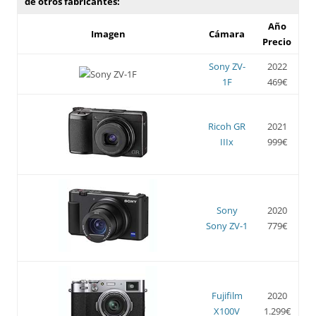
de otros fabricantes:
Año
Imagen
Cámara
Precio
Sony ZV-
2022
1F
469€
Ricoh GR
2021
IIIx
999€
Sony
2020
Sony ZV-1
779€
Fujifilm
2020
X100V
1.299€