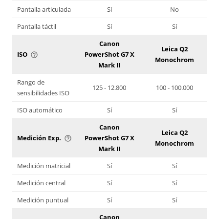
Pantalla articulada
Sí
No
Pantalla táctil
Sí
Sí
Canon
Leica Q2
ISO
PowerShot G7 X
help_outline
Monochrom
Mark II
Rango de
125 - 12.800
100 - 100.000
sensibilidades ISO
ISO automático
Sí
Sí
Canon
Leica Q2
Medición Exp.
PowerShot G7 X
help_outline
Monochrom
Mark II
Medición matricial
Sí
Sí
Medición central
Sí
Sí
Medición puntual
Sí
Sí
Canon