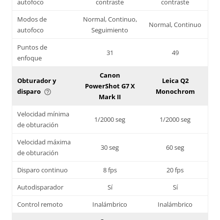
autofoco
contraste
contraste
Modos de
Normal, Continuo,
Normal, Continuo
autofoco
Seguimiento
Puntos de
31
49
enfoque
Canon
Obturador y
Leica Q2
PowerShot G7 X
disparo
Monochrom
help_outline
Mark II
Velocidad mínima
1/2000 seg
1/2000 seg
de obturación
Velocidad máxima
30 seg
60 seg
de obturación
Disparo continuo
8 fps
20 fps
Autodisparador
Sí
Sí
Control remoto
Inalámbrico
Inalámbrico