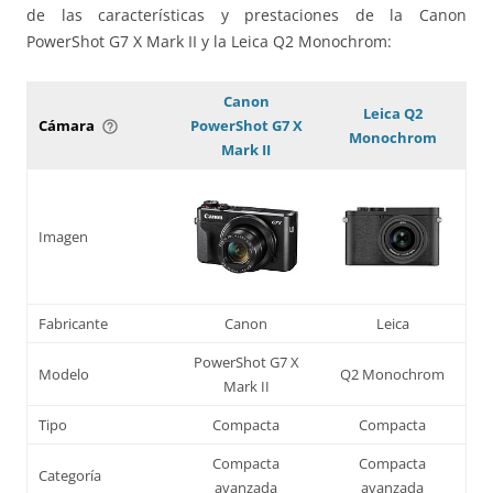
de las características y prestaciones de la Canon
PowerShot G7 X Mark II y la Leica Q2 Monochrom:
Canon
Leica Q2
Cámara
PowerShot G7 X
help_outline
Monochrom
Mark II
Imagen
Fabricante
Canon
Leica
PowerShot G7 X
Modelo
Q2 Monochrom
Mark II
Tipo
Compacta
Compacta
Compacta
Compacta
Categoría
avanzada
avanzada