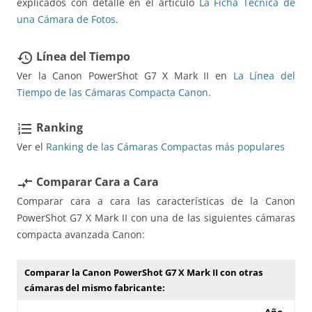
explicados con detalle en el artículo
La Ficha Técnica de
una Cámara de Fotos
.
Línea del Tiempo
restore
Ver la Canon PowerShot G7 X Mark II en
La Línea del
Tiempo de las Cámaras Compacta Canon.
Ranking
format_list_numbered
Ver el
Ranking de las Cámaras Compactas más populares
Comparar Cara a Cara
compare_arrows
Comparar cara a cara las características de la Canon
PowerShot G7 X Mark II con una de las siguientes cámaras
compacta avanzada Canon:
Comparar la Canon PowerShot G7 X Mark II con otras
cámaras del mismo fabricante:
Año