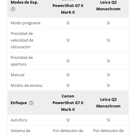
Modos de Exp.
Leica Q2
PowerShot G7 X
Monochrom
help_outline
Mark II
Modo programa
Sí
Sí
Prioridad de
velocidad de
Sí
Sí
obturación
Prioridad de
Sí
Sí
apertura
Manual
Sí
Sí
Modos de escena
Sí
Sí
Canon
Leica Q2
Enfoque
PowerShot G7 X
help_outline
Monochrom
Mark II
Autofoco
Sí
Sí
Sistema de
Por detección de
Por detección de