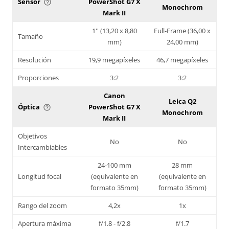
Sensor
PowerShot G7 X
help_outline
Monochrom
Mark II
1'' (13,20 x 8,80
Full-Frame (36,00 x
Tamaño
mm)
24,00 mm)
Resolución
19,9 megapíxeles
46,7 megapíxeles
Proporciones
3:2
3:2
Canon
Leica Q2
Óptica
PowerShot G7 X
help_outline
Monochrom
Mark II
Objetivos
No
No
Intercambiables
24-100 mm
28 mm
Longitud focal
(equivalente en
(equivalente en
formato 35mm)
formato 35mm)
Rango del zoom
4,2x
1x
Apertura máxima
f/1.8 - f/2.8
f/1.7