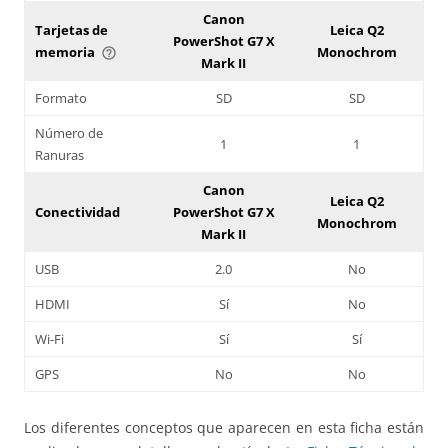
Canon
Tarjetas de
Leica Q2
PowerShot G7 X
memoria
Monochrom
help_outline
Mark II
Formato
SD
SD
Número de
1
1
Ranuras
Canon
Leica Q2
Conectividad
PowerShot G7 X
Monochrom
Mark II
USB
2.0
No
HDMI
Sí
No
Wi-Fi
Sí
Sí
GPS
No
No
Los diferentes conceptos que aparecen en esta ficha están