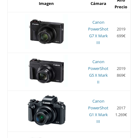
Imagen
Cámara
Precio
Canon
PowerShot
2019
G7 X Mark
699€
III
Canon
PowerShot
2019
G5 X Mark
869€
II
Canon
PowerShot
2017
G1 X Mark
1.269€
III