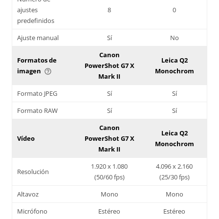
ajustes
8
0
predefinidos
Ajuste manual
Sí
No
Canon
Formatos de
Leica Q2
PowerShot G7 X
imagen
Monochrom
help_outline
Mark II
Formato JPEG
Sí
Sí
Formato RAW
Sí
Sí
Canon
Leica Q2
Vídeo
PowerShot G7 X
Monochrom
Mark II
1.920 x 1.080
4.096 x 2.160
Resolución
(50/60 fps)
(25/30 fps)
Altavoz
Mono
Mono
Micrófono
Estéreo
Estéreo