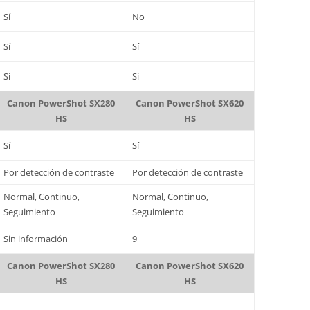
Sí
No
Sí
Sí
Sí
Sí
Canon PowerShot SX280
Canon PowerShot SX620
HS
HS
Sí
Sí
Por detección de contraste
Por detección de contraste
Normal, Continuo,
Normal, Continuo,
Seguimiento
Seguimiento
Sin información
9
Canon PowerShot SX280
Canon PowerShot SX620
HS
HS