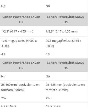
No
No
Canon PowerShot SX280
Canon PowerShot SX620
HS
HS
1/2,3'' (6,17 x 4,55 mm)
1/2,3'' (6.17 x 4.55 mm)
12,0 megapíxeles (4.000 x
20,1 megapíxeles (5.184 x
3.000)
3.888)
4:3
4:3
Canon PowerShot SX280
Canon PowerShot SX620
HS
HS
No
No
25-500 mm (equivalente en
25–625 mm (equivalente en
formato 35mm)
formato 35mm)
20x
25x
f/3.5 - f/6.8
f/3.2 - f/6.6