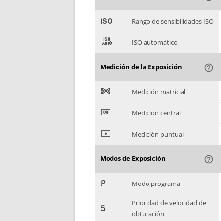
'
Rango de sensibilidades ISO
(
ISO automático
Medición de la Exposición
help_outline
)
Medición matricial
*
Medición central
+
Medición puntual
Modos de Exposición
help_outline
,
Modo programa
Prioridad de velocidad de
-
obturación