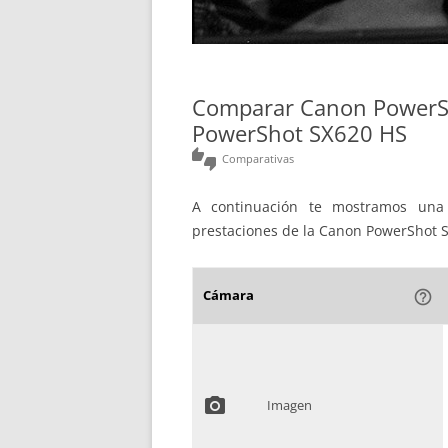
Comparar Canon PowerS
PowerShot SX620 HS
thumbs_up_down
Comparativas
A continuación te mostramos una 
prestaciones de la Canon PowerShot 
Cámara
help_outline
photo_camera
Imagen