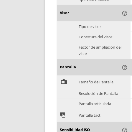
Visor
help_outline
Tipo de visor
Cobertura del visor
Factor de ampliación del
visor
Pantalla
help_outline
%
Tamaño de Pantalla
Resolución de Pantalla
Pantalla articulada
&
Pantalla táctil
Sensibilidad ISO
help_outline