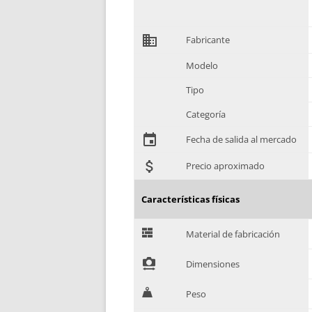
domain
Fabricante
Modelo
Tipo
Categoría
event
Fecha de salida al mercado
attach_money
Precio aproximado
Características físicas
G
Material de fabricación
!
Dimensiones
H
Peso