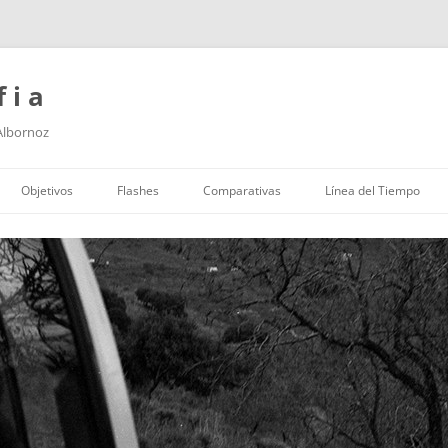
f i a
 Albornoz
Saltar
al
Objetivos
Flashes
Comparativas
Línea del Tiempo
contenido