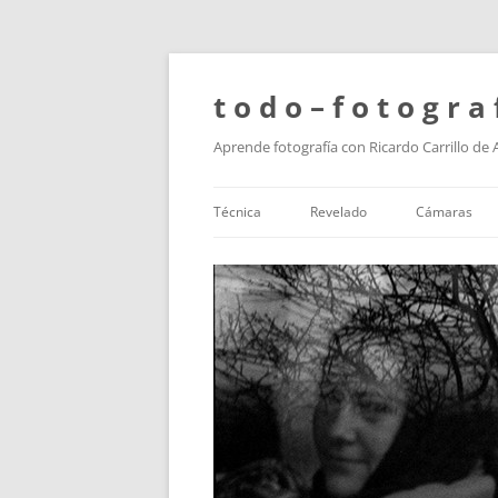
t o d o – f o t o g r a 
Aprende fotografía con Ricardo Carrillo de
Técnica
Revelado
Cámaras