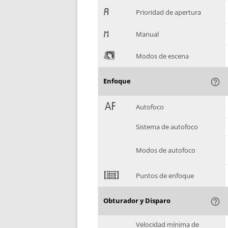
.
Prioridad de apertura
/
Manual
0
Modos de escena
Enfoque
help_outline
1
Autofoco
Sistema de autofoco
Modos de autofoco
2
Puntos de enfoque
Obturador y Disparo
help_outline
Velocidad mínima de