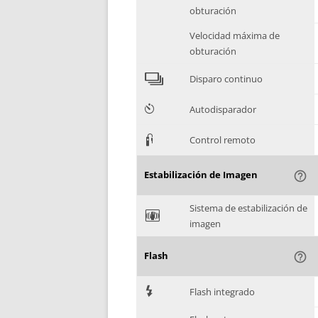
obturación
Velocidad máxima de
obturación
4
Disparo continuo
6
Autodisparador
3
Control remoto
Estabilización de Imagen
help_outline
Sistema de estabilización de
F
imagen
Flash
help_outline
7
Flash integrado