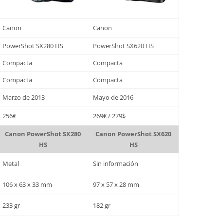
Canon
Canon
PowerShot SX280 HS
PowerShot SX620 HS
Compacta
Compacta
Compacta
Compacta
Marzo de 2013
Mayo de 2016
256€
269€ / 279$
Canon PowerShot SX280
Canon PowerShot SX620
HS
HS
Metal
Sin información
106 x 63 x 33 mm
97 x 57 x 28 mm
233 gr
182 gr