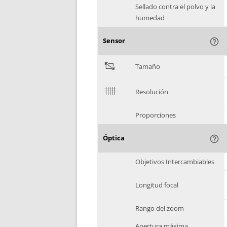
Sellado contra el polvo y la
humedad
Sensor
help_outline
"
Tamaño
$
Resolución
Proporciones
Óptica
help_outline
Objetivos Intercambiables
Longitud focal
Rango del zoom
Apertura máxima