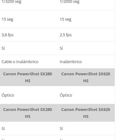
1/3200 seg
1/2000 seg
15 seg
15 seg
3,8 fps
2,5 fps
Sí
Sí
Cable o Inalámbrico
Inalámbrico
Canon PowerShot SX280
Canon PowerShot SX620
HS
HS
Óptico
Óptico
Canon PowerShot SX280
Canon PowerShot SX620
HS
HS
Sí
Sí