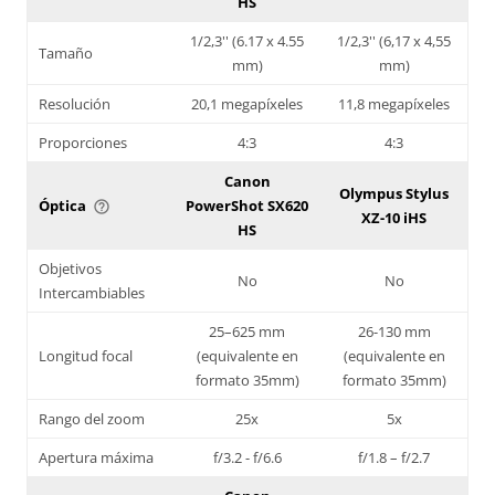
HS
1/2,3'' (6.17 x 4.55
1/2,3'' (6,17 x 4,55
Tamaño
mm)
mm)
Resolución
20,1 megapíxeles
11,8 megapíxeles
Proporciones
4:3
4:3
Canon
Olympus Stylus
Óptica
PowerShot SX620
help_outline
XZ-10 iHS
HS
Objetivos
No
No
Intercambiables
25–625 mm
26-130 mm
Longitud focal
(equivalente en
(equivalente en
formato 35mm)
formato 35mm)
Rango del zoom
25x
5x
Apertura máxima
f/3.2 - f/6.6
f/1.8 – f/2.7