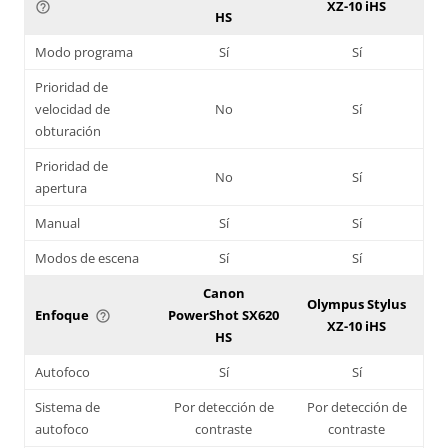
XZ-10 iHS
help_outline
HS
Modo programa
Sí
Sí
Prioridad de
velocidad de
No
Sí
obturación
Prioridad de
No
Sí
apertura
Manual
Sí
Sí
Modos de escena
Sí
Sí
Canon
Olympus Stylus
Enfoque
PowerShot SX620
help_outline
XZ-10 iHS
HS
Autofoco
Sí
Sí
Sistema de
Por detección de
Por detección de
autofoco
contraste
contraste