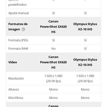
predefinidos
Ajuste manual
Sí
Sí
Canon
Formatos de
Olympus Stylus
PowerShot SX620
imagen
XZ-10 iHS
help_outline
HS
Formato JPEG
Sí
Sí
Formato RAW
No
Sí
Canon
Olympus Stylus
Vídeo
PowerShot SX620
XZ-10 iHS
HS
1.920 x 1.080
1.920 x 1.080
Resolución
(25/30 fps)
(25/30 fps)
Altavoz
Mono
Mono
Micrófono
Mono
Mono
Canon