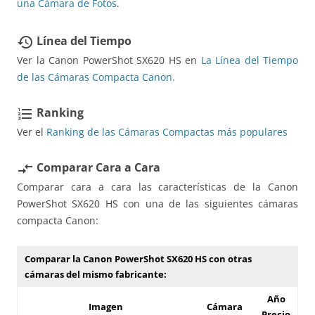
una Cámara de Fotos
.
Línea del Tiempo
restore
Ver la Canon PowerShot SX620 HS en
La Línea del Tiempo
de las Cámaras Compacta Canon.
Ranking
format_list_numbered
Ver el
Ranking de las Cámaras Compactas más populares
Comparar Cara a Cara
compare_arrows
Comparar cara a cara las características de la Canon
PowerShot SX620 HS con una de las siguientes cámaras
compacta Canon:
Comparar la Canon PowerShot SX620 HS con otras
cámaras del mismo fabricante:
Año
Imagen
Cámara
Precio