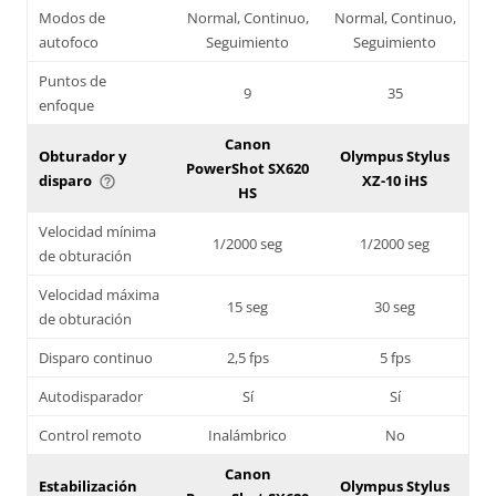
Modos de
Normal, Continuo,
Normal, Continuo,
autofoco
Seguimiento
Seguimiento
Puntos de
9
35
enfoque
Canon
Obturador y
Olympus Stylus
PowerShot SX620
disparo
XZ-10 iHS
help_outline
HS
Velocidad mínima
1/2000 seg
1/2000 seg
de obturación
Velocidad máxima
15 seg
30 seg
de obturación
Disparo continuo
2,5 fps
5 fps
Autodisparador
Sí
Sí
Control remoto
Inalámbrico
No
Canon
Estabilización
Olympus Stylus