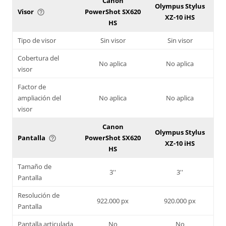
Canon
Olympus Stylus
Visor
PowerShot SX620
help_outline
XZ-10 iHS
HS
Tipo de visor
Sin visor
Sin visor
Cobertura del
No aplica
No aplica
visor
Factor de
ampliación del
No aplica
No aplica
visor
Canon
Olympus Stylus
Pantalla
PowerShot SX620
help_outline
XZ-10 iHS
HS
Tamaño de
3''
3''
Pantalla
Resolución de
922.000 px
920.000 px
Pantalla
Pantalla articulada
No
No