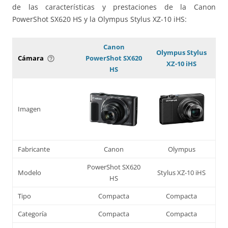
de las características y prestaciones de la Canon
PowerShot SX620 HS y la Olympus Stylus XZ-10 iHS:
Canon
Olympus Stylus
Cámara
PowerShot SX620
help_outline
XZ-10 iHS
HS
Imagen
Fabricante
Canon
Olympus
PowerShot SX620
Modelo
Stylus XZ-10 iHS
HS
Tipo
Compacta
Compacta
Categoría
Compacta
Compacta