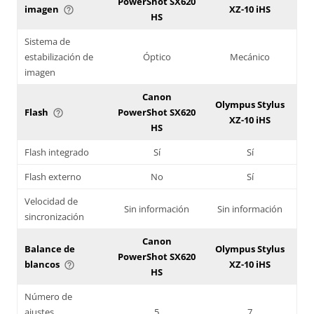
PowerShot SX620
imagen
XZ-10 iHS
help_outline
HS
Sistema de
estabilización de
Óptico
Mecánico
imagen
Canon
Olympus Stylus
Flash
PowerShot SX620
help_outline
XZ-10 iHS
HS
Flash integrado
Sí
Sí
Flash externo
No
Sí
Velocidad de
Sin información
Sin información
sincronización
Canon
Balance de
Olympus Stylus
PowerShot SX620
blancos
XZ-10 iHS
help_outline
HS
Número de
ajustes
5
7