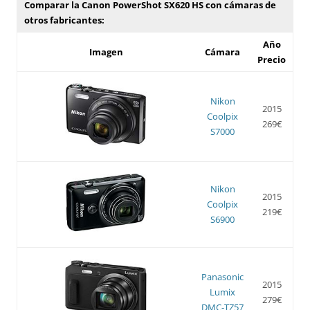
Comparar la Canon PowerShot SX620 HS con cámaras de
otros fabricantes:
Año
Imagen
Cámara
Precio
Nikon
2015
Coolpix
269€
S7000
Nikon
2015
Coolpix
219€
S6900
Panasonic
2015
Lumix
279€
DMC-TZ57