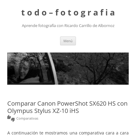
t o d o – f o t o g r a f i a
Aprende fotografía con Ricardo Carrillo de Albornoz
Saltar
Menú
al
contenido
Comparar Canon PowerShot SX620 HS con
Olympus Stylus XZ-10 iHS
thumbs_up_down
Comparativas
A continuación te mostramos una comparativa cara a cara