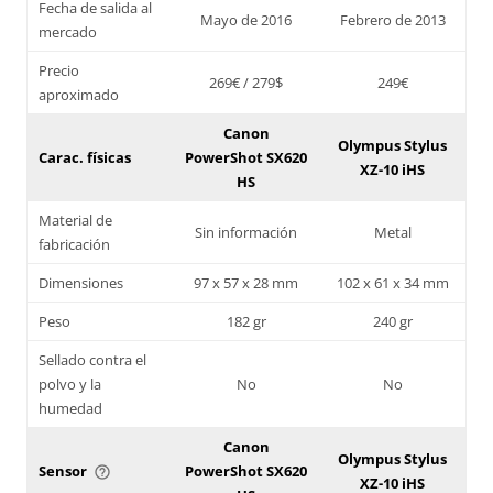
Fecha de salida al
Mayo de 2016
Febrero de 2013
mercado
Precio
269€ / 279$
249€
aproximado
Canon
Olympus Stylus
Carac. físicas
PowerShot SX620
XZ-10 iHS
HS
Material de
Sin información
Metal
fabricación
Dimensiones
97 x 57 x 28 mm
102 x 61 x 34 mm
Peso
182 gr
240 gr
Sellado contra el
polvo y la
No
No
humedad
Canon
Olympus Stylus
Sensor
PowerShot SX620
help_outline
XZ-10 iHS