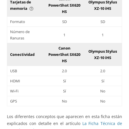
Tarjetas de
Olympus Stylus
PowerShot SX620
memoria
XZ-10 iHS
help_outline
HS
Formato
SD
SD
Número de
1
1
Ranuras
Canon
Olympus Stylus
Conectividad
PowerShot SX620
XZ-10 iHS
HS
USB
2.0
2.0
HDMI
Sí
Sí
Wi-Fi
Sí
No
GPS
No
No
Los diferentes conceptos que aparecen en esta ficha están
explicados con detalle en el artículo
La Ficha Técnica de