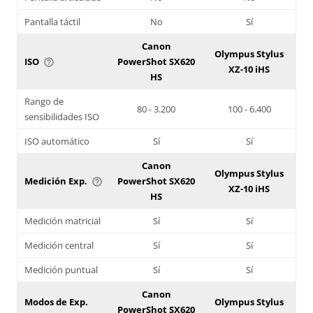
Pantalla táctil
No
Sí
Canon
Olympus Stylus
ISO
PowerShot SX620
help_outline
XZ-10 iHS
HS
Rango de
80 - 3.200
100 - 6.400
sensibilidades ISO
ISO automático
Sí
Sí
Canon
Olympus Stylus
Medición Exp.
PowerShot SX620
help_outline
XZ-10 iHS
HS
Medición matricial
Sí
Sí
Medición central
Sí
Sí
Medición puntual
Sí
Sí
Canon
Modos de Exp.
Olympus Stylus
PowerShot SX620