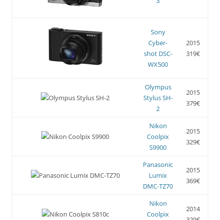
3
Sony
Cyber-
2015
shot DSC-
319€
WX500
Olympus
2015
Stylus SH-
379€
2
Nikon
2015
Coolpix
329€
S9900
Panasonic
2015
Lumix
369€
DMC-TZ70
Nikon
2014
Coolpix
329€