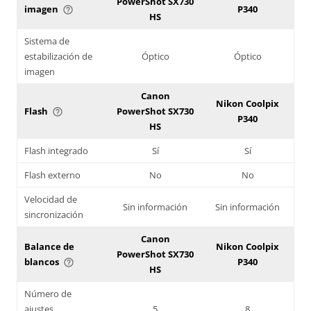
PowerShot SX730
imagen
P340
help_outline
HS
Sistema de
estabilización de
Óptico
Óptico
imagen
Canon
Nikon Coolpix
Flash
PowerShot SX730
help_outline
P340
HS
Flash integrado
Sí
Sí
Flash externo
No
No
Velocidad de
Sin información
Sin información
sincronización
Canon
Balance de
Nikon Coolpix
PowerShot SX730
blancos
P340
help_outline
HS
Número de
ajustes
5
8