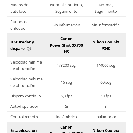
Modos de
Normal, Continuo,
Normal,
autofoco
Seguimiento
Seguimiento
Puntos de
Sin información
Sin información
enfoque
Canon
Obturador y
Nikon Coolpix
PowerShot SX730
disparo
P340
help_outline
HS
Velocidad mínima
1/3200 seg
1/4000 seg
de obturación
Velocidad máxima
15 seg
60 seg
de obturación
Disparo continuo
5,9 fps
10 fps
Autodisparador
Sí
Sí
Control remoto
Inalámbrico
Inalámbrico
Canon
Estabilización
Nikon Coolpix