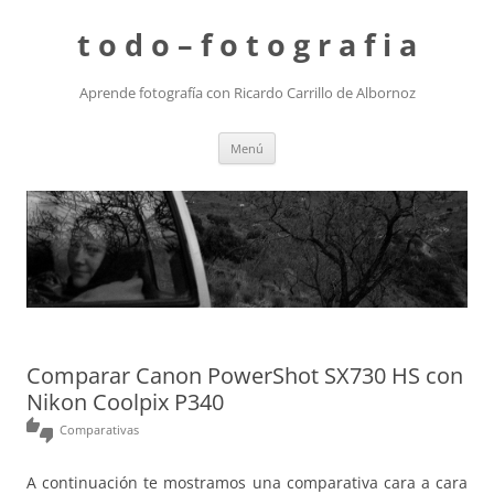
t o d o – f o t o g r a f i a
Aprende fotografía con Ricardo Carrillo de Albornoz
Saltar
Menú
al
contenido
Comparar Canon PowerShot SX730 HS con
Nikon Coolpix P340
thumbs_up_down
Comparativas
A continuación te mostramos una comparativa cara a cara