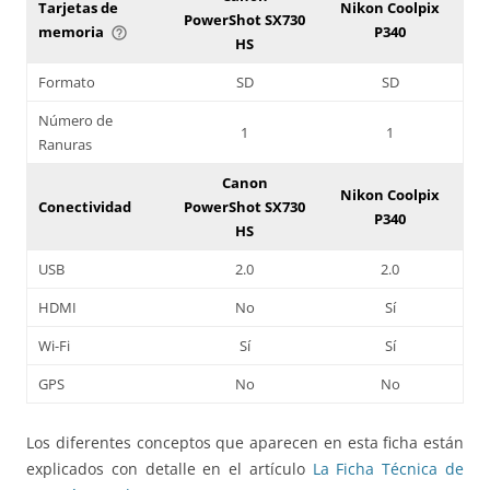
Tarjetas de
Nikon Coolpix
PowerShot SX730
memoria
P340
help_outline
HS
Formato
SD
SD
Número de
1
1
Ranuras
Canon
Nikon Coolpix
Conectividad
PowerShot SX730
P340
HS
USB
2.0
2.0
HDMI
No
Sí
Wi-Fi
Sí
Sí
GPS
No
No
Los diferentes conceptos que aparecen en esta ficha están
explicados con detalle en el artículo
La Ficha Técnica de