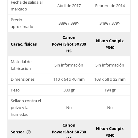
Fecha de salida al
Abril de 2017
Febrero de 2014
mercado
Precio
389€ / 399$
349€ / 379$
aproximado
Canon
Nikon Coolpix
Carac. físicas
PowerShot SX730
P340
HS
Material de
Sin información
Sin información
fabricación
Dimensiones
110 x 64 x 40 mm
103 x 58 x 32 mm
Peso
300 gr
194 gr
Sellado contra el
polvo y la
No
No
humedad
Canon
Nikon Coolpix
Sensor
PowerShot SX730
help_outline
P340