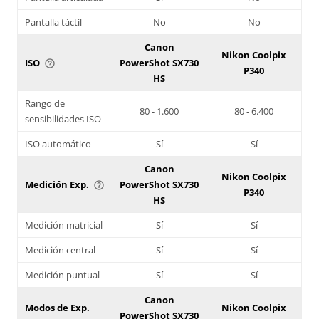
Pantalla táctil
No
No
Canon
Nikon Coolpix
ISO
PowerShot SX730
help_outline
P340
HS
Rango de
80 - 1.600
80 - 6.400
sensibilidades ISO
ISO automático
Sí
Sí
Canon
Nikon Coolpix
Medición Exp.
PowerShot SX730
help_outline
P340
HS
Medición matricial
Sí
Sí
Medición central
Sí
Sí
Medición puntual
Sí
Sí
Canon
Modos de Exp.
Nikon Coolpix
PowerShot SX730