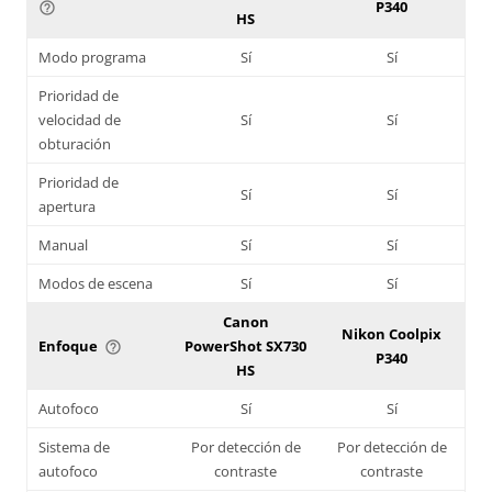
P340
help_outline
HS
Modo programa
Sí
Sí
Prioridad de
velocidad de
Sí
Sí
obturación
Prioridad de
Sí
Sí
apertura
Manual
Sí
Sí
Modos de escena
Sí
Sí
Canon
Nikon Coolpix
Enfoque
PowerShot SX730
help_outline
P340
HS
Autofoco
Sí
Sí
Sistema de
Por detección de
Por detección de
autofoco
contraste
contraste