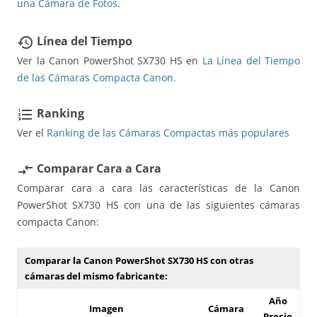
una Cámara de Fotos
.
Línea del Tiempo
restore
Ver la Canon PowerShot SX730 HS en
La Línea del Tiempo
de las Cámaras Compacta Canon.
Ranking
format_list_numbered
Ver el
Ranking de las Cámaras Compactas más populares
Comparar Cara a Cara
compare_arrows
Comparar cara a cara las características de la Canon
PowerShot SX730 HS con una de las siguientes cámaras
compacta Canon:
Comparar la Canon PowerShot SX730 HS con otras
cámaras del mismo fabricante:
Año
Imagen
Cámara
Precio