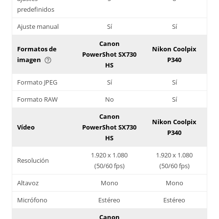
predefinidos
Ajuste manual
Sí
Sí
Canon
Formatos de
Nikon Coolpix
PowerShot SX730
imagen
P340
help_outline
HS
Formato JPEG
Sí
Sí
Formato RAW
No
Sí
Canon
Nikon Coolpix
Vídeo
PowerShot SX730
P340
HS
1.920 x 1.080
1.920 x 1.080
Resolución
(50/60 fps)
(50/60 fps)
Altavoz
Mono
Mono
Micrófono
Estéreo
Estéreo
Canon