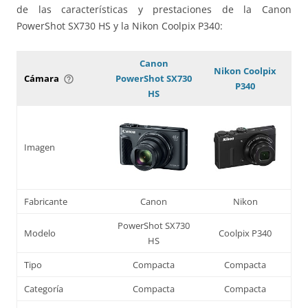
de las características y prestaciones de la Canon
PowerShot SX730 HS y la Nikon Coolpix P340:
Canon
Nikon Coolpix
Cámara
PowerShot SX730
help_outline
P340
HS
Imagen
Fabricante
Canon
Nikon
PowerShot SX730
Modelo
Coolpix P340
HS
Tipo
Compacta
Compacta
Categoría
Compacta
Compacta