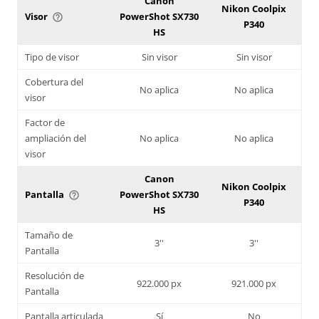
Canon
Nikon Coolpix
Visor
PowerShot SX730
help_outline
P340
HS
Tipo de visor
Sin visor
Sin visor
Cobertura del
No aplica
No aplica
visor
Factor de
ampliación del
No aplica
No aplica
visor
Canon
Nikon Coolpix
Pantalla
PowerShot SX730
help_outline
P340
HS
Tamaño de
3''
3''
Pantalla
Resolución de
922.000 px
921.000 px
Pantalla
Pantalla articulada
Sí
No