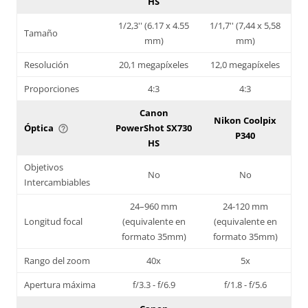
HS
1/2,3'' (6.17 x 4.55
1/1,7'' (7,44 x 5,58
Tamaño
mm)
mm)
Resolución
20,1 megapíxeles
12,0 megapíxeles
Proporciones
4:3
4:3
Canon
Nikon Coolpix
Óptica
PowerShot SX730
help_outline
P340
HS
Objetivos
No
No
Intercambiables
24–960 mm
24-120 mm
Longitud focal
(equivalente en
(equivalente en
formato 35mm)
formato 35mm)
Rango del zoom
40x
5x
Apertura máxima
f/3.3 - f/6.9
f/1.8 - f/5.6