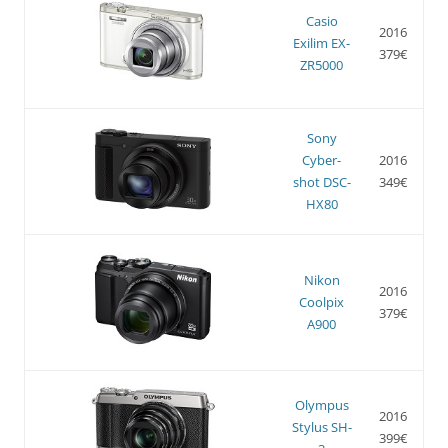
Casio
2016
Exilim EX-
379€
ZR5000
Sony
Cyber-
2016
shot DSC-
349€
HX80
Nikon
2016
Coolpix
379€
A900
Olympus
2016
Stylus SH-
399€