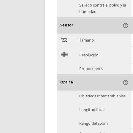
Sellado contra el polvo y la
humedad
Sensor
help_outline
"
Tamaño
$
Resolución
Proporciones
Óptica
help_outline
Objetivos Intercambiables
Longitud focal
Rango del zoom