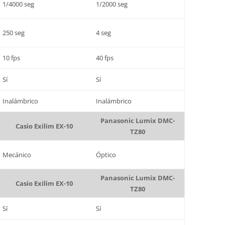
1/4000 seg
1/2000 seg
250 seg
4 seg
10 fps
40 fps
Sí
Sí
Inalámbrico
Inalámbrico
Panasonic Lumix DMC-
Casio Exilim EX-10
TZ80
Mecánico
Óptico
Panasonic Lumix DMC-
Casio Exilim EX-10
TZ80
Sí
Sí