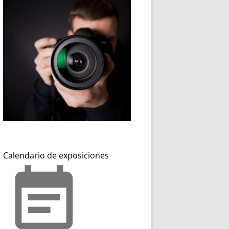
Calendario de exposiciones
event_note