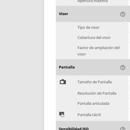
Apertura máxima
Visor
help_outline
Tipo de visor
Cobertura del visor
Factor de ampliación del
visor
Pantalla
help_outline
%
Tamaño de Pantalla
Resolución de Pantalla
Pantalla articulada
&
Pantalla táctil
Sensibilidad ISO
help_outline