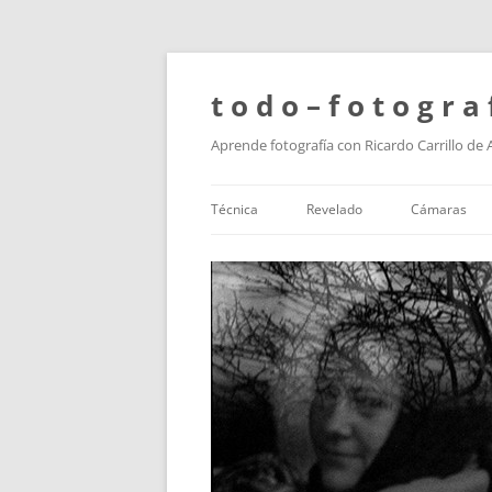
t o d o – f o t o g r a 
Aprende fotografía con Ricardo Carrillo de
Técnica
Revelado
Cámaras