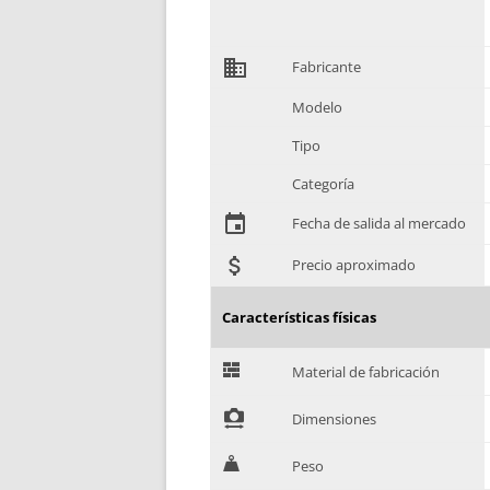
domain
Fabricante
Modelo
Tipo
Categoría
event
Fecha de salida al mercado
attach_money
Precio aproximado
Características físicas
G
Material de fabricación
!
Dimensiones
H
Peso