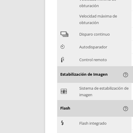
obturación
Velocidad máxima de
obturación
4
Disparo continuo
6
Autodisparador
3
Control remoto
Estabilización de Imagen
help_outline
Sistema de estabilización de
F
imagen
Flash
help_outline
7
Flash integrado