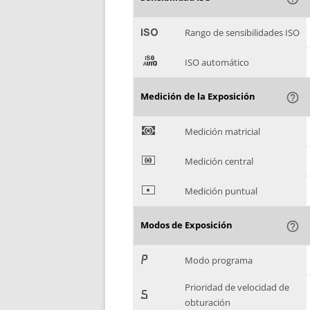
'
Rango de sensibilidades ISO
(
ISO automático
Medición de la Exposición
help_outline
)
Medición matricial
*
Medición central
+
Medición puntual
Modos de Exposición
help_outline
,
Modo programa
Prioridad de velocidad de
-
obturación