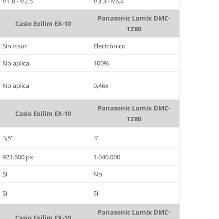
f/1.8 - f/2.5
f/3.3 - f/6.4
Panasonic Lumix DMC-
Casio Exilim EX-10
TZ80
Sin visor
Electrónico
No aplica
100%
No aplica
0,46x
Panasonic Lumix DMC-
Casio Exilim EX-10
TZ80
3,5''
3''
921.600 px
1.040.000
Sí
No
Sí
Sí
Panasonic Lumix DMC-
Casio Exilim EX-10