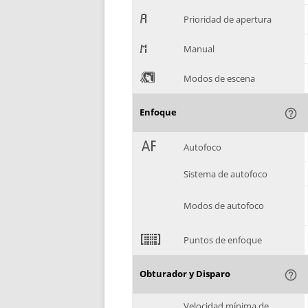
.
Prioridad de apertura
/
Manual
0
Modos de escena
Enfoque
help_outline
1
Autofoco
Sistema de autofoco
Modos de autofoco
2
Puntos de enfoque
Obturador y Disparo
help_outline
Velocidad mínima de