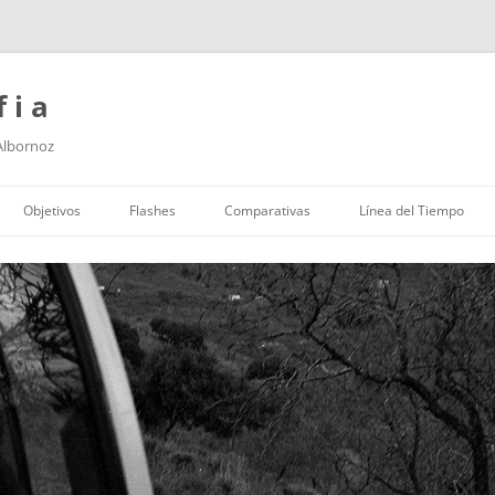
f i a
 Albornoz
Saltar
al
Objetivos
Flashes
Comparativas
Línea del Tiempo
contenido