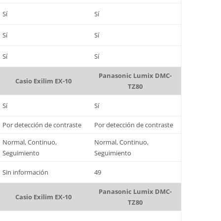
Sí
Sí
Sí
Sí
Sí
Sí
Panasonic Lumix DMC-
Casio Exilim EX-10
TZ80
Sí
Sí
Por detección de contraste
Por detección de contraste
Normal, Continuo,
Normal, Continuo,
Seguimiento
Seguimiento
Sin información
49
Panasonic Lumix DMC-
Casio Exilim EX-10
TZ80