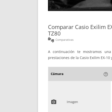
Comparar Casio Exilim 
TZ80
thumbs_up_down
Comparativas
A continuación te mostramos una 
prestaciones de la Casio Exilim EX-10
Cámara
help_outline
photo_camera
Imagen