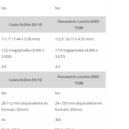
No
No
Panasonic Lumix DMC-
Casio Exilim EX-10
TZ80
1/1,7'' (7,44 x 5,58 mm)
1/2,3'' (6,17 x 4,55 mm)
12,0 megapíxeles (4.000 x
17,9 megapíxeles (4.896 x
3.000)
3.672)
4:3
4:3
Panasonic Lumix DMC-
Casio Exilim EX-10
TZ80
No
No
28-112 mm (equivalente en
24–720 mm (equivalente en
formato 35mm)
formato 35mm)
4x
30x