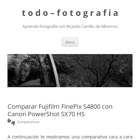
t o d o – f o t o g r a f i a
Aprende fotografía con Ricardo Carrillo de Albornoz
Saltar
Menú
al
contenido
Comparar Fujifilm FinePix S4800 con
Canon PowerShot SX70 HS
thumbs_up_down
Comparativas
A continuación te mostramos una comparativa cara a cara