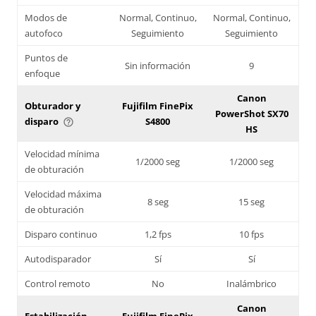
Modos de
Normal, Continuo,
Normal, Continuo,
autofoco
Seguimiento
Seguimiento
Puntos de
Sin información
9
enfoque
Canon
Obturador y
Fujifilm FinePix
PowerShot SX70
disparo
S4800
help_outline
HS
Velocidad mínima
1/2000 seg
1/2000 seg
de obturación
Velocidad máxima
8 seg
15 seg
de obturación
Disparo continuo
1,2 fps
10 fps
Autodisparador
Sí
Sí
Control remoto
No
Inalámbrico
Canon
Estabilización
Fujifilm FinePix