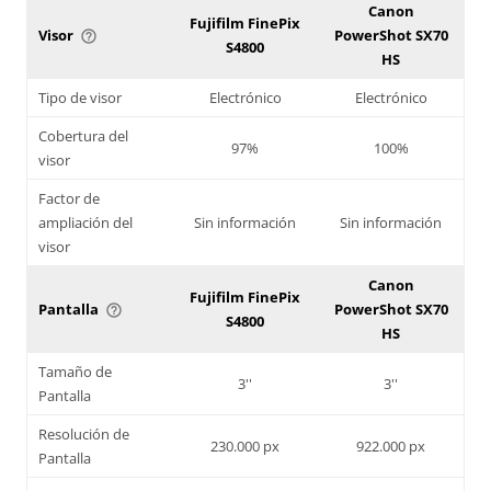
Canon
Fujifilm FinePix
Visor
PowerShot SX70
help_outline
S4800
HS
Tipo de visor
Electrónico
Electrónico
Cobertura del
97%
100%
visor
Factor de
ampliación del
Sin información
Sin información
visor
Canon
Fujifilm FinePix
Pantalla
PowerShot SX70
help_outline
S4800
HS
Tamaño de
3''
3''
Pantalla
Resolución de
230.000 px
922.000 px
Pantalla