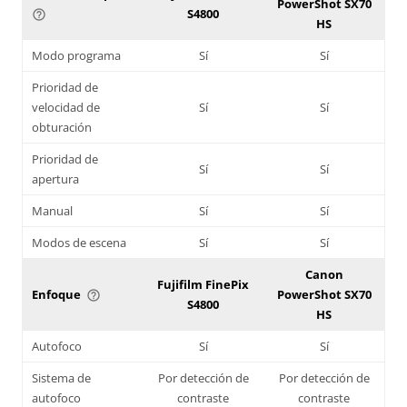
PowerShot SX70
S4800
help_outline
HS
Modo programa
Sí
Sí
Prioridad de
velocidad de
Sí
Sí
obturación
Prioridad de
Sí
Sí
apertura
Manual
Sí
Sí
Modos de escena
Sí
Sí
Canon
Fujifilm FinePix
Enfoque
PowerShot SX70
help_outline
S4800
HS
Autofoco
Sí
Sí
Sistema de
Por detección de
Por detección de
autofoco
contraste
contraste