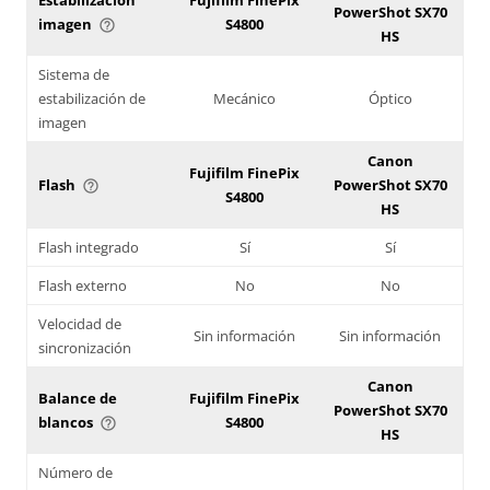
PowerShot SX70
imagen
S4800
help_outline
HS
Sistema de
estabilización de
Mecánico
Óptico
imagen
Canon
Fujifilm FinePix
Flash
PowerShot SX70
help_outline
S4800
HS
Flash integrado
Sí
Sí
Flash externo
No
No
Velocidad de
Sin información
Sin información
sincronización
Canon
Balance de
Fujifilm FinePix
PowerShot SX70
blancos
S4800
help_outline
HS
Número de