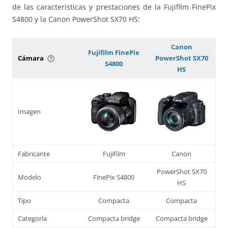
de las características y prestaciones de la Fujifilm FinePix
S4800 y la Canon PowerShot SX70 HS:
Canon
Fujifilm FinePix
Cámara
PowerShot SX70
help_outline
S4800
HS
Imagen
Fabricante
Fujifilm
Canon
PowerShot SX70
Modelo
FinePix S4800
HS
Tipo
Compacta
Compacta
Categoría
Compacta bridge
Compacta bridge