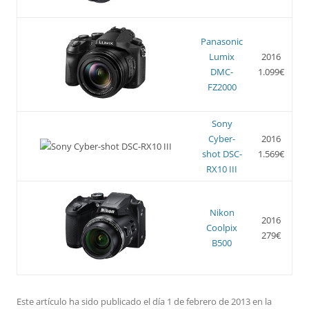
Panasonic
Lumix
2016
DMC-
1.099€
FZ2000
Sony
Cyber-
2016
shot DSC-
1.569€
RX10 III
Nikon
2016
Coolpix
279€
B500
Este artículo ha sido publicado el día 1 de febrero de 2013 en la