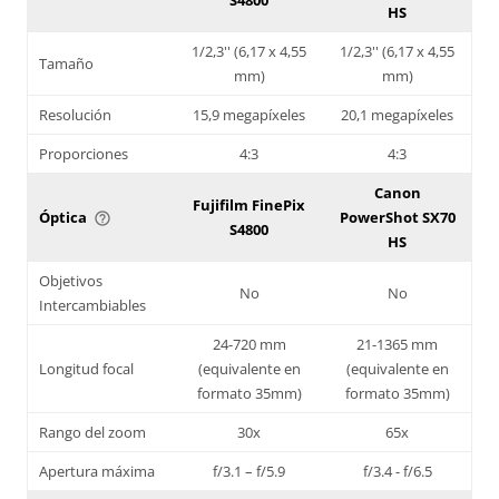
HS
1/2,3'' (6,17 x 4,55
1/2,3'' (6,17 x 4,55
Tamaño
mm)
mm)
Resolución
15,9 megapíxeles
20,1 megapíxeles
Proporciones
4:3
4:3
Canon
Fujifilm FinePix
Óptica
PowerShot SX70
help_outline
S4800
HS
Objetivos
No
No
Intercambiables
24-720 mm
21-1365 mm
Longitud focal
(equivalente en
(equivalente en
formato 35mm)
formato 35mm)
Rango del zoom
30x
65x
Apertura máxima
f/3.1 – f/5.9
f/3.4 - f/6.5