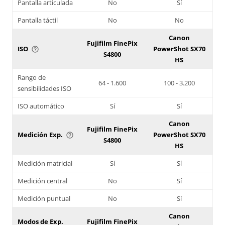
Pantalla articulada
No
Sí
Pantalla táctil
No
No
Canon
Fujifilm FinePix
ISO
PowerShot SX70
help_outline
S4800
HS
Rango de
64 - 1.600
100 - 3.200
sensibilidades ISO
ISO automático
Sí
Sí
Canon
Fujifilm FinePix
Medición Exp.
PowerShot SX70
help_outline
S4800
HS
Medición matricial
Sí
Sí
Medición central
No
Sí
Medición puntual
No
Sí
Canon
Modos de Exp.
Fujifilm FinePix