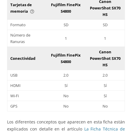
Canon
Tarjetas de
Fujifilm FinePix
PowerShot SX70
memoria
S4800
help_outline
HS
Formato
SD
SD
Número de
1
1
Ranuras
Canon
Fujifilm FinePix
Conectividad
PowerShot SX70
S4800
HS
USB
2.0
2.0
HDMI
Sí
Sí
Wi-Fi
No
Sí
GPS
No
No
Los diferentes conceptos que aparecen en esta ficha están
explicados con detalle en el artículo
La Ficha Técnica de