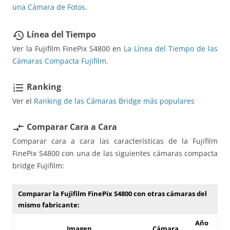
una Cámara de Fotos
.
Línea del Tiempo
restore
Ver la Fujifilm FinePix S4800 en
La Línea del Tiempo de las
Cámaras Compacta Fujifilm.
Ranking
format_list_numbered
Ver el
Ranking de las Cámaras Bridge más populares
Comparar Cara a Cara
compare_arrows
Comparar cara a cara las características de la Fujifilm
FinePix S4800 con una de las siguientes cámaras compacta
bridge Fujifilm:
Comparar la Fujifilm FinePix S4800 con otras cámaras del
mismo fabricante:
Año
Imagen
Cámara