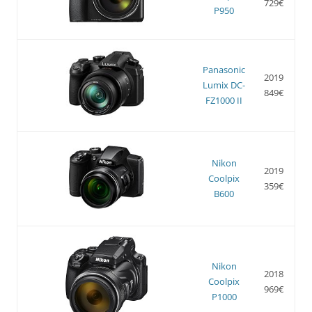
729€
P950
Panasonic
2019
Lumix DC-
849€
FZ1000 II
Nikon
2019
Coolpix
359€
B600
Nikon
2018
Coolpix
969€
P1000