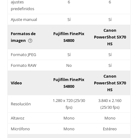
ajustes
6
6
predefinidos
Ajuste manual
Sí
Sí
Canon
Formatos de
Fujifilm FinePix
PowerShot SX70
imagen
S4800
help_outline
HS
Formato JPEG
Sí
Sí
Formato RAW
No
Sí
Canon
Fujifilm FinePix
Vídeo
PowerShot SX70
S4800
HS
1.280 x 720 (25/30
3.840 x 2.160
Resolución
fps)
(25/30 fps)
Altavoz
Mono
Mono
Micrófono
Mono
Estéreo