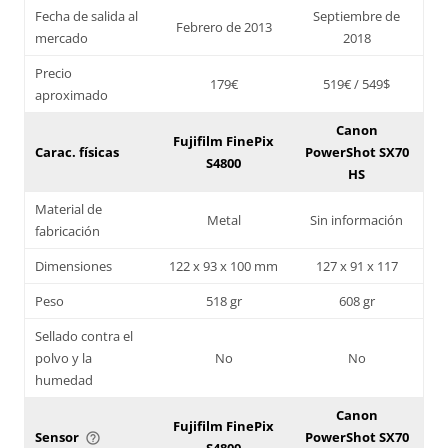
Fecha de salida al
Septiembre de
Febrero de 2013
mercado
2018
Precio
179€
519€ / 549$
aproximado
Canon
Fujifilm FinePix
Carac. físicas
PowerShot SX70
S4800
HS
Material de
Metal
Sin información
fabricación
Dimensiones
122 x 93 x 100 mm
127 x 91 x 117
Peso
518 gr
608 gr
Sellado contra el
polvo y la
No
No
humedad
Canon
Fujifilm FinePix
Sensor
PowerShot SX70
help_outline
S4800