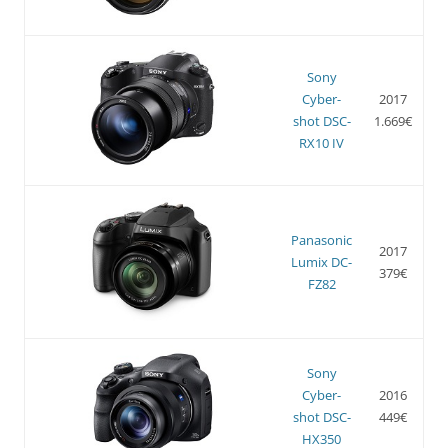
Sony
Cyber-
2017
shot DSC-
1.669€
RX10 IV
Panasonic
2017
Lumix DC-
379€
FZ82
Sony
Cyber-
2016
shot DSC-
449€
HX350