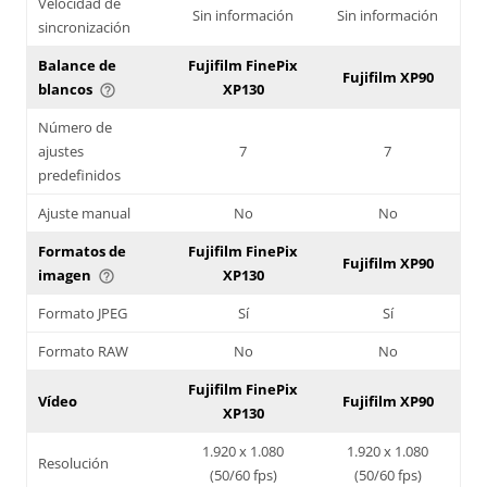
Velocidad de
Sin información
Sin información
sincronización
Balance de
Fujifilm FinePix
Fujifilm XP90
blancos
XP130
help_outline
Número de
ajustes
7
7
predefinidos
Ajuste manual
No
No
Formatos de
Fujifilm FinePix
Fujifilm XP90
imagen
XP130
help_outline
Formato JPEG
Sí
Sí
Formato RAW
No
No
Fujifilm FinePix
Vídeo
Fujifilm XP90
XP130
1.920 x 1.080
1.920 x 1.080
Resolución
(50/60 fps)
(50/60 fps)