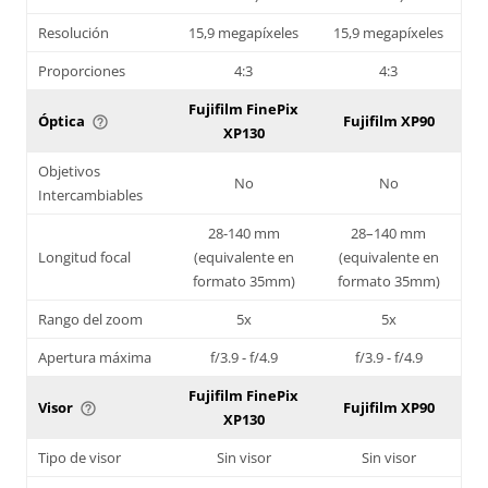
Resolución
15,9 megapíxeles
15,9 megapíxeles
Proporciones
4:3
4:3
Fujifilm FinePix
Óptica
Fujifilm XP90
help_outline
XP130
Objetivos
No
No
Intercambiables
28-140 mm
28–140 mm
Longitud focal
(equivalente en
(equivalente en
formato 35mm)
formato 35mm)
Rango del zoom
5x
5x
Apertura máxima
f/3.9 - f/4.9
f/3.9 - f/4.9
Fujifilm FinePix
Visor
Fujifilm XP90
help_outline
XP130
Tipo de visor
Sin visor
Sin visor