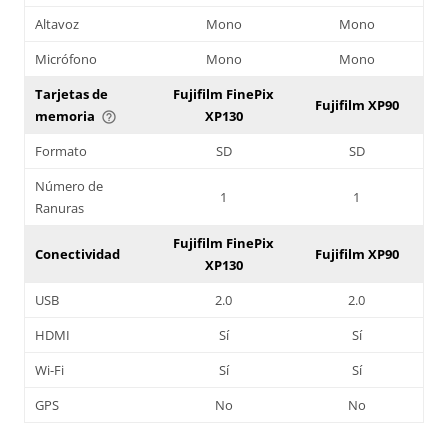
Altavoz
Mono
Mono
Micrófono
Mono
Mono
Tarjetas de
Fujifilm FinePix
Fujifilm XP90
memoria
XP130
help_outline
Formato
SD
SD
Número de
1
1
Ranuras
Fujifilm FinePix
Conectividad
Fujifilm XP90
XP130
USB
2.0
2.0
HDMI
Sí
Sí
Wi-Fi
Sí
Sí
GPS
No
No