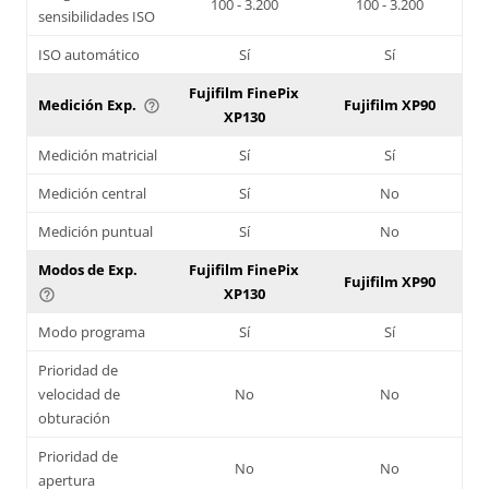
100 - 3.200
100 - 3.200
sensibilidades ISO
ISO automático
Sí
Sí
Fujifilm FinePix
Medición Exp.
Fujifilm XP90
help_outline
XP130
Medición matricial
Sí
Sí
Medición central
Sí
No
Medición puntual
Sí
No
Modos de Exp.
Fujifilm FinePix
Fujifilm XP90
XP130
help_outline
Modo programa
Sí
Sí
Prioridad de
velocidad de
No
No
obturación
Prioridad de
No
No
apertura