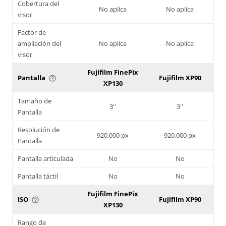
Cobertura del
No aplica
No aplica
visor
Factor de
ampliación del
No aplica
No aplica
visor
Fujifilm FinePix
Pantalla
Fujifilm XP90
help_outline
XP130
Tamaño de
3''
3''
Pantalla
Resolución de
920.000 px
920.000 px
Pantalla
Pantalla articulada
No
No
Pantalla táctil
No
No
Fujifilm FinePix
ISO
Fujifilm XP90
help_outline
XP130
Rango de