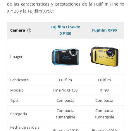
de las características y prestaciones de la Fujifilm FinePix
XP130 y la Fujifilm XP90:
Fujifilm FinePix
Cámara
Fujifilm XP90
help_outline
XP130
Imagen
Fabricante
Fujifilm
Fujifilm
Modelo
FinePix XP130
XP90
Tipo
Compacta
Compacta
Compacta
Compacta
Categoría
sumergible
sumergible
Fecha de salida al
Enero de 2018
Enero de 2016