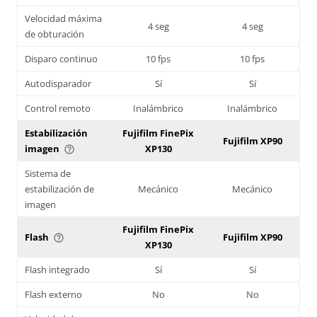
Velocidad máxima
4 seg
4 seg
de obturación
Disparo continuo
10 fps
10 fps
Autodisparador
Sí
Sí
Control remoto
Inalámbrico
Inalámbrico
Estabilización
Fujifilm FinePix
Fujifilm XP90
imagen
XP130
help_outline
Sistema de
estabilización de
Mecánico
Mecánico
imagen
Fujifilm FinePix
Flash
Fujifilm XP90
help_outline
XP130
Flash integrado
Sí
Sí
Flash externo
No
No