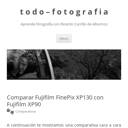
t o d o – f o t o g r a f i a
Aprende fotografía con Ricardo Carrillo de Albornoz
Saltar
Menú
al
contenido
Comparar Fujifilm FinePix XP130 con
Fujifilm XP90
thumbs_up_down
Comparativas
A continuación te mostramos una comparativa cara a cara