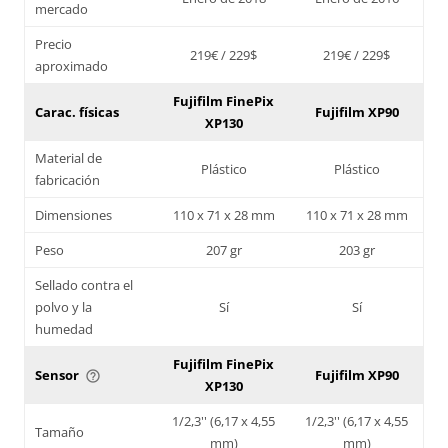
mercado
Precio
219€ / 229$
219€ / 229$
aproximado
Fujifilm FinePix
Carac. físicas
Fujifilm XP90
XP130
Material de
Plástico
Plástico
fabricación
Dimensiones
110 x 71 x 28 mm
110 x 71 x 28 mm
Peso
207 gr
203 gr
Sellado contra el
polvo y la
Sí
Sí
humedad
Fujifilm FinePix
Sensor
Fujifilm XP90
help_outline
XP130
1/2,3'' (6,17 x 4,55
1/2,3'' (6,17 x 4,55
Tamaño
mm)
mm)