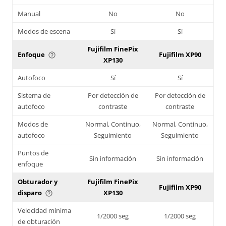
Manual
No
No
Modos de escena
Sí
Sí
Fujifilm FinePix
Enfoque
Fujifilm XP90
help_outline
XP130
Autofoco
Sí
Sí
Sistema de
Por detección de
Por detección de
autofoco
contraste
contraste
Modos de
Normal, Continuo,
Normal, Continuo,
autofoco
Seguimiento
Seguimiento
Puntos de
Sin información
Sin información
enfoque
Obturador y
Fujifilm FinePix
Fujifilm XP90
disparo
XP130
help_outline
Velocidad mínima
1/2000 seg
1/2000 seg
de obturación