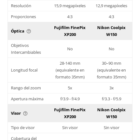
Resolución
15,9 megapíxeles
12,9 megapíxeles
Proporciones
4:3
4:3
Fujifilm FinePix
Nikon Coolpix
Óptica
help_outline
XP200
W150
Objetivos
No
No
Intercambiables
28-140 mm
30–90 mm
Longitud focal
(equivalente en
(equivalente en
formato 35mm)
formato 35mm)
Rango del zoom
5x
3x
Apertura máxima
f/3.9 - f/4.9
f/3.3 - f/5.9
Fujifilm FinePix
Nikon Coolpix
Visor
help_outline
XP200
W150
Tipo de visor
Sin visor
Sin visor
Cobertura del