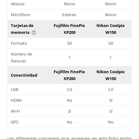
Altavoz
Mono
Mono
Micrófono
Estéreo
Mono
Tarjetas de
Fujifilm FinePix
Nikon Coolpix
memoria
XP200
W150
help_outline
Formato
SD
SD
Número de
1
1
Ranuras
Fujifilm FinePix
Nikon Coolpix
Conectividad
XP200
W150
USB
2.0
2.0
HDMI
No
Sí
Wi-Fi
Sí
Sí
GPS
No
No
Los diferentes conceptos que aparecen en esta ficha están