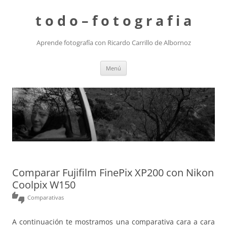
t o d o – f o t o g r a f i a
Aprende fotografía con Ricardo Carrillo de Albornoz
Saltar
Menú
al
contenido
Comparar Fujifilm FinePix XP200 con Nikon
Coolpix W150
thumbs_up_down
Comparativas
A continuación te mostramos una comparativa cara a cara