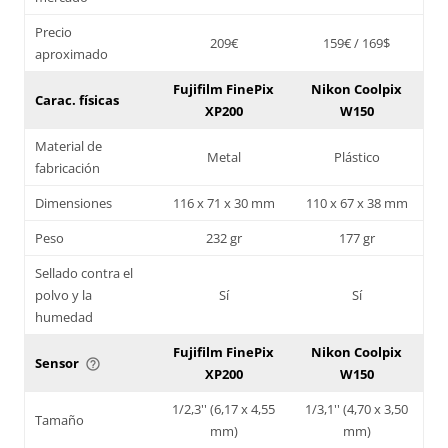
Precio
209€
159€ / 169$
aproximado
Fujifilm FinePix
Nikon Coolpix
Carac. físicas
XP200
W150
Material de
Metal
Plástico
fabricación
Dimensiones
116 x 71 x 30 mm
110 x 67 x 38 mm
Peso
232 gr
177 gr
Sellado contra el
polvo y la
Sí
Sí
humedad
Fujifilm FinePix
Nikon Coolpix
Sensor
help_outline
XP200
W150
1/2,3'' (6,17 x 4,55
1/3,1'' (4,70 x 3,50
Tamaño
mm)
mm)