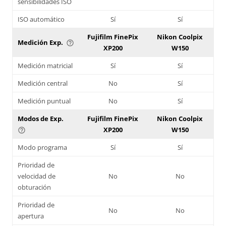
sensibilidades ISO
ISO automático
Sí
Sí
Fujifilm FinePix
Nikon Coolpix
Medición Exp.
help_outline
XP200
W150
Medición matricial
Sí
Sí
Medición central
No
Sí
Medición puntual
No
Sí
Modos de Exp.
Fujifilm FinePix
Nikon Coolpix
XP200
W150
help_outline
Modo programa
Sí
Sí
Prioridad de
velocidad de
No
No
obturación
Prioridad de
No
No
apertura