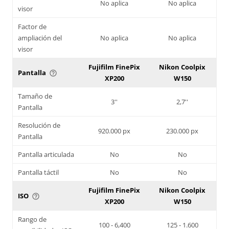
No aplica
No aplica
visor
Factor de
ampliación del
No aplica
No aplica
visor
Fujifilm FinePix
Nikon Coolpix
Pantalla
help_outline
XP200
W150
Tamaño de
3''
2,7''
Pantalla
Resolución de
920.000 px
230.000 px
Pantalla
Pantalla articulada
No
No
Pantalla táctil
No
No
Fujifilm FinePix
Nikon Coolpix
ISO
help_outline
XP200
W150
Rango de
100 - 6,400
125 - 1.600