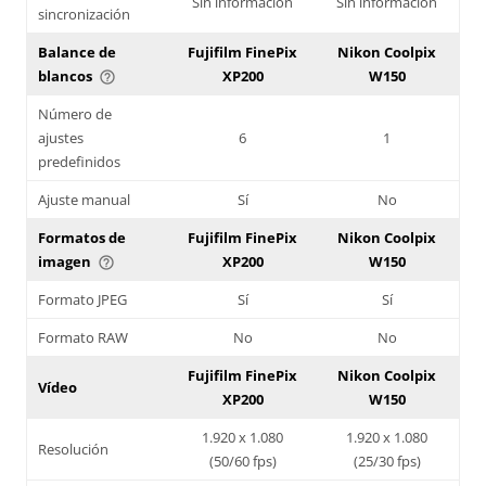
Sin información
Sin información
sincronización
Balance de
Fujifilm FinePix
Nikon Coolpix
blancos
XP200
W150
help_outline
Número de
ajustes
6
1
predefinidos
Ajuste manual
Sí
No
Formatos de
Fujifilm FinePix
Nikon Coolpix
imagen
XP200
W150
help_outline
Formato JPEG
Sí
Sí
Formato RAW
No
No
Fujifilm FinePix
Nikon Coolpix
Vídeo
XP200
W150
1.920 x 1.080
1.920 x 1.080
Resolución
(50/60 fps)
(25/30 fps)