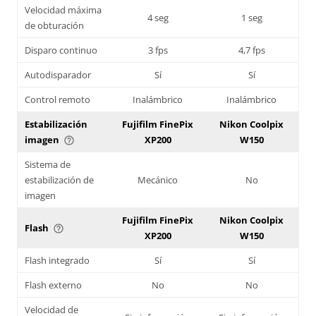
Velocidad máxima
4 seg
1 seg
de obturación
Disparo continuo
3 fps
4,7 fps
Autodisparador
Sí
Sí
Control remoto
Inalámbrico
Inalámbrico
Estabilización
Fujifilm FinePix
Nikon Coolpix
imagen
XP200
W150
help_outline
Sistema de
estabilización de
Mecánico
No
imagen
Fujifilm FinePix
Nikon Coolpix
Flash
help_outline
XP200
W150
Flash integrado
Sí
Sí
Flash externo
No
No
Velocidad de