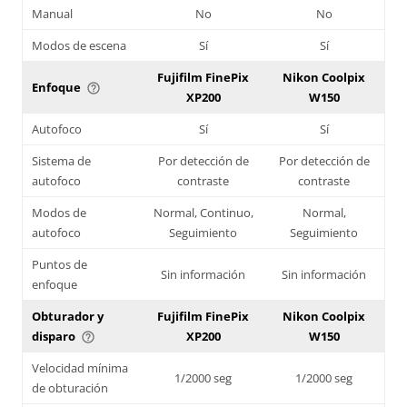
Manual
No
No
Modos de escena
Sí
Sí
Fujifilm FinePix
Nikon Coolpix
Enfoque
help_outline
XP200
W150
Autofoco
Sí
Sí
Sistema de
Por detección de
Por detección de
autofoco
contraste
contraste
Modos de
Normal, Continuo,
Normal,
autofoco
Seguimiento
Seguimiento
Puntos de
Sin información
Sin información
enfoque
Obturador y
Fujifilm FinePix
Nikon Coolpix
disparo
XP200
W150
help_outline
Velocidad mínima
1/2000 seg
1/2000 seg
de obturación