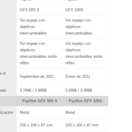
GFX 50S II
GFX 100S
Sin espejo con
Sin espejo con
objetivos
objetivos
Intercambiables
Intercambiables
Sin espejo con
Sin espejo con
objetivos
objetivos
intercambiables estilo
intercambiables estilo
réflex
réflex
a al
Septiembre de 2021
Enero de 2021
mado
3.799€ / 3.999$
5.699€ / 5.999$
Fujifilm GFX 50S II
Fujifilm GFX 100S
ricación
Metal
Metal
150 x 104 x 87 mm
150 x 104 x 87 mm