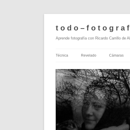
t o d o – f o t o g r a f
Aprende fotografía con Ricardo Carrillo de A
Técnica
Revelado
Cámaras