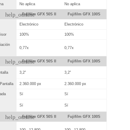
ma
No aplica
No aplica
help_outline
Fujifilm GFX 50S II
Fujifilm GFX 100S
Electrónico
Electrónico
isor
100%
100%
iación
0,77x
0,77x
help_outline
Fujifilm GFX 50S II
Fujifilm GFX 100S
talla
3,2''
3,2''
Pantalla
2.360.000 px
2.360.000 px
lada
Sí
Sí
Sí
Sí
help_outline
Fujifilm GFX 50S II
Fujifilm GFX 100S
100 - 12.800
100 - 12.800