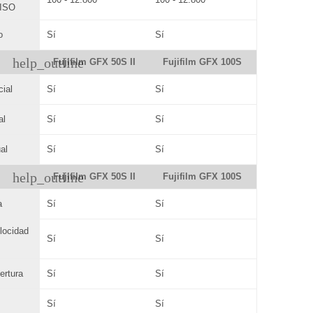
 ISO
o
Sí
Sí
help_outline
Fujifilm GFX 50S II
Fujifilm GFX 100S
cial
Sí
Sí
al
Sí
Sí
al
Sí
Sí
help_outline
Fujifilm GFX 50S II
Fujifilm GFX 100S
a
Sí
Sí
elocidad
Sí
Sí
ertura
Sí
Sí
Sí
Sí