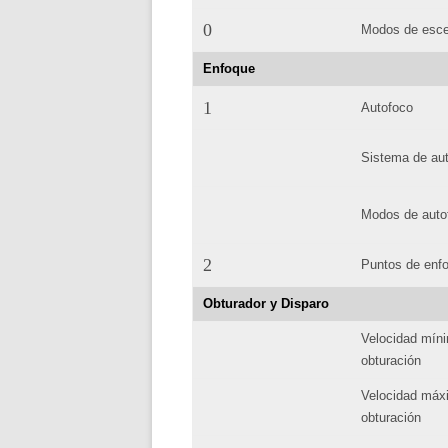
0
Modos de esc
Enfoque
1
Autofoco
Sistema de au
Modos de auto
2
Puntos de enf
Obturador y Disparo
Velocidad mín
obturación
Velocidad máx
obturación