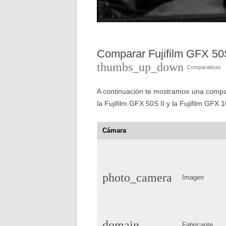
Comparar Fujifilm GFX 50S
thumbs_up_down
Comparativas
A continuación te mostramos una compara
la Fujifilm GFX 50S II y la Fujifilm GFX 
Cámara
photo_camera
Imagen
domain
Fabricante