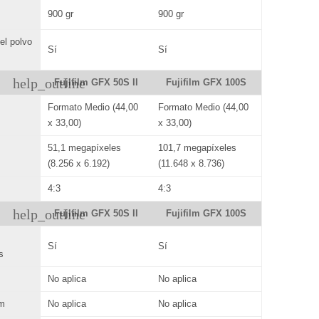
900 gr
900 gr
el polvo
Sí
Sí
help_outline
Fujifilm GFX 50S II
Fujifilm GFX 100S
Formato Medio (44,00
Formato Medio (44,00
x 33,00)
x 33,00)
51,1 megapíxeles
101,7 megapíxeles
(8.256 x 6.192)
(11.648 x 8.736)
4:3
4:3
help_outline
Fujifilm GFX 50S II
Fujifilm GFX 100S
Sí
Sí
s
No aplica
No aplica
om
No aplica
No aplica