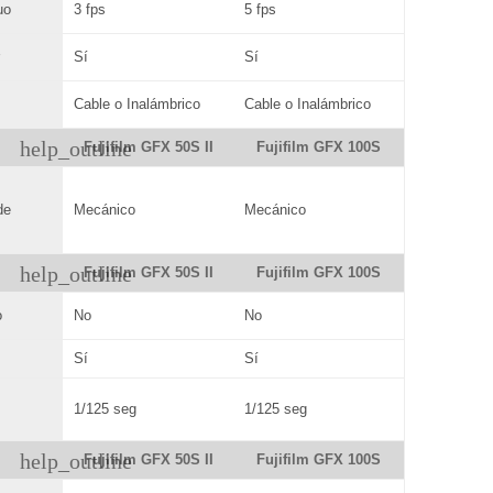
uo
3 fps
5 fps
r
Sí
Sí
Cable o Inalámbrico
Cable o Inalámbrico
help_outline
Fujifilm GFX 50S II
Fujifilm GFX 100S
de
Mecánico
Mecánico
help_outline
Fujifilm GFX 50S II
Fujifilm GFX 100S
o
No
No
Sí
Sí
1/125 seg
1/125 seg
help_outline
Fujifilm GFX 50S II
Fujifilm GFX 100S