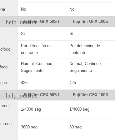
ena
No
No
help_outline
Fujifilm GFX 50S II
Fujifilm GFX 100S
Sí
Sí
Por detección de
Por detección de
tofoco
contraste
contraste
Normal, Continuo,
Normal, Continuo,
foco
Seguimiento
Seguimiento
oque
425
425
help_outline
Fujifilm GFX 50S II
Fujifilm GFX 100S
ima de
1/4000 seg
1/4000 seg
ima de
3600 seg
30 seg