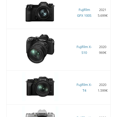
Fujifilm
2021
GFX 100S
5.699€
Fujifilm X-
2020
S10
969€
Fujifilm X-
2020
T4
1.599€