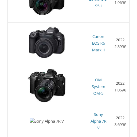
1.969€
S5II
Canon
2022
EOS R6
2.399€
Mark II
OM
2022
System
1.069€
OM-5
Sony
2022
Alpha 7R
3.699€
V