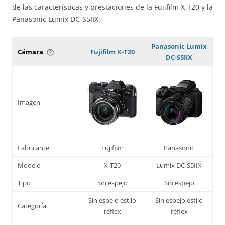
de las características y prestaciones de la Fujifilm X-T20 y la
Panasonic Lumix DC-S5IIX:
Panasonic Lumix
Cámara
Fujifilm X-T20
help_outline
DC-S5IIX
Imagen
Fabricante
Fujifilm
Panasonic
Modelo
X-T20
Lumix DC-S5IIX
Tipo
Sin espejo
Sin espejo
Sin espejo estilo
Sin espejo estilo
Categoría
réflex
réflex