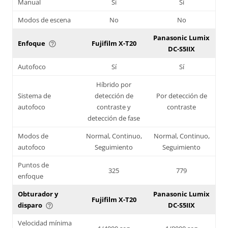
Manual
Sí
Sí
Modos de escena
No
No
Panasonic Lumix
Enfoque
Fujifilm X-T20
help_outline
DC-S5IIX
Autofoco
Sí
Sí
Híbrido por
Sistema de
detección de
Por detección de
autofoco
contraste y
contraste
detección de fase
Modos de
Normal, Continuo,
Normal, Continuo,
autofoco
Seguimiento
Seguimiento
Puntos de
325
779
enfoque
Obturador y
Panasonic Lumix
Fujifilm X-T20
disparo
DC-S5IIX
help_outline
Velocidad mínima