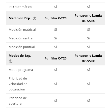
ISO automático
Sí
Sí
Panasonic Lumix
Medición Exp.
Fujifilm X-T20
help_outline
DC-S5IIX
Medición matricial
Sí
Sí
Medición central
Sí
Sí
Medición puntual
Sí
Sí
Modos de Exp.
Panasonic Lumix
Fujifilm X-T20
DC-S5IIX
help_outline
Modo programa
Sí
Sí
Prioridad de
velocidad de
Sí
Sí
obturación
Prioridad de
Sí
Sí
apertura