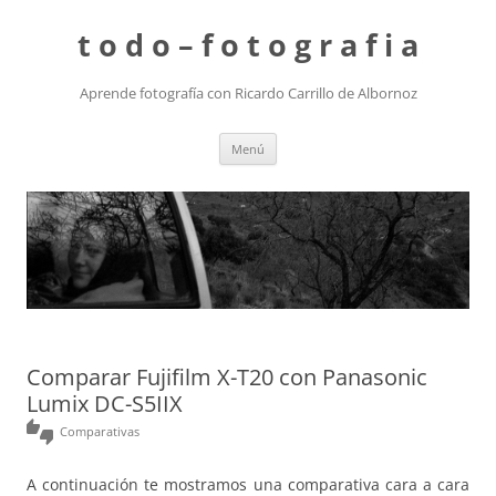
t o d o – f o t o g r a f i a
Aprende fotografía con Ricardo Carrillo de Albornoz
Saltar
Menú
al
contenido
Comparar Fujifilm X-T20 con Panasonic
Lumix DC-S5IIX
thumbs_up_down
Comparativas
A continuación te mostramos una comparativa cara a cara