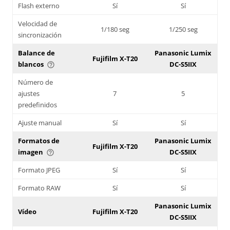
Flash externo
Sí
Sí
Velocidad de
1/180 seg
1/250 seg
sincronización
Balance de
Panasonic Lumix
Fujifilm X-T20
blancos
DC-S5IIX
help_outline
Número de
ajustes
7
5
predefinidos
Ajuste manual
Sí
Sí
Formatos de
Panasonic Lumix
Fujifilm X-T20
imagen
DC-S5IIX
help_outline
Formato JPEG
Sí
Sí
Formato RAW
Sí
Sí
Panasonic Lumix
Vídeo
Fujifilm X-T20
DC-S5IIX