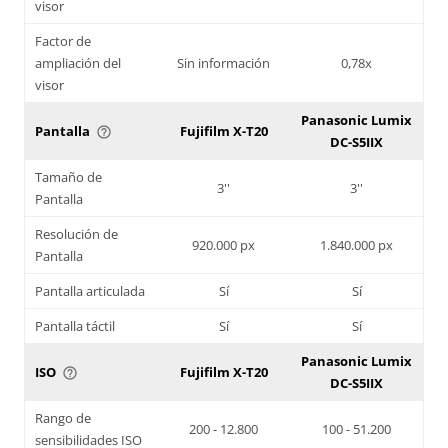
visor
Factor de
ampliación del
Sin información
0,78x
visor
Panasonic Lumix
Pantalla
Fujifilm X-T20
help_outline
DC-S5IIX
Tamaño de
3''
3''
Pantalla
Resolución de
920.000 px
1.840.000 px
Pantalla
Pantalla articulada
Sí
Sí
Pantalla táctil
Sí
Sí
Panasonic Lumix
ISO
Fujifilm X-T20
help_outline
DC-S5IIX
Rango de
200 - 12.800
100 - 51.200
sensibilidades ISO