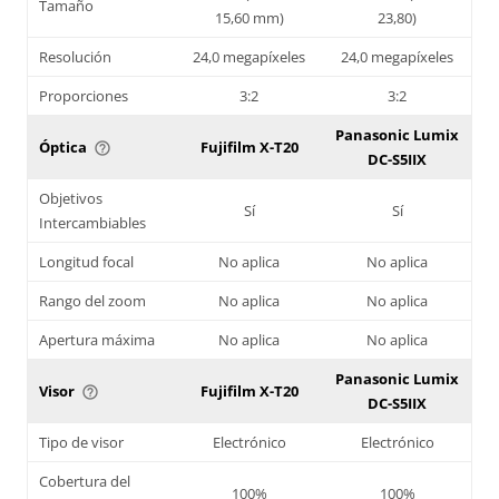
Tamaño
15,60 mm)
23,80)
Resolución
24,0 megapíxeles
24,0 megapíxeles
Proporciones
3:2
3:2
Panasonic Lumix
Óptica
Fujifilm X-T20
help_outline
DC-S5IIX
Objetivos
Sí
Sí
Intercambiables
Longitud focal
No aplica
No aplica
Rango del zoom
No aplica
No aplica
Apertura máxima
No aplica
No aplica
Panasonic Lumix
Visor
Fujifilm X-T20
help_outline
DC-S5IIX
Tipo de visor
Electrónico
Electrónico
Cobertura del
100%
100%