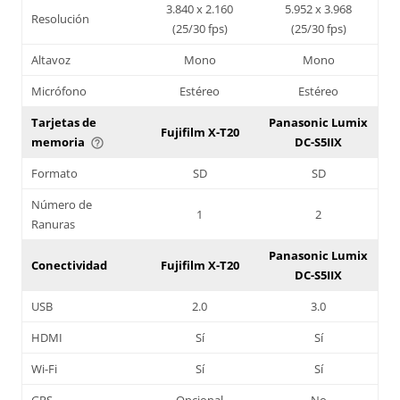
3.840 x 2.160
5.952 x 3.968
Resolución
(25/30 fps)
(25/30 fps)
Altavoz
Mono
Mono
Micrófono
Estéreo
Estéreo
Tarjetas de
Panasonic Lumix
Fujifilm X-T20
memoria
DC-S5IIX
help_outline
Formato
SD
SD
Número de
1
2
Ranuras
Panasonic Lumix
Conectividad
Fujifilm X-T20
DC-S5IIX
USB
2.0
3.0
HDMI
Sí
Sí
Wi-Fi
Sí
Sí
GPS
Opcional
No