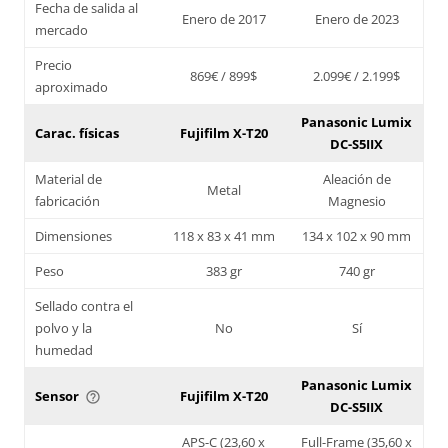
Fecha de salida al
Enero de 2017
Enero de 2023
mercado
Precio
869€ / 899$
2.099€ / 2.199$
aproximado
Panasonic Lumix
Carac. físicas
Fujifilm X-T20
DC-S5IIX
Material de
Aleación de
Metal
fabricación
Magnesio
Dimensiones
118 x 83 x 41 mm
134 x 102 x 90 mm
Peso
383 gr
740 gr
Sellado contra el
polvo y la
No
Sí
humedad
Panasonic Lumix
Sensor
Fujifilm X-T20
help_outline
DC-S5IIX
APS-C (23,60 x
Full-Frame (35,60 x