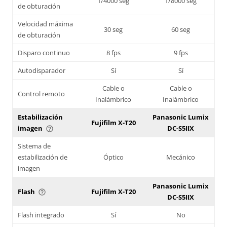
1/4000 seg
1/8000 seg
de obturación
Velocidad máxima
30 seg
60 seg
de obturación
Disparo continuo
8 fps
9 fps
Autodisparador
Sí
Sí
Cable o
Cable o
Control remoto
Inalámbrico
Inalámbrico
Estabilización
Panasonic Lumix
Fujifilm X-T20
imagen
DC-S5IIX
help_outline
Sistema de
estabilización de
Óptico
Mecánico
imagen
Panasonic Lumix
Flash
Fujifilm X-T20
help_outline
DC-S5IIX
Flash integrado
Sí
No