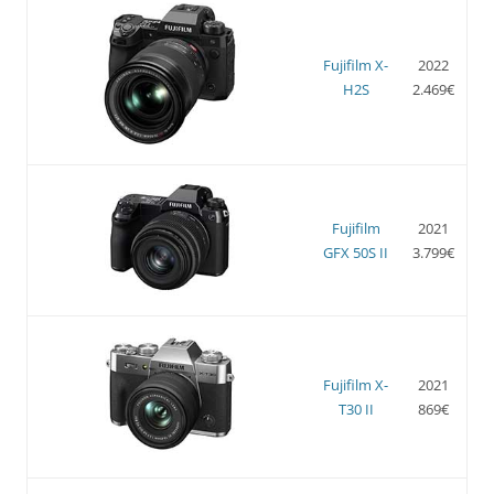
Fujifilm X-
2022
H2S
2.469€
Fujifilm
2021
GFX 50S II
3.799€
Fujifilm X-
2021
T30 II
869€