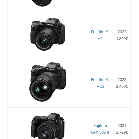
Fujifilm X-
2022
H2
1.899€
Fujifilm X-
2022
H2S
2.469€
Fujifilm
2021
GFX 50S II
3.799€