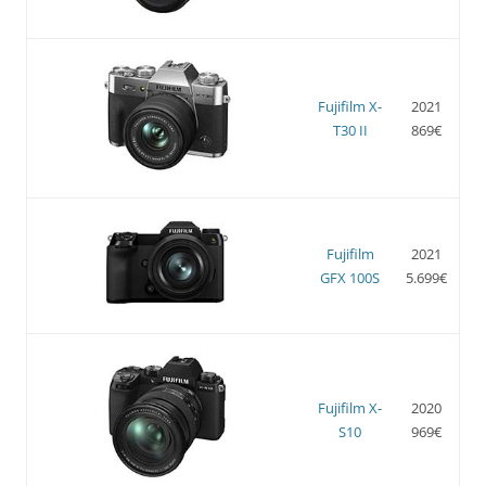
Fujifilm X-
2021
T30 II
869€
Fujifilm
2021
GFX 100S
5.699€
Fujifilm X-
2020
S10
969€