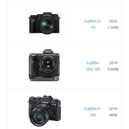
Fujifilm X-
2020
T4
1.599€
Fujifilm
2019
GFX 100
9.699€
Fujifilm X-
2019
T30
869€