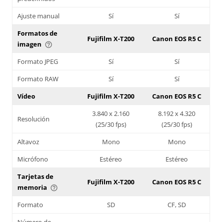
Ajuste manual
Sí
Sí
Formatos de
Fujifilm X-T200
Canon EOS R5 C
imagen
help_outline
Formato JPEG
Sí
Sí
Formato RAW
Sí
Sí
Vídeo
Fujifilm X-T200
Canon EOS R5 C
3.840 x 2.160
8.192 x 4.320
Resolución
(25/30 fps)
(25/30 fps)
Altavoz
Mono
Mono
Micrófono
Estéreo
Estéreo
Tarjetas de
Fujifilm X-T200
Canon EOS R5 C
memoria
help_outline
Formato
SD
CF, SD
Número de