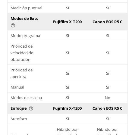
Medición puntual
Sí
Sí
Modos de Exp.
Fujifilm X-T200
Canon EOS R5 C
help_outline
Modo programa
Sí
Sí
Prioridad de
velocidad de
Sí
Sí
obturación
Prioridad de
Sí
Sí
apertura
Manual
Sí
Sí
Modos de escena
Sí
No
Enfoque
Fujifilm X-T200
Canon EOS R5 C
help_outline
Autofoco
Sí
Sí
Híbrido por
Híbrido por