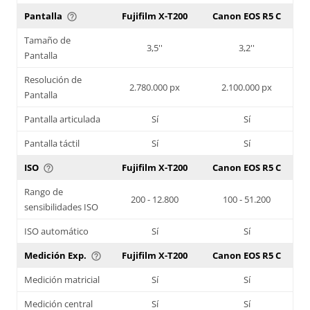
Pantalla
Fujifilm X-T200
Canon EOS R5 C
help_outline
Tamaño de
3,5''
3,2''
Pantalla
Resolución de
2.780.000 px
2.100.000 px
Pantalla
Pantalla articulada
Sí
Sí
Pantalla táctil
Sí
Sí
ISO
Fujifilm X-T200
Canon EOS R5 C
help_outline
Rango de
200 - 12.800
100 - 51.200
sensibilidades ISO
ISO automático
Sí
Sí
Medición Exp.
Fujifilm X-T200
Canon EOS R5 C
help_outline
Medición matricial
Sí
Sí
Medición central
Sí
Sí