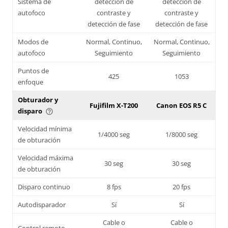
Sistema de
detección de
detección de
autofoco
contraste y
contraste y
detección de fase
detección de fase
Modos de
Normal, Continuo,
Normal, Continuo,
autofoco
Seguimiento
Seguimiento
Puntos de
425
1053
enfoque
Obturador y
Fujifilm X-T200
Canon EOS R5 C
disparo
help_outline
Velocidad mínima
1/4000 seg
1/8000 seg
de obturación
Velocidad máxima
30 seg
30 seg
de obturación
Disparo continuo
8 fps
20 fps
Autodisparador
Sí
Sí
Cable o
Cable o
Control remoto