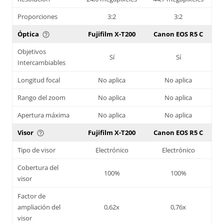
Proporciones
3:2
3:2
Óptica
Fujifilm X-T200
Canon EOS R5 C
help_outline
Objetivos
Sí
Sí
Intercambiables
Longitud focal
No aplica
No aplica
Rango del zoom
No aplica
No aplica
Apertura máxima
No aplica
No aplica
Visor
Fujifilm X-T200
Canon EOS R5 C
help_outline
Tipo de visor
Electrónico
Electrónico
Cobertura del
100%
100%
visor
Factor de
ampliación del
0,62x
0,76x
visor