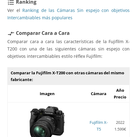
Ranking
format_list_numbered
Ver el
Ranking de las Cámaras Sin espejo con objetivos
Intercambiables más populares
Comparar Cara a Cara
compare_arrows
Comparar cara a cara las características de la Fujifilm X-
T200 con una de las siguientes cámaras sin espejo con
objetivos intercambiables estilo réflex Fujifilm:
Comparar la Fujifilm X-T200 con otras cámaras del mismo
fabricante:
Año
Imagen
Cámara
Precio
Fujifilm X-
2022
T5
1.599€