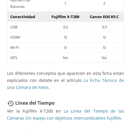
1
2
Ranuras
Conectividad
Fujifilm X-T200
Canon EOS R5 C
USB
3.0
3.0
HDMI
Sí
Sí
Wi-Fi
Sí
Sí
GPS
No
No
Los diferentes conceptos que aparecen en esta ficha están
explicados con detalle en el artículo
La Ficha Técnica de
una Cámara de Fotos
.
Línea del Tiempo
restore
Ver la Fujifilm X-T200 en
La Línea del Tiempo de las
Cámaras Sin espejo con objetivos Intercambiables Fujifilm.