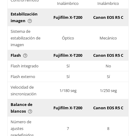
Inalámbrico
Inalámbrico
Estabilización
Fujifilm X-T200
Canon EOS R5 C
imagen
help_outline
Sistema de
estabilización de
Óptico
Mecánico
imagen
Flash
Fujifilm X-T200
Canon EOS R5 C
help_outline
Flash integrado
Sí
No
Flash externo
Sí
Sí
Velocidad de
1/180 seg
1/250 seg
sincronización
Balance de
Fujifilm X-T200
Canon EOS R5 C
blancos
help_outline
Número de
ajustes
7
8
predefinidos