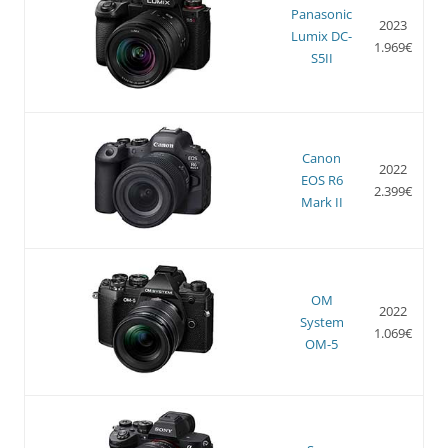
Panasonic
2023
Lumix DC-
1.969€
S5II
Canon
2022
EOS R6
2.399€
Mark II
OM
2022
System
1.069€
OM-5