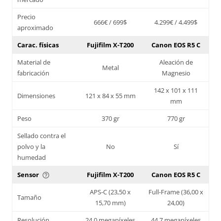
Precio
666€ / 699$
4.299€ / 4.499$
aproximado
Carac. físicas
Fujifilm X-T200
Canon EOS R5 C
Material de
Aleación de
Metal
fabricación
Magnesio
142 x 101 x 111
Dimensiones
121 x 84 x 55 mm
mm
Peso
370 gr
770 gr
Sellado contra el
polvo y la
No
Sí
humedad
Sensor
Fujifilm X-T200
Canon EOS R5 C
help_outline
APS-C (23,50 x
Full-Frame (36,00 x
Tamaño
15,70 mm)
24,00)
Resolución
24,0 megapíxeles
44,7 megapíxeles