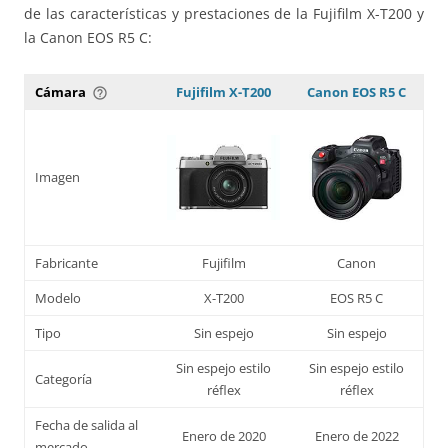
de las características y prestaciones de la Fujifilm X-T200 y
la Canon EOS R5 C:
Cámara
Fujifilm X-T200
Canon EOS R5 C
help_outline
Imagen
Fabricante
Fujifilm
Canon
Modelo
X-T200
EOS R5 C
Tipo
Sin espejo
Sin espejo
Sin espejo estilo
Sin espejo estilo
Categoría
réflex
réflex
Fecha de salida al
Enero de 2020
Enero de 2022
mercado