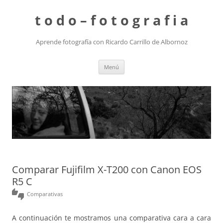
t o d o – f o t o g r a f i a
Aprende fotografía con Ricardo Carrillo de Albornoz
Saltar
Menú
al
contenido
Comparar Fujifilm X-T200 con Canon EOS
R5 C
thumbs_up_down
Comparativas
A continuación te mostramos una comparativa cara a cara