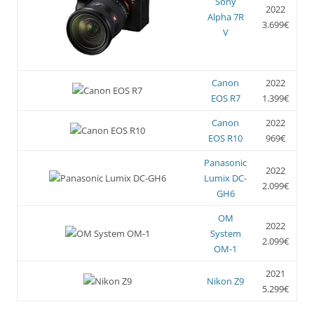
Sony
2022
Alpha 7R
3.699€
V
Canon
2022
EOS R7
1.399€
Canon
2022
EOS R10
969€
Panasonic
2022
Lumix DC-
2.099€
GH6
OM
2022
System
2.099€
OM-1
2021
Nikon Z9
5.299€