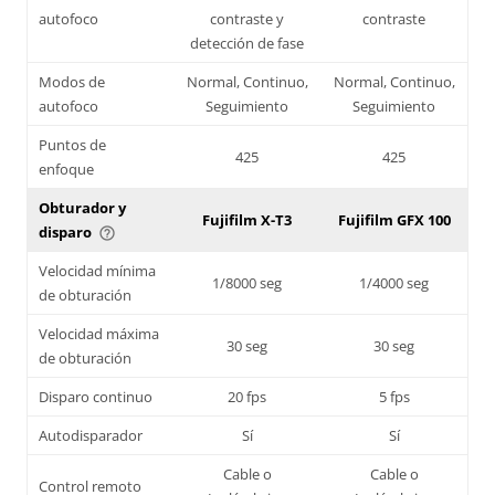
autofoco
contraste y
contraste
detección de fase
Modos de
Normal, Continuo,
Normal, Continuo,
autofoco
Seguimiento
Seguimiento
Puntos de
425
425
enfoque
Obturador y
Fujifilm X-T3
Fujifilm GFX 100
disparo
help_outline
Velocidad mínima
1/8000 seg
1/4000 seg
de obturación
Velocidad máxima
30 seg
30 seg
de obturación
Disparo continuo
20 fps
5 fps
Autodisparador
Sí
Sí
Cable o
Cable o
Control remoto