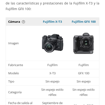
de las características y prestaciones de la Fujifilm X-T3 y la
Fujifilm GFX 100:
Cámara
Fujifilm X-T3
Fujifilm GFX 100
help_outline
Imagen
Fabricante
Fujifilm
Fujifilm
Modelo
X-T3
GFX 100
Tipo
Sin espejo
Sin espejo
Sin espejo estilo
Sin espejo estilo
Categoría
réflex
réflex
Fecha de salida al
Septiembre de