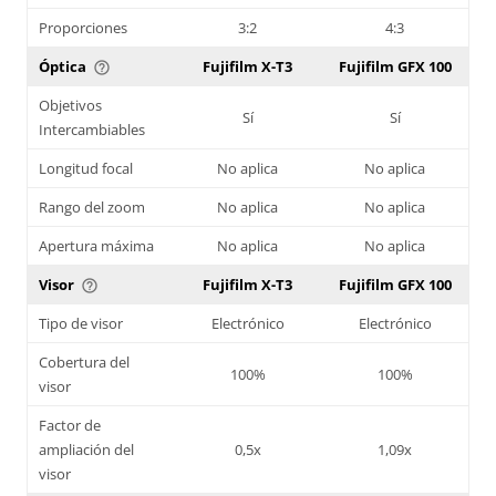
Proporciones
3:2
4:3
Óptica
Fujifilm X-T3
Fujifilm GFX 100
help_outline
Objetivos
Sí
Sí
Intercambiables
Longitud focal
No aplica
No aplica
Rango del zoom
No aplica
No aplica
Apertura máxima
No aplica
No aplica
Visor
Fujifilm X-T3
Fujifilm GFX 100
help_outline
Tipo de visor
Electrónico
Electrónico
Cobertura del
100%
100%
visor
Factor de
ampliación del
0,5x
1,09x
visor