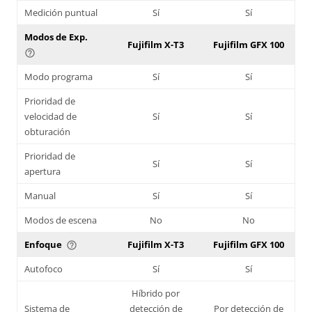
Medición puntual
Sí
Sí
Modos de Exp.
Fujifilm X-T3
Fujifilm GFX 100
help_outline
Modo programa
Sí
Sí
Prioridad de
velocidad de
Sí
Sí
obturación
Prioridad de
Sí
Sí
apertura
Manual
Sí
Sí
Modos de escena
No
No
Enfoque
Fujifilm X-T3
Fujifilm GFX 100
help_outline
Autofoco
Sí
Sí
Híbrido por
Sistema de
detección de
Por detección de