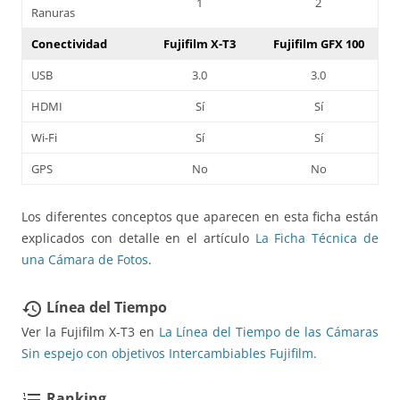
1
2
Ranuras
Conectividad
Fujifilm X-T3
Fujifilm GFX 100
USB
3.0
3.0
HDMI
Sí
Sí
Wi-Fi
Sí
Sí
GPS
No
No
Los diferentes conceptos que aparecen en esta ficha están
explicados con detalle en el artículo
La Ficha Técnica de
una Cámara de Fotos
.
Línea del Tiempo
restore
Ver la Fujifilm X-T3 en
La Línea del Tiempo de las Cámaras
Sin espejo con objetivos Intercambiables Fujifilm.
Ranking
format_list_numbered