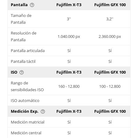
Pantalla
Fujifilm X-T3
Fujifilm GFX 100
help_outline
Tamaño de
3''
3,2''
Pantalla
Resolución de
1.040.000 px
2.360.000 px
Pantalla
Pantalla articulada
Sí
Sí
Pantalla táctil
Sí
Sí
ISO
Fujifilm X-T3
Fujifilm GFX 100
help_outline
Rango de
160 - 12.800
100 - 12.800
sensibilidades ISO
ISO automático
Sí
Sí
Medición Exp.
Fujifilm X-T3
Fujifilm GFX 100
help_outline
Medición matricial
Sí
Sí
Medición central
Sí
Sí