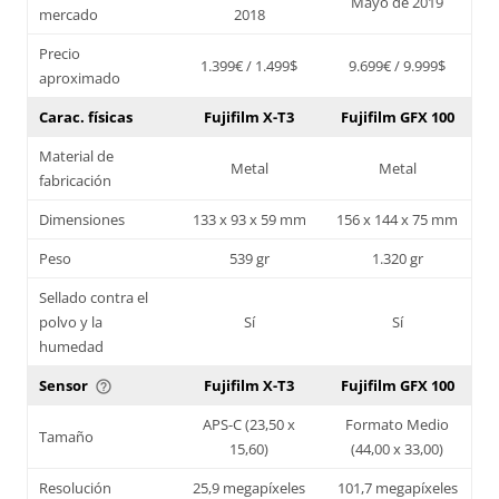
Mayo de 2019
mercado
2018
Precio
1.399€ / 1.499$
9.699€ / 9.999$
aproximado
Carac. físicas
Fujifilm X-T3
Fujifilm GFX 100
Material de
Metal
Metal
fabricación
Dimensiones
133 x 93 x 59 mm
156 x 144 x 75 mm
Peso
539 gr
1.320 gr
Sellado contra el
polvo y la
Sí
Sí
humedad
Sensor
Fujifilm X-T3
Fujifilm GFX 100
help_outline
APS-C (23,50 x
Formato Medio
Tamaño
15,60)
(44,00 x 33,00)
Resolución
25,9 megapíxeles
101,7 megapíxeles