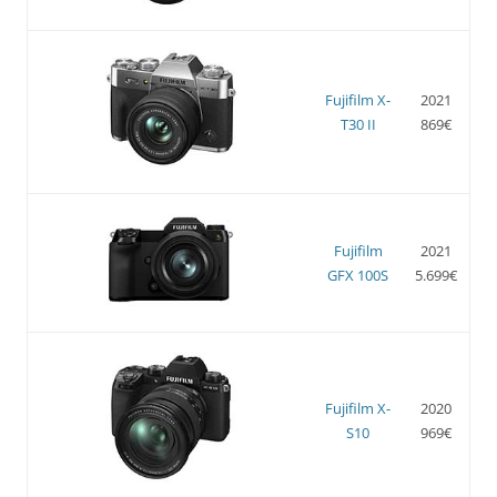
Fujifilm X-
2021
T30 II
869€
Fujifilm
2021
GFX 100S
5.699€
Fujifilm X-
2020
S10
969€