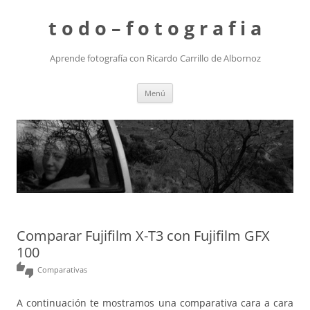
t o d o – f o t o g r a f i a
Aprende fotografía con Ricardo Carrillo de Albornoz
Saltar
Menú
al
contenido
Comparar Fujifilm X-T3 con Fujifilm GFX
100
thumbs_up_down
Comparativas
A continuación te mostramos una comparativa cara a cara