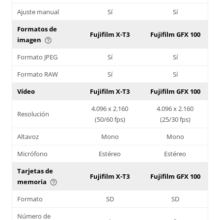
Ajuste manual
Sí
Sí
Formatos de
Fujifilm X-T3
Fujifilm GFX 100
imagen
help_outline
Formato JPEG
Sí
Sí
Formato RAW
Sí
Sí
Vídeo
Fujifilm X-T3
Fujifilm GFX 100
4.096 x 2.160
4.096 x 2.160
Resolución
(50/60 fps)
(25/30 fps)
Altavoz
Mono
Mono
Micrófono
Estéreo
Estéreo
Tarjetas de
Fujifilm X-T3
Fujifilm GFX 100
memoria
help_outline
Formato
SD
SD
Número de