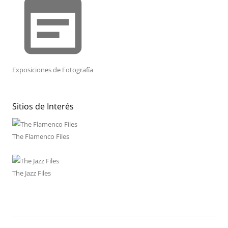
event_note
Exposiciones de Fotografía
Sitios de Interés
The Flamenco Files
The Jazz Files