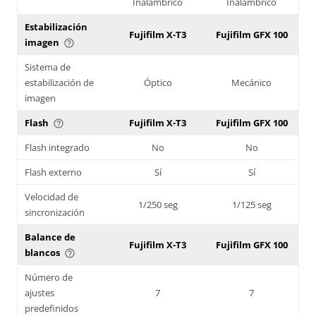
Inalámbrico
Inalámbrico
Estabilización
Fujifilm X-T3
Fujifilm GFX 100
imagen
help_outline
Sistema de
estabilización de
Óptico
Mecánico
imagen
Flash
Fujifilm X-T3
Fujifilm GFX 100
help_outline
Flash integrado
No
No
Flash externo
Sí
Sí
Velocidad de
1/250 seg
1/125 seg
sincronización
Balance de
Fujifilm X-T3
Fujifilm GFX 100
blancos
help_outline
Número de
ajustes
7
7
predefinidos