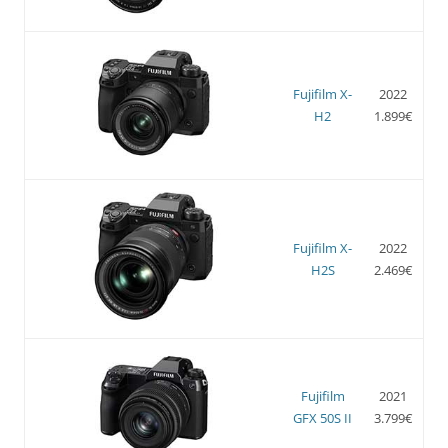
Fujifilm X-
2022
H2
1.899€
Fujifilm X-
2022
H2S
2.469€
Fujifilm
2021
GFX 50S II
3.799€