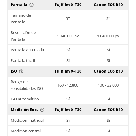
Pantalla
Fujifilm X-T30
Canon EOS R10
help_outline
Tamaño de
3''
3''
Pantalla
Resolución de
1.040.000 px
1.040.000 px
Pantalla
Pantalla articulada
Sí
Sí
Pantalla táctil
Sí
Sí
ISO
Fujifilm X-T30
Canon EOS R10
help_outline
Rango de
160 - 12.800
100 - 32.000
sensibilidades ISO
ISO automático
Sí
Sí
Medición Exp.
Fujifilm X-T30
Canon EOS R10
help_outline
Medición matricial
Sí
Sí
Medición central
Sí
Sí