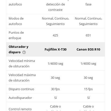
autofoco
detección de
fase
contraste
Modos de
Normal, Continuo,
Normal, Continuo,
autofoco
Seguimiento
Seguimiento
Puntos de
425
651
enfoque
Obturador y
Fujifilm X-T30
Canon EOS R10
disparo
help_outline
Velocidad mínima
1/4000 seg
1/4000 seg
de obturación
Velocidad máxima
30 seg
30 seg
de obturación
Disparo continuo
30 fps
15 fps
Autodisparador
Sí
Sí
Cable o
Cable o
Control remoto