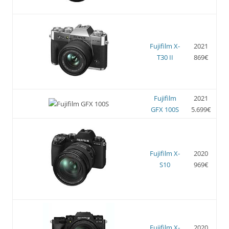
Fujifilm X-
2021
T30 II
869€
Fujifilm
2021
GFX 100S
5.699€
Fujifilm X-
2020
S10
969€
Fujifilm X-
2020