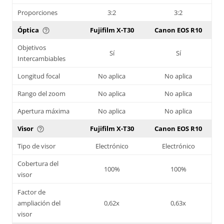
Proporciones
3:2
3:2
Óptica
Fujifilm X-T30
Canon EOS R10
help_outline
Objetivos
Sí
Sí
Intercambiables
Longitud focal
No aplica
No aplica
Rango del zoom
No aplica
No aplica
Apertura máxima
No aplica
No aplica
Visor
Fujifilm X-T30
Canon EOS R10
help_outline
Tipo de visor
Electrónico
Electrónico
Cobertura del
100%
100%
visor
Factor de
ampliación del
0,62x
0,63x
visor