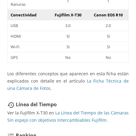
1
1
Ranuras
Conectividad
Fujifilm X-T30
Canon EOS R10
USB
3.0
2.0
HDMI
Sí
Sí
Wi-Fi
Sí
Sí
GPS
No
No
Los diferentes conceptos que aparecen en esta ficha están
explicados con detalle en el artículo
La Ficha Técnica de
una Cámara de Fotos
.
Línea del Tiempo
restore
Ver la Fujifilm X-T30 en
La Línea del Tiempo de las Cámaras
Sin espejo con objetivos Intercambiables Fujifilm.
Ranking
format_list_numbered