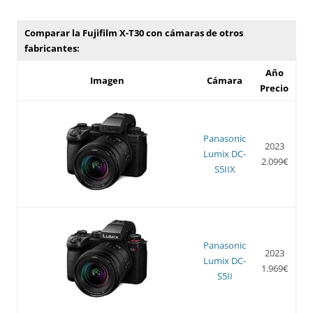
Comparar la Fujifilm X-T30 con cámaras de otros
fabricantes:
Año
Imagen
Cámara
Precio
Panasonic
2023
Lumix DC-
2.099€
S5IIX
Panasonic
2023
Lumix DC-
1.969€
S5II