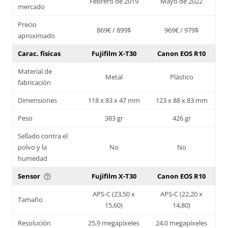
Febrero de 2019
Mayo de 2022
mercado
Precio
869€ / 899$
969€ / 979$
aproximado
Carac. físicas
Fujifilm X-T30
Canon EOS R10
Material de
Metal
Plástico
fabricación
Dimensiones
118 x 83 x 47 mm
123 x 88 x 83 mm
Peso
383 gr
426 gr
Sellado contra el
polvo y la
No
No
humedad
Sensor
Fujifilm X-T30
Canon EOS R10
help_outline
APS-C (23,50 x
APS-C (22,20 x
Tamaño
15,60)
14,80)
Resolución
25,9 megapíxeles
24,0 megapíxeles