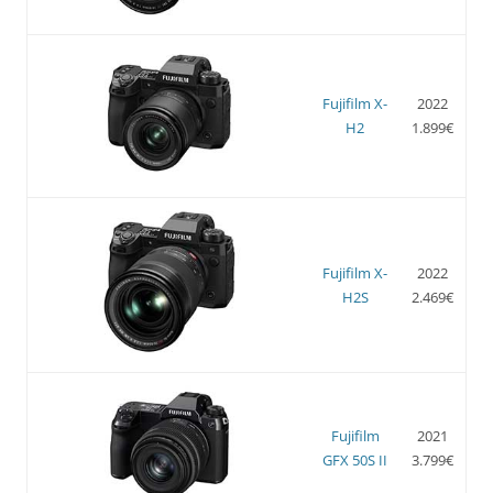
Fujifilm X-
2022
H2
1.899€
Fujifilm X-
2022
H2S
2.469€
Fujifilm
2021
GFX 50S II
3.799€