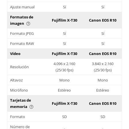
Ajuste manual
Sí
Sí
Formatos de
Fujifilm X-T30
Canon EOS R10
imagen
help_outline
Formato JPEG
Sí
Sí
Formato RAW
Sí
Sí
Vídeo
Fujifilm X-T30
Canon EOS R10
4.096 x 2.160
3.840 x 2.160
Resolución
(25/30 fps)
(25/30 fps)
Altavoz
Mono
Mono
Micrófono
Estéreo
Estéreo
Tarjetas de
Fujifilm X-T30
Canon EOS R10
memoria
help_outline
Formato
SD
SD
Número de