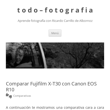
t o d o – f o t o g r a f i a
Aprende fotografía con Ricardo Carrillo de Albornoz
Saltar
Menú
al
contenido
Comparar Fujifilm X-T30 con Canon EOS
R10
thumbs_up_down
Comparativas
A continuación te mostramos una comparativa cara a cara