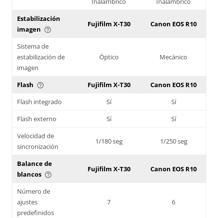
Inalámbrico
Inalámbrico
Estabilización
Fujifilm X-T30
Canon EOS R10
imagen
help_outline
Sistema de
estabilización de
Óptico
Mecánico
imagen
Flash
Fujifilm X-T30
Canon EOS R10
help_outline
Flash integrado
Sí
Sí
Flash externo
Sí
Sí
Velocidad de
1/180 seg
1/250 seg
sincronización
Balance de
Fujifilm X-T30
Canon EOS R10
blancos
help_outline
Número de
ajustes
7
6
predefinidos