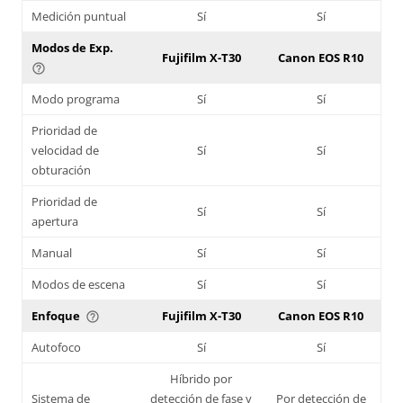
Medición puntual
Sí
Sí
Modos de Exp.
Fujifilm X-T30
Canon EOS R10
help_outline
Modo programa
Sí
Sí
Prioridad de
velocidad de
Sí
Sí
obturación
Prioridad de
Sí
Sí
apertura
Manual
Sí
Sí
Modos de escena
Sí
Sí
Enfoque
Fujifilm X-T30
Canon EOS R10
help_outline
Autofoco
Sí
Sí
Híbrido por
Sistema de
detección de fase y
Por detección de