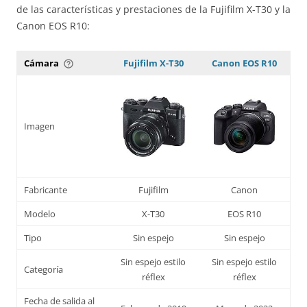
de las características y prestaciones de la Fujifilm X-T30 y la
Canon EOS R10:
Cámara
Fujifilm X-T30
Canon EOS R10
help_outline
Imagen
Fabricante
Fujifilm
Canon
Modelo
X-T30
EOS R10
Tipo
Sin espejo
Sin espejo
Sin espejo estilo
Sin espejo estilo
Categoría
réflex
réflex
Fecha de salida al