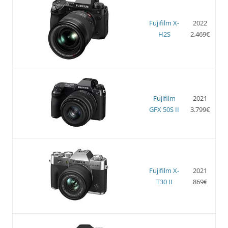
Fujifilm X-
2022
H2S
2.469€
Fujifilm
2021
GFX 50S II
3.799€
Fujifilm X-
2021
T30 II
869€