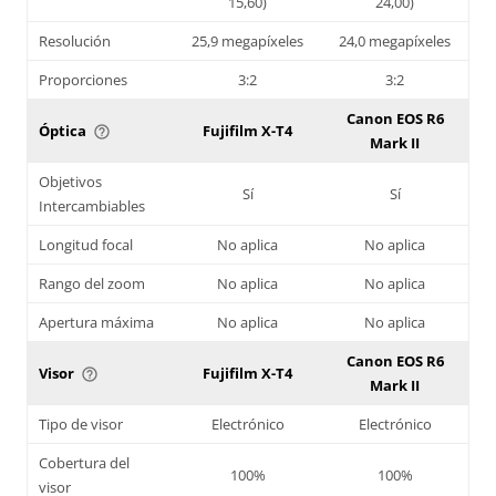
15,60)
24,00)
Resolución
25,9 megapíxeles
24,0 megapíxeles
Proporciones
3:2
3:2
Canon EOS R6
Óptica
Fujifilm X-T4
help_outline
Mark II
Objetivos
Sí
Sí
Intercambiables
Longitud focal
No aplica
No aplica
Rango del zoom
No aplica
No aplica
Apertura máxima
No aplica
No aplica
Canon EOS R6
Visor
Fujifilm X-T4
help_outline
Mark II
Tipo de visor
Electrónico
Electrónico
Cobertura del
100%
100%
visor