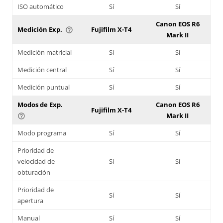
ISO automático
Sí
Sí
Canon EOS R6
Medición Exp.
Fujifilm X-T4
help_outline
Mark II
Medición matricial
Sí
Sí
Medición central
Sí
Sí
Medición puntual
Sí
Sí
Modos de Exp.
Canon EOS R6
Fujifilm X-T4
Mark II
help_outline
Modo programa
Sí
Sí
Prioridad de
velocidad de
Sí
Sí
obturación
Prioridad de
Sí
Sí
apertura
Manual
Sí
Sí