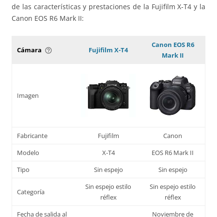
de las características y prestaciones de la Fujifilm X-T4 y la
Canon EOS R6 Mark II:
Canon EOS R6
Cámara
Fujifilm X-T4
help_outline
Mark II
Imagen
Fabricante
Fujifilm
Canon
Modelo
X-T4
EOS R6 Mark II
Tipo
Sin espejo
Sin espejo
Sin espejo estilo
Sin espejo estilo
Categoría
réflex
réflex
Fecha de salida al
Noviembre de