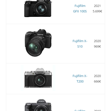
Fujifilm
2021
GFX 100S
5.699€
Fujifilm X-
2020
S10
969€
Fujifilm X-
2020
T200
666€
Fujifilm
2019