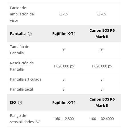
Factor de
ampliación del
0,75x
0,76x
visor
Canon EOS R6
Pantalla
Fujifilm X-T4
help_outline
Mark II
Tamaño de
3''
3''
Pantalla
Resolución de
1.620.000 px
1.620.000 px
Pantalla
Pantalla articulada
Sí
Sí
Pantalla táctil
Sí
Sí
Canon EOS R6
ISO
Fujifilm X-T4
help_outline
Mark II
Rango de
160 - 12.800
100 - 102.4000
sensibilidades ISO