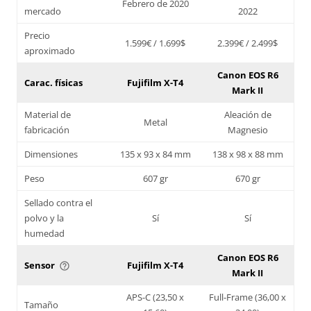
Febrero de 2020
mercado
2022
Precio
1.599€ / 1.699$
2.399€ / 2.499$
aproximado
Canon EOS R6
Carac. físicas
Fujifilm X-T4
Mark II
Material de
Aleación de
Metal
fabricación
Magnesio
Dimensiones
135 x 93 x 84 mm
138 x 98 x 88 mm
Peso
607 gr
670 gr
Sellado contra el
polvo y la
Sí
Sí
humedad
Canon EOS R6
Sensor
Fujifilm X-T4
help_outline
Mark II
APS-C (23,50 x
Full-Frame (36,00 x
Tamaño