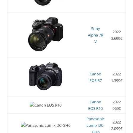
Sony
2022
Alpha 7R
3.699€
V
Canon
2022
EOS R7
1.399€
Canon
2022
EOS R10
969€
Panasonic
2022
Lumix DC-
2.099€
GH6