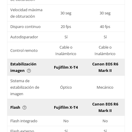
Velocidad máxima
30 seg
30 seg
de obturación
Disparo continuo
20 fps
40 fps
Autodisparador
Sí
Sí
Cable o
Cable o
Control remoto
Inalámbrico
Inalámbrico
Estabilización
Canon EOS R6
Fujifilm X-T4
imagen
Mark II
help_outline
Sistema de
estabilización de
Óptico
Mecánico
imagen
Canon EOS R6
Flash
Fujifilm X-T4
help_outline
Mark II
Flash integrado
No
No
Flash externo
Sí
Sí