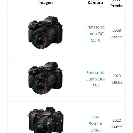
Imagen
Cámara
Precio
Panasonic
2023
Lumix DC-
2.099€
S5IIX
Panasonic
2023
Lumix DC-
1.969€
S5II
OM
2022
System
1.069€
OM-5