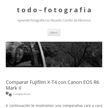
t o d o – f o t o g r a f i a
Aprende fotografía con Ricardo Carrillo de Albornoz
Saltar
Menú
al
contenido
Comparar Fujifilm X-T4 con Canon EOS R6
Mark II
thumbs_up_down
Comparativas
A continuación te mostramos una comparativa cara a cara