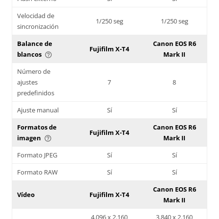
Velocidad de
1/250 seg
1/250 seg
sincronización
Balance de
Canon EOS R6
Fujifilm X-T4
blancos
Mark II
help_outline
Número de
ajustes
7
8
predefinidos
Ajuste manual
Sí
Sí
Formatos de
Canon EOS R6
Fujifilm X-T4
imagen
Mark II
help_outline
Formato JPEG
Sí
Sí
Formato RAW
Sí
Sí
Canon EOS R6
Vídeo
Fujifilm X-T4
Mark II
4.096 x 2.160
3.840 x 2.160