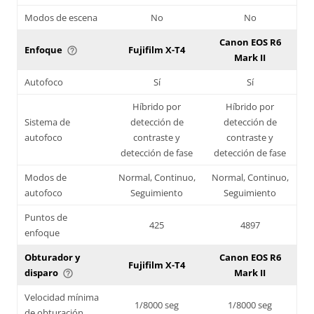
Modos de escena
No
No
Canon EOS R6
Enfoque
Fujifilm X-T4
help_outline
Mark II
Autofoco
Sí
Sí
Híbrido por
Híbrido por
Sistema de
detección de
detección de
autofoco
contraste y
contraste y
detección de fase
detección de fase
Modos de
Normal, Continuo,
Normal, Continuo,
autofoco
Seguimiento
Seguimiento
Puntos de
425
4897
enfoque
Obturador y
Canon EOS R6
Fujifilm X-T4
disparo
Mark II
help_outline
Velocidad mínima
1/8000 seg
1/8000 seg
de obturación