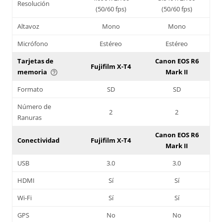
Resolución
(50/60 fps)
(50/60 fps)
Altavoz
Mono
Mono
Micrófono
Estéreo
Estéreo
Tarjetas de
Canon EOS R6
Fujifilm X-T4
memoria
Mark II
help_outline
Formato
SD
SD
Número de
2
2
Ranuras
Canon EOS R6
Conectividad
Fujifilm X-T4
Mark II
USB
3.0
3.0
HDMI
Sí
Sí
Wi-Fi
Sí
Sí
GPS
No
No